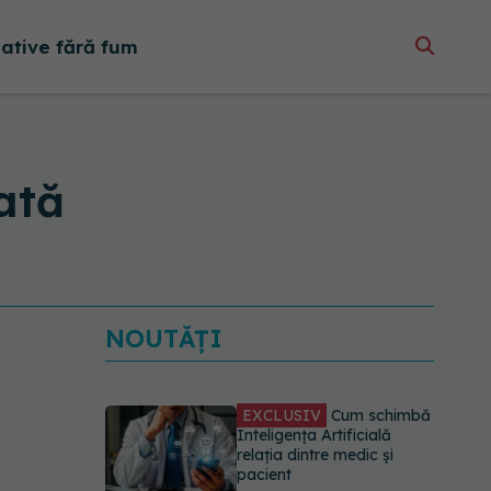
native fără fum
ată
NOUTĂȚI
EXCLUSIV
Cum schimbă
Inteligența Artificială
relația dintre medic și
pacient