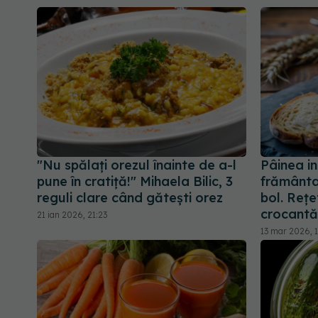
"Nu spălați orezul înainte de a-l
Pâinea i
pune în cratiță!" Mihaela Bilic, 3
frământar
reguli clare când gătești orez
bol. Rețe
crocantă
21 ian 2026, 21:23
13 mar 2026, 