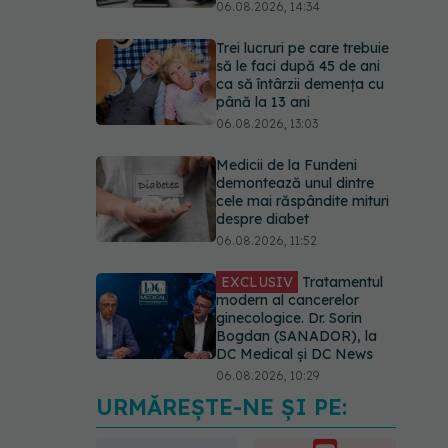
06.08.2026, 14:34
Trei lucruri pe care trebuie
să le faci după 45 de ani
ca să întârzii demența cu
până la 13 ani
06.08.2026, 13:03
Medicii de la Fundeni
demontează unul dintre
cele mai răspândite mituri
despre diabet
06.08.2026, 11:52
EXCLUSIV
Tratamentul
modern al cancerelor
ginecologice. Dr. Sorin
Bogdan (SANADOR), la
DC Medical și DC News
06.08.2026, 10:29
URMĂREȘTE-NE ȘI PE:
Ilie Bolojan, anunț despre
spitale în contextul crizei