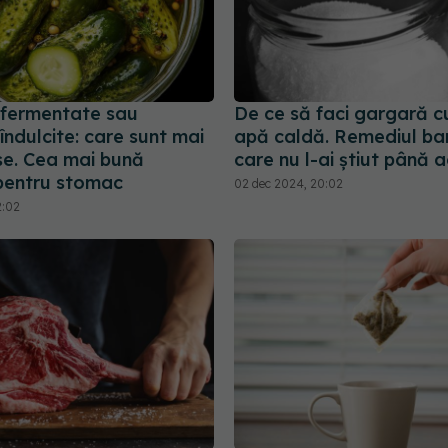
 fermentate sau
De ce să faci gargară cu
îndulcite: care sunt mai
apă caldă. Remediul ba
e. Cea mai bună
care nu l-ai știut până 
pentru stomac
02 dec 2024, 20:02
2:02