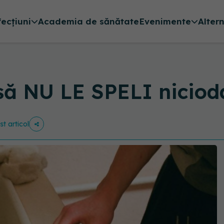
fecțiuni
Academia de sănătate
Evenimente
Alter
 să NU LE SPELI niciod
st articol