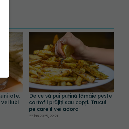
unitate.
De ce să pui puțină lămâie peste
vei iubi
cartofii prăjiți sau copți. Trucul
pe care îl vei adora
22 ian 2025, 22:21