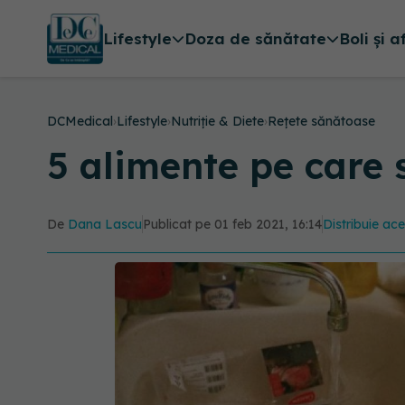
Lifestyle
Doza de sănătate
Boli și a
DCMedical
›
Lifestyle
›
Nutriție & Diete
›
Rețete sănătoase
5 alimente pe care
De
Dana Lascu
Publicat pe 01 feb 2021, 16:14
Distribuie ace