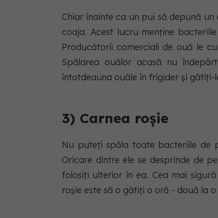
Chiar înainte ca un pui să depună un 
coaja. Acest lucru menține bacteriile
Producătorii comerciali de ouă le cu
Spălarea ouălor acasă nu îndepărtea
întotdeauna ouăle în frigider și gătiți-l
3) Carnea roșie
Nu puteți spăla toate bacteriile de 
Oricare dintre ele se desprinde de p
folosiți ulterior în ea. Cea mai sigu
roșie este să o gătiți o oră - două la