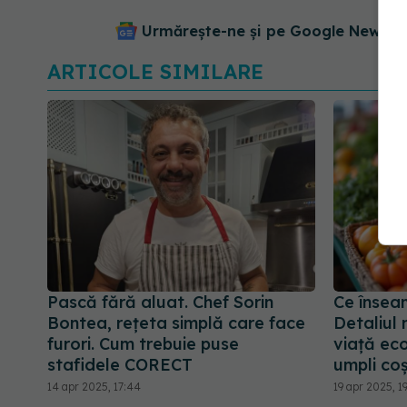
Urmărește-ne și pe Google News - 
ARTICOLE SIMILARE
Pască fără aluat. Chef Sorin
Ce înseam
Bontea, rețeta simplă care face
Detaliul 
furori. Cum trebuie puse
viață ec
stafidele CORECT
umpli co
14 apr 2025, 17:44
19 apr 2025, 1