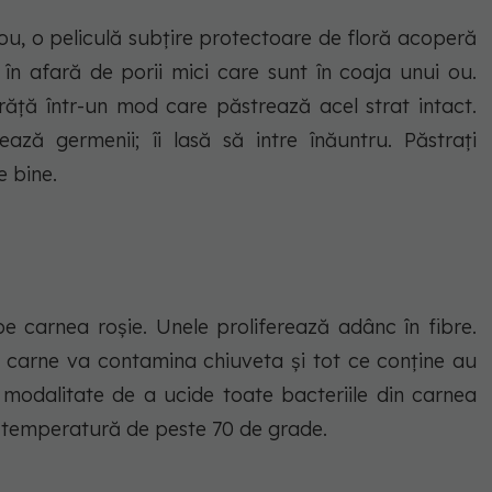
ou, o peliculă subțire protectoare de floră acoperă
 în afară de porii mici care sunt în coaja unui ou.
răță într-un mod care păstrează acel strat intact.
ză germenii; îi lasă să intre înăuntru. Păstrați
e bine.
pe carnea roșie. Unele proliferează adânc în fibre.
e carne va contamina chiuveta și tot ce conține au
ră modalitate de a ucide toate bacteriile din carnea
 o temperatură de peste 70 de grade.