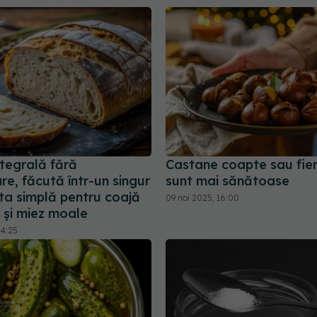
ntegrală fără
Castane coapte sau fier
e, făcută într-un singur
sunt mai sănătoase
ta simplă pentru coajă
09 noi 2025, 16:00
 și miez moale
14:25