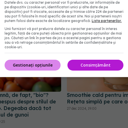
Datele dvs. cu caracter personal vor fi prelucrate, iar informațiile de
pe dispozitiv (cookie-uri, identificatori unici și alte date de pe
abonează‑te!
dispozitiv) pot fi stocate, accesate de și trimise către 224 de parteneri
sau pot fi folosite în mod specific de acest site. Noi și partenerii noștri
putem folosi date exacte de localizare geografică.
Lista partenerilor.
Unii furnizori vă pot prelucra datele cu caracter personal în interes
legitim, față de care puteți obiecta prin gestionarea opțiunilor de mai
jos. Căutați un link în partea de jos a acestei pagini pentru a gestiona
sau a vă retrage consimțământul în setările de confidențialitate și
cookie-uri.
Gestionați opțiunile
Consimțământ
nă, de fapt, "bio"?
Smoothie cald pentru im
nespus despre stilul de
Rețeta simplă pe care o 
o. Degeaba dacă tot
27 dec 2024, 19:00
șul de gunoi
9:25