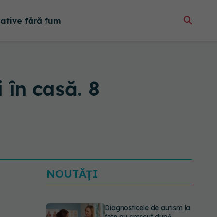
native fără fum
 în casă. 8
NOUTĂȚI
Diagnosticele de autism la
fete au crescut după