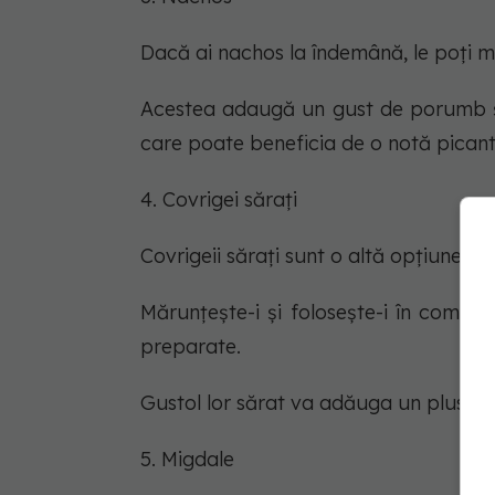
Dacă ai nachos la îndemână, le poți măr
Acestea adaugă un gust de porumb și 
care poate beneficia de o notă picant
4. Covrigei sărați
Covrigeii sărați sunt o altă opțiune e
Mărunțește-i și folosește-i în compoz
preparate.
Gustol lor sărat va adăuga un plus de
5. Migdale