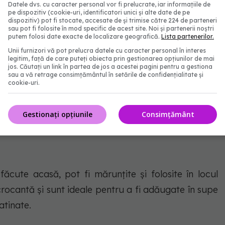
Datele dvs. cu caracter personal vor fi prelucrate, iar informațiile de
ca o alternativă sănătoasă și gustoasă la pesmet.
pe dispozitiv (cookie-uri, identificatori unici și alte date de pe
dispozitiv) pot fi stocate, accesate de și trimise către 224 de parteneri
ntă și un gust ușor, un lucru perfect pentru
sau pot fi folosite în mod specific de acest site. Noi și partenerii noștri
putem folosi date exacte de localizare geografică.
Lista partenerilor.
aromă și consistență.
Unii furnizori vă pot prelucra datele cu caracter personal în interes
legitim, față de care puteți obiecta prin gestionarea opțiunilor de mai
jos. Căutați un link în partea de jos a acestei pagini pentru a gestiona
sau a vă retrage consimțământul în setările de confidențialitate și
cookie-uri.
foarte populară. Mărunțește-i și folosește-i pentru
eal pentru șnițele sau alte preparate pane. Fulgii de
Gestionați opțiunile
Consimțământ
ără gluten pentru cai care au intoleranță.
făcute acasă, pot fi mărunțite și folosite în locul
rocantă și sunt ideale pentru a fi adăugate în supe
atinate.