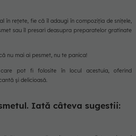
l în rețete, fie că îl adaugi în compoziția de snițele,
esmet sau îl presari deasupra preparatelor gratinate
că nu mai ai pesmet, nu te panica!
care pot fi folosite în locul acestuia, oferind
antă și delicioasă.
smetul. Iată câteva sugestii: