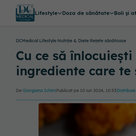
Lifestyle
Doza de sănătate
Boli și a
DCMedical
›
Lifestyle
›
Nutriție & Diete
›
Rețete sănătoase
Cu ce să înlocuiești
ingrediente care te
De
Giorgiana Ichim
Publicat pe 10 iun 2024, 10:33
Distribuie