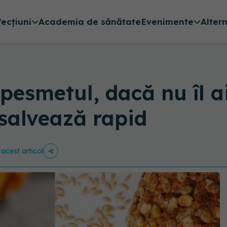
fecțiuni
Academia de sănătate
Evenimente
Alter
 pesmetul, dacă nu îl ai
 salvează rapid
 acest articol