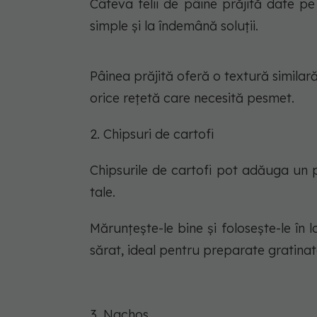
Câteva felii de pâine prăjită date p
simple și la îndemână soluții.
Pâinea prăjită oferă o textură similar
orice rețetă care necesită pesmet.
2. Chipsuri de cartofi
Chipsurile de cartofi pot adăuga un 
tale.
Mărunțește-le bine și folosește-le în 
sărat, ideal pentru preparate gratinat
3. Nachos