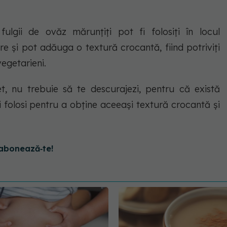
ulgii de ovăz mărunțiți pot fi folosiți în locul
re și pot adăuga o textură crocantă, fiind potriviți
vegetarieni.
, nu trebuie să te descurajezi, pentru că există
 folosi pentru a obține aceeași textură crocantă și
abonează‑te!