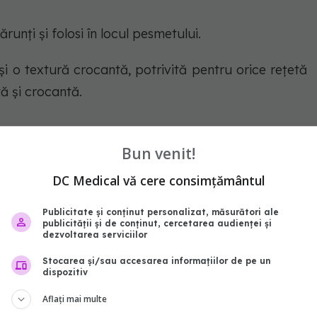
unți și folosi în locul pesmetului.
o textură crocantă, potrivită pentru orice rețetă
ă și crocantă.
Bun venit!
xcelentă pentru a înlocui pesmetul.
DC Medical vă cere consimțământul
iția de chiftele sau ca strat crocan pentru diverse
Publicitate și conținut personalizat, măsurători ale
publicității și de conținut, cercetarea audienței și
dezvoltarea serviciilor
 savoare preparatelor tale.
Stocarea și/sau accesarea informațiilor de pe un
dispozitiv
Aflați mai multe