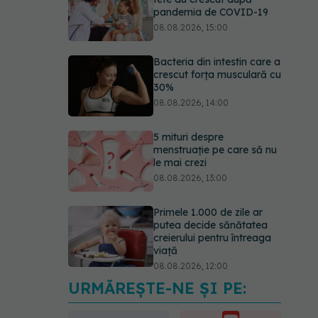
pandemia de COVID-19
08.08.2026, 15:00
Bacteria din intestin care a
crescut forța musculară cu
30%
08.08.2026, 14:00
5 mituri despre
menstruație pe care să nu
le mai crezi
08.08.2026, 13:00
Primele 1.000 de zile ar
putea decide sănătatea
creierului pentru întreaga
viață
08.08.2026, 12:00
URMĂREȘTE-NE ȘI PE:
Trucul simplu care face
pepenele verde mult mai