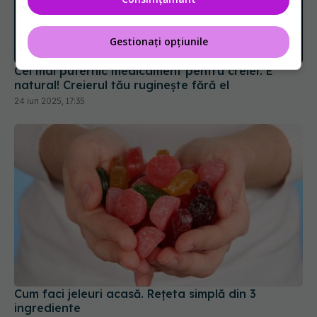
Cel mai puternic medicament pentru creier. E
natural! Creierul tău ruginește fără el
Gestionați opțiunile
24 iun 2025, 17:35
Cum faci jeleuri acasă. Rețeta simplă din 3
ingrediente
11 mar 2026, 11:22