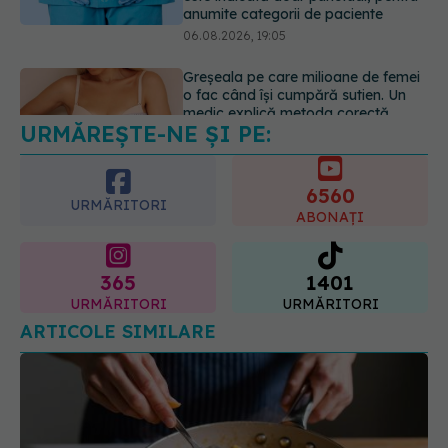
06.08.2026, 18:08
URMĂREȘTE-NE ȘI PE:
EXCLUSIV
De ce unele paciente
cu cancer de col uterin nu mai ajung
la operație. Dr. Sorin Bogdan
6560
(SANADOR): Intervenția
URMĂRITORI
chirurgicală, doar în situații
ABONAȚI
particulare
06.08.2026, 20:45
365
1401
URMĂRITORI
URMĂRITORI
ARTICOLE SIMILARE