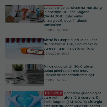
Alertă în Europa după un nou caz
de hantavirus Anzi, singura tulpină
care se transmite de la om la om
06.08.2026, 20:06
Mii de angajați din Sănătate ar
putea primi salarii mai mari.
Sindicatele cer schimbarea legii
06.08.2026, 19:26
EXCLUSIV
Cancerele ginecologice
care pot fi tratate fără operație. Dr.
Sorin Bogdan (SANADOR): Chirurgia
este indicată doar punctual, pentru
anumite categorii de paciente
06.08.2026, 19:05
Greșeala pe care milioane de femei
o fac când își cumpără sutien. Un
medic explică metoda corectă