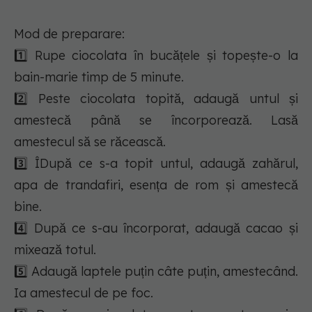
Mod de preparare:
1️⃣ Rupe ciocolata în bucățele și topește-o la
bain-marie timp de 5 minute.
2️⃣ Peste ciocolata topită, adaugă untul și
amestecă până se încorporează. Lasă
amestecul să se răcească.
3️⃣ ÎDupă ce s-a topit untul, adaugă zahărul,
apa de trandafiri, esența de rom și amestecă
bine.
4️⃣ După ce s-au încorporat, adaugă cacao și
mixează totul.
5️⃣ Adaugă laptele puțin câte puțin, amestecând.
Ia amestecul de pe foc.