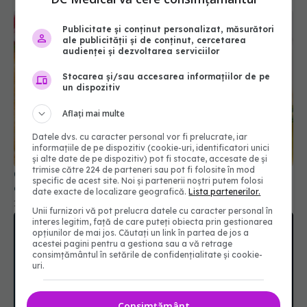
Publicitate și conținut personalizat, măsurători
ale publicității și de conținut, cercetarea
audienței și dezvoltarea serviciilor
Stocarea și/sau accesarea informațiilor de pe
un dispozitiv
Aflați mai multe
Ciorbă de pui a la grec: rețeta cremoasă și ușor
Datele dvs. cu caracter personal vor fi prelucrate, iar
acrișoară. Cum obții acrișorul perfect
informațiile de pe dispozitiv (cookie-uri, identificatori unici
11 dec 2024, 09:08
și alte date de pe dispozitiv) pot fi stocate, accesate de și
trimise către 224 de parteneri sau pot fi folosite în mod
specific de acest site. Noi și partenerii noștri putem folosi
date exacte de localizare geografică.
Lista partenerilor.
Unii furnizori vă pot prelucra datele cu caracter personal în
interes legitim, față de care puteți obiecta prin gestionarea
opțiunilor de mai jos. Căutați un link în partea de jos a
acestei pagini pentru a gestiona sau a vă retrage
consimțământul în setările de confidențialitate și cookie-
uri.
Consimțământ