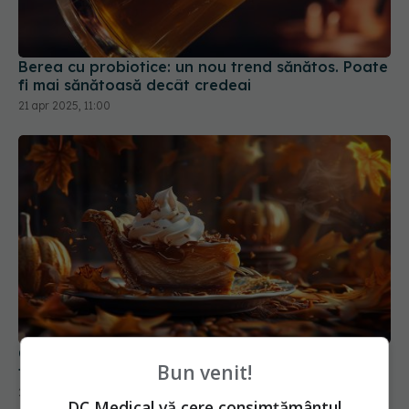
Berea cu probiotice: un nou trend sănătos. Poate
fi mai sănătoasă decât credeai
21 apr 2025, 11:00
Crumble cu prune, desertul de toamnă pe care nu
trebuie să-l ratezi
28 sep 2025, 13:00
Bun venit!
DC Medical vă cere consimțământul