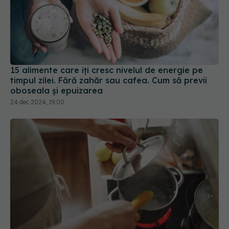
15 alimente care îți cresc nivelul de energie pe
timpul zilei. Fără zahăr sau cafea. Cum să previi
oboseala și epuizarea
24 dec 2024, 19:00
Cum se fierb pastele, de fapt. Greșeala pe care
ai făcut-o mereu. Să nu mai faci asta niciodată
27 ian 2025, 12:30