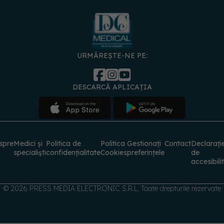
URMĂREȘTE-NE PE:
DESCARCĂ APLICAȚIA
spre
Medici și
Politica de
Politica
Gestionați
Contact
Declarați
specialiști
confidențialitate
Cookies
preferințele
de
accesibili
© 2026 PRESS MEDIA ELECTRONIC S.R.L. Toate drepturile rezervate