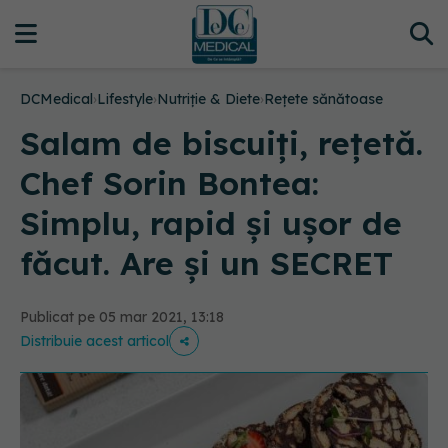
DCMedical
›
Lifestyle
›
Nutriție & Diete
›
Rețete sănătoase
Salam de biscuiți, rețetă.
Chef Sorin Bontea:
Simplu, rapid și ușor de
făcut. Are și un SECRET
Publicat pe 05 mar 2021, 13:18
Distribuie acest articol