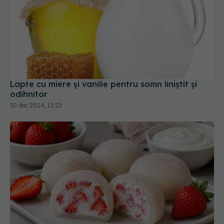
Lapte cu miere și vanilie pentru somn liniștit și
odihnitor
30 dec 2024, 12:23
Mochi din foi de orez: desertul proteic pe care
toată lumea îl încearcă acasă