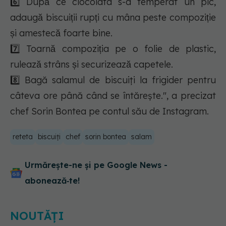
6️⃣ După ce ciocolata s-a temperat un pic,
adaugă biscuiții rupți cu mâna peste compoziție
și amestecă foarte bine.
7️⃣ Toarnă compoziția pe o folie de plastic,
rulează strâns și securizează capetele.
8️⃣ Bagă salamul de biscuiți la frigider pentru
câteva ore până când se întărește.", a precizat
chef Sorin Bontea pe contul său de Instagram.
reteta
biscuiți
chef
sorin bontea
salam
Urmărește-ne și pe Google News -
abonează‑te!
NOUTĂȚI