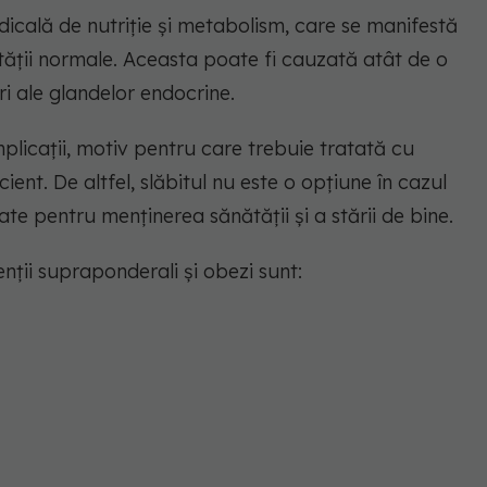
icală de nutriție și metabolism, care se manifestă
tății normale. Aceasta poate fi cauzată atât de o
ri ale glandelor endocrine.
licații, motiv pentru care trebuie tratată cu
ient. De altfel, slăbitul nu este o opțiune în cazul
te pentru menținerea sănătății și a stării de bine.
enții supraponderali și obezi sunt: