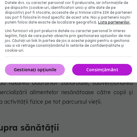
Datele dvs. cu caracter personal vor fi prelucrate, iar informațiile de
tricțiile (închiderea școlilor, încuviințări) ”au dus la
pe dispozitiv (cookie-uri, identificatori unici și alte date de pe
ori de risc care influențează probabilitatea ca o
dispozitiv) pot fi stocate, accesate de și trimise către 224 de parteneri
sau pot fi folosite în mod specific de acest site. Noi și partenerii noștri
rală”, a spus Kluge.
putem folosi date exacte de localizare geografică.
Lista partenerilor.
Unii furnizori vă pot prelucra datele cu caracter personal în interes
legitim, față de care puteți obiecta prin gestionarea opțiunilor de mai
bări negative în obiceiurile alimentare și sportive,
jos. Căutați un link în partea de jos a acestei pagini pentru a gestiona
sau a vă retrage consimțământul în setările de confidențialitate și
ie inversate.
cookie-uri.
ă factorii determinanți de mediu și comerciali ai
Gestionați opțiunile
Consimțământ
abil cele mai eficiente pentru a inversa epidemia”, se
clud taxarea băuturilor zaharoase, subvenționarea
ercializării alimentelor nesănătoase către copii și
ctivității fizice pe tot parcursul vieții.
supra sănătății