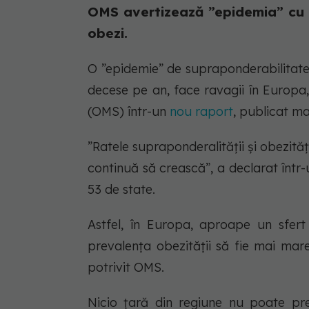
OMS avertizează ”epidemia” cu c
obezi.
O ”epidemie” de supraponderabilitate 
decese pe an, face ravagii în Europa
(OMS) într-un
nou raport
, publicat ma
”Ratele supraponderalității și obezităț
continuă să crească”, a declarat înt
53 de state.
Astfel, în Europa, aproape un sfer
prevalența obezității să fie mai mare
potrivit OMS.
Nicio țară din regiune nu poate pre