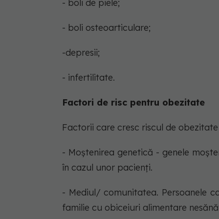
- boli de piele;
- boli osteoarticulare;
-depresii;
- infertilitate.
Factori de risc pentru obezitate
Factorii care cresc riscul de obezitate
- Moștenirea genetică - genele moșten
în cazul unor pacienți.
- Mediul/ comunitatea. Persoanele car
familie cu obiceiuri alimentare nesănă