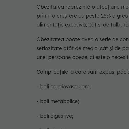
Obezitatea reprezintă o afecțiune med
printr-o creștere cu peste 25% a greu
alimentație excesivă, cât și de tulbură
Obezitatea poate avea o serie de comp
seriozitate atât de medic, cât și de pac
unei persoane obeze, ci este o necesita
Complicațiile la care sunt expuși paci
- boli cardiovasculare;
- boli metabolice;
- boli digestive;