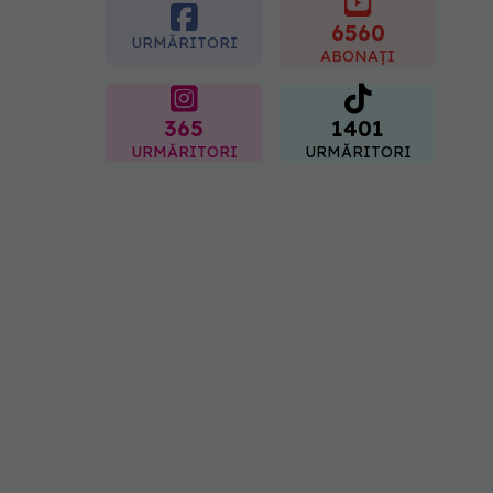
placentară și modifica
hormonii
6560
URMĂRITORI
08.08.2026, 18:00
ABONAȚI
365
1401
URMĂRITORI
URMĂRITORI