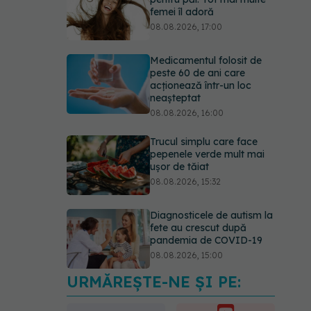
femei îl adoră
08.08.2026, 17:00
Medicamentul folosit de
peste 60 de ani care
acționează într-un loc
neașteptat
08.08.2026, 16:00
Trucul simplu care face
pepenele verde mult mai
ușor de tăiat
08.08.2026, 15:32
Diagnosticele de autism la
fete au crescut după
pandemia de COVID-19
08.08.2026, 15:00
URMĂREȘTE-NE ȘI PE:
Microplasticele pot
traversa bariera