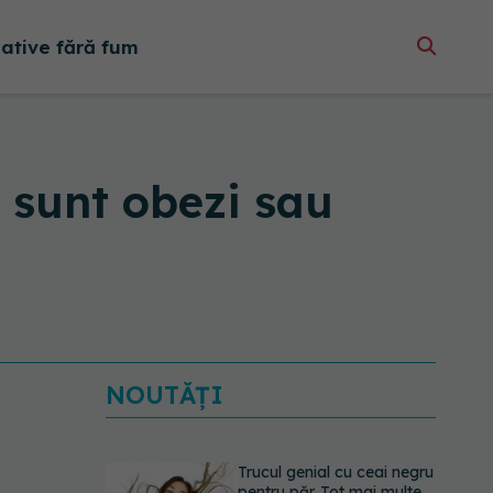
native fără fum
 sunt obezi sau
NOUTĂȚI
Trucul genial cu ceai negru
pentru păr. Tot mai multe