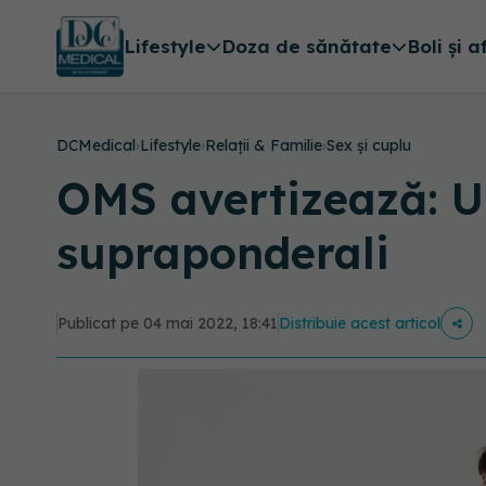
Lifestyle
Doza de sănătate
Boli și a
DCMedical
›
Lifestyle
›
Relații & Familie
›
Sex și cuplu
OMS avertizează: Un
supraponderali
Publicat pe 04 mai 2022, 18:41
Distribuie acest articol