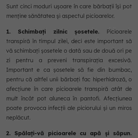
Sunt cinci moduri ușoare în care bărbații își pot
menține sănătatea și aspectul picioarelor.
1. Schimbați zilnic șosetele.
Picioarele
transpiră în timpul zilei, deci este important să
vă schimbați șosetele o dată sau de două ori pe
zi pentru a preveni transpirația excesivă.
Important e ca șosetele să fie din bumbac,
pentru că altfel unii bărbați fac hiperhidroză, o
afecțiune în care picioarele transpiră atât de
mult încât pot aluneca în pantofi. Afecțiunea
poate provoca infecții ale piciorului și un miros
neplăcut.
2. Spălați-vă picioarele cu apă și săpun.