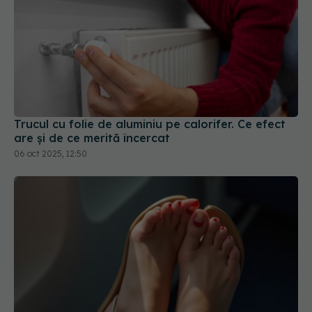
Trucul cu folie de aluminiu pe calorifer. Ce efect
are și de ce merită încercat
06 oct 2025, 12:50
De ce ar trebui să renunți la sandale când zbori.