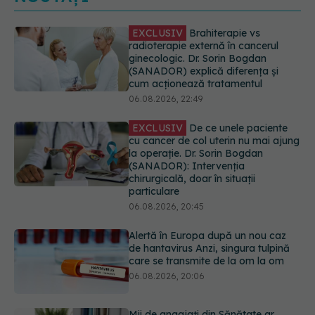
EXCLUSIV
De ce unele paciente
cu cancer de col uterin nu mai ajung
la operație. Dr. Sorin Bogdan
(SANADOR): Intervenția
chirurgicală, doar în situații
particulare
06.08.2026, 20:45
Alertă în Europa după un nou caz
de hantavirus Anzi, singura tulpină
care se transmite de la om la om
06.08.2026, 20:06
Mii de angajați din Sănătate ar
putea primi salarii mai mari.
Sindicatele cer schimbarea legii
06.08.2026, 19:26
EXCLUSIV
Cancerele ginecologice