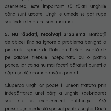
asemenea, este important să tăiați unghiile
când sunt uscate. Unghiile umede se pot rupe
sau îndoi deoarece sunt mai moi.
5. Nu răbdați, rezolvați problema.
Bărbații
de obicei tind să ignore o problemă benignă a
piciorului, spune dr. Bahnson. Pielea uscată de
pe câlcăie trebuie îndepărtată cu o piatră
ponce, iar ca să nu mai faceți bătături puneți o
căptușeală acomodativă în pantof.
Ciuperca unghiilor poate fi uneori tratată prin
îndepărtarea unei părți a unghiei (debridare)
sau cu un medicament antifungic fără
prescripție medicală special pentru unghii. Dacă