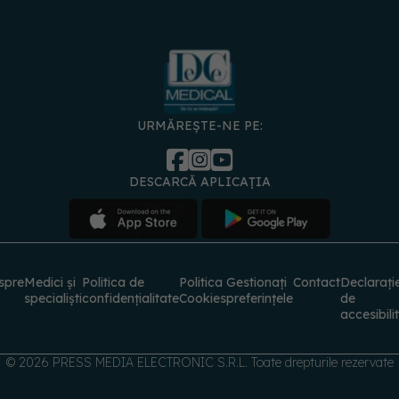
URMĂREȘTE-NE PE:
DESCARCĂ APLICAȚIA
spre
Medici și
Politica de
Politica
Gestionați
Contact
Declarați
specialiști
confidențialitate
Cookies
preferințele
de
accesibili
© 2026 PRESS MEDIA ELECTRONIC S.R.L. Toate drepturile rezervate