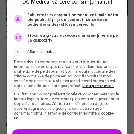
DC Medical vă cere consimțământul
De ce sunt numerele 1 - 5 în cuptor? Greșeala
care îți strică mâncarea. Aplică asta și vezi
Publicitate și conținut personalizat, măsurători
diferența!
ale publicității și de conținut, cercetarea
06 ian 2026, 17:48
audienței și dezvoltarea serviciilor
Stocarea și/sau accesarea informațiilor de pe
un dispozitiv
Aflați mai multe
Datele dvs. cu caracter personal vor fi prelucrate, iar
informațiile de pe dispozitiv (cookie-uri, identificatori unici
și alte date de pe dispozitiv) pot fi stocate, accesate de și
trimise către 224 de parteneri sau pot fi folosite în mod
specific de acest site. Noi și partenerii noștri putem folosi
date exacte de localizare geografică.
Lista partenerilor.
Unii furnizori vă pot prelucra datele cu caracter personal în
interes legitim, față de care puteți obiecta prin gestionarea
opțiunilor de mai jos. Căutați un link în partea de jos a
Trucul simplu pentru a avea călcâie fine.
acestei pagini pentru a gestiona sau a vă retrage
Dermatologii confirmă
consimțământul în setările de confidențialitate și cookie-
uri.
25 aug 2025, 09:13