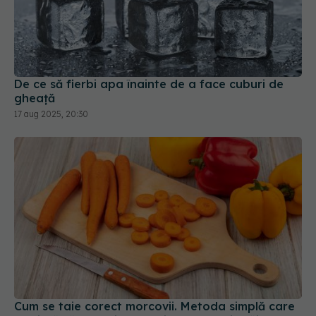
De ce să fierbi apa înainte de a face cuburi de
gheață
17 aug 2025, 20:30
Cum se taie corect morcovii. Metoda simplă care
te ajută să nu mai cumperi legume deja tăiate
05 mar 2026, 18:50