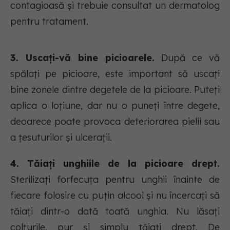
contagioasă și trebuie consultat un dermatolog
pentru tratament.
3. Uscați-vă bine picioarele.
După ce vă
spălați pe picioare, este important să uscați
bine zonele dintre degetele de la picioare. Puteți
aplica o loțiune, dar nu o puneți între degete,
deoarece poate provoca deteriorarea pielii sau
a țesuturilor și ulcerații.
4. Tăiați unghiile de la picioare drept.
Sterilizați forfecuța pentru unghii înainte de
fiecare folosire cu puțin alcool și nu încercați să
tăiați dintr-o dată toată unghia. Nu lăsați
colțurile, pur și simplu tăiați drept. De