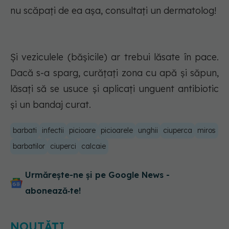
nu scăpați de ea așa, consultați un dermatolog!
Și veziculele (bășicile) ar trebui lăsate în pace.
Dacă s-a sparg, curățați zona cu apă și săpun,
lăsați să se usuce și aplicați unguent antibiotic
și un bandaj curat.
barbati
infectii
picioare
picioarele
unghii
ciuperca
miros
barbatilor
ciuperci
calcaie
Urmărește-ne și pe Google News -
abonează‑te!
NOUTĂȚI