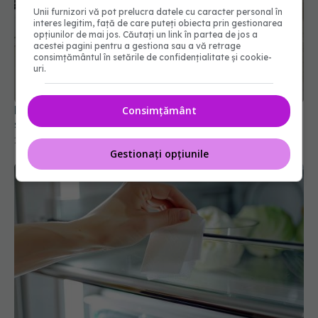
Unii furnizori vă pot prelucra datele cu caracter personal în
interes legitim, față de care puteți obiecta prin gestionarea
opțiunilor de mai jos. Căutați un link în partea de jos a
acestei pagini pentru a gestiona sau a vă retrage
consimțământul în setările de confidențialitate și cookie-
uri.
De ce pun unii oameni sare lângă fereastră. Ce
Consimțământ
spune știința despre acest obicei
10 ian 2026, 12:30
Gestionați opțiunile