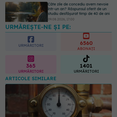
Reclamele din platformele medicale
AI pot influența prescrierea
medicamentelor
09.08.2026, 21:00
URMĂREȘTE-NE ȘI PE:
6560
URMĂRITORI
ABONAȚI
365
1401
URMĂRITORI
URMĂRITORI
ARTICOLE SIMILARE