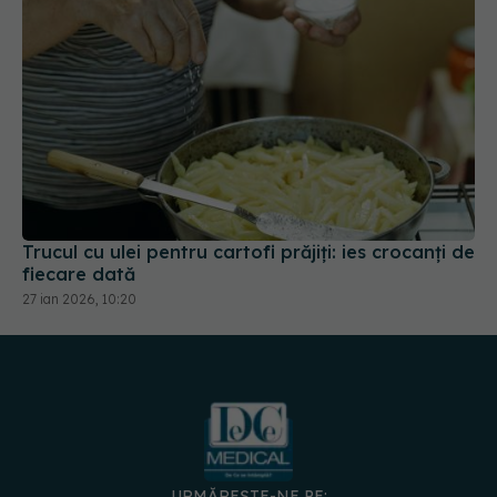
Trucul cu ulei pentru cartofi prăjiți: ies crocanți de
fiecare dată
27 ian 2026, 10:20
URMĂREȘTE-NE PE: