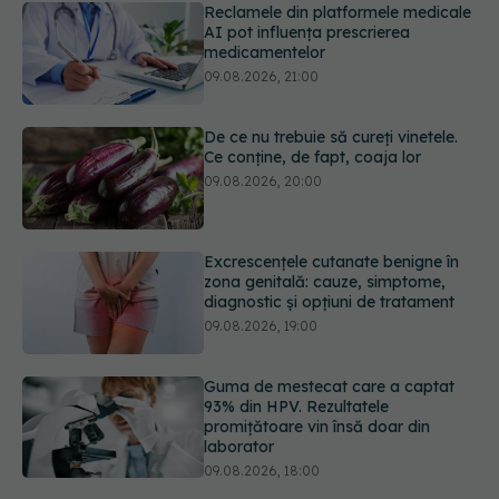
De ce nu trebuie să cureți vinetele.
Ce conține, de fapt, coaja lor
09.08.2026, 20:00
Excrescențele cutanate benigne în
zona genitală: cauze, simptome,
diagnostic și opțiuni de tratament
09.08.2026, 19:00
Guma de mestecat care a captat
93% din HPV. Rezultatele
promițătoare vin însă doar din
laborator
09.08.2026, 18:00
Câte zile de concediu avem nevoie
într-un an? Răspunsul oferit de un
studiu desfășurat timp de 40 de ani
09.08.2026, 17:00