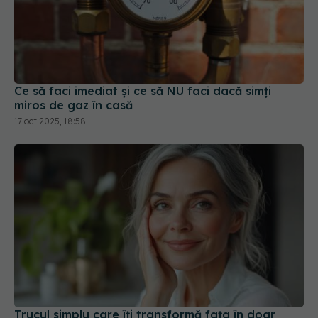
Ce să faci imediat și ce să NU faci dacă simți
miros de gaz în casă
17 oct 2025, 18:58
Trucul simplu care îți transformă fața în doar
câteva minute pe zi
22 sep 2025, 21:24