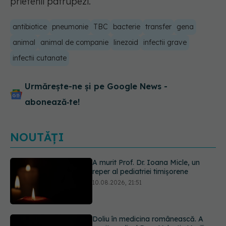
prietenii patrupezi.
antibiotice
pneumonie
TBC
bacterie
transfer
gena
animal
animal de companie
linezoid
infectii grave
infectii cutanate
Urmărește-ne și pe Google News -
abonează‑te!
NOUTĂȚI
Doliu în medicina românească. A
murit medicul Doru Valentin Vasilie,
după aproape 40 de ani dedicați
copiilor
10.08.2026, 21:30