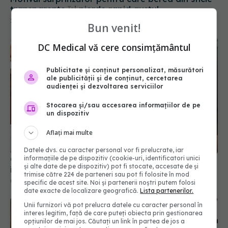
Bun venit!
DC Medical vă cere consimțământul
Publicitate și conținut personalizat, măsurători
ale publicității și de conținut, cercetarea
audienței și dezvoltarea serviciilor
Stocarea și/sau accesarea informațiilor de pe
un dispozitiv
Ce se întâmplă cu mâncarea atunci când o
Aflați mai multe
încălzești la microunde în recipient de plastic
Datele dvs. cu caracter personal vor fi prelucrate, iar
06 mar 2026, 17:27
informațiile de pe dispozitiv (cookie-uri, identificatori unici
și alte date de pe dispozitiv) pot fi stocate, accesate de și
trimise către 224 de parteneri sau pot fi folosite în mod
specific de acest site. Noi și partenerii noștri putem folosi
date exacte de localizare geografică.
Lista partenerilor.
Unii furnizori vă pot prelucra datele cu caracter personal în
interes legitim, față de care puteți obiecta prin gestionarea
opțiunilor de mai jos. Căutați un link în partea de jos a