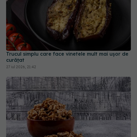
Trucul simplu care face vinetele mult mai ușor de
curățat
27 iul 2026, 21:42
De ce să pui miezul de nucă în apă înainte de