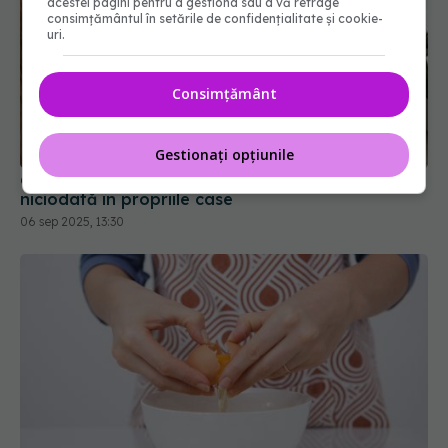
acestei pagini pentru a gestiona sau a vă retrage
consimțământul în setările de confidențialitate și cookie-
uri.
Consimțământ
6 greșeli pe care designerii de interior nu le fac
niciodată în propriile case
Gestionați opțiunile
06 sep 2025, 13:30
De ce să nu spargi ouăle de marginea castronului