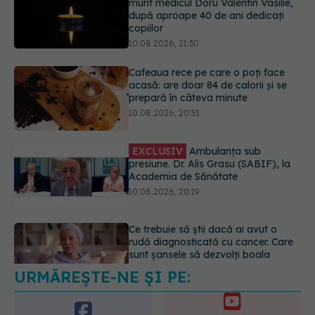
Cafeaua rece pe care o poți face
acasă: are doar 84 de calorii și se
prepară în câteva minute
10.08.2026, 20:51
EXCLUSIV
Ambulanța sub
presiune. Dr. Alis Grasu (SABIF), la
Academia de Sănătate
10.08.2026, 20:19
Ce trebuie să știi dacă ai avut o
rudă diagnosticată cu cancer. Care
sunt șansele să dezvolți boala
10.08.2026, 19:20
URMĂREȘTE-NE ȘI PE:
A murit Prof. Dr. Ioana Micle, un
reper al pediatriei timișorene
10.08.2026, 21:51
6560
URMĂRITORI
ABONAȚI