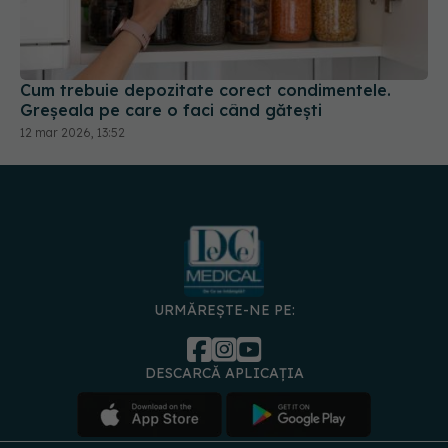
Cum trebuie depozitate corect condimentele.
Greșeala pe care o faci când gătești
12 mar 2026, 13:52
URMĂREȘTE-NE PE:
DESCARCĂ APLICAȚIA
spre
Medici și
Politica de
Politica
Gestionați
Contact
Declarați
specialiști
confidențialitate
Cookies
preferințele
de