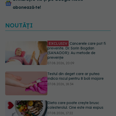
abonează‑te!
NOUTĂȚI
Testul din deget care ar putea
indica riscul pentru 8 boli majore
07.08.2026, 18:34
Dieta care poate crește brusc
colesterolul. Cine este mai expus
07.08.2026, 17:22
PNRR: 174 de milioane de lei pentru
sănătate într-o singură săptămână.
Ce spitale primesc bani