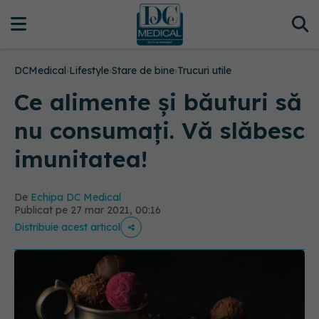
DCMedical
›
Lifestyle
›
Stare de bine
›
Trucuri utile
Ce alimente și băuturi să
nu consumați. Vă slăbesc
imunitatea!
De
Echipa DC Medical
Publicat pe 27 mar 2021, 00:16
Distribuie acest articol