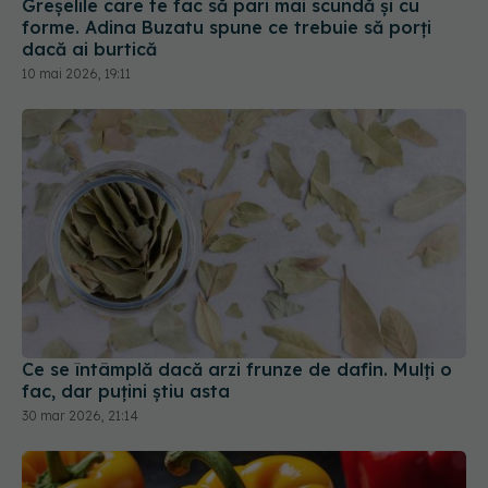
Greșelile care te fac să pari mai scundă și cu
forme. Adina Buzatu spune ce trebuie să porți
dacă ai burtică
10 mai 2026, 19:11
Ce se întâmplă dacă arzi frunze de dafin. Mulți o
fac, dar puțini știu asta
30 mar 2026, 21:14