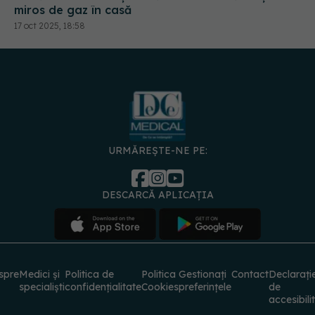
miros de gaz în casă
17 oct 2025, 18:58
URMĂREȘTE-NE PE:
DESCARCĂ APLICAȚIA
spre
Medici și
Politica de
Politica
Gestionați
Contact
Declarați
specialiști
confidențialitate
Cookies
preferințele
de
accesibili