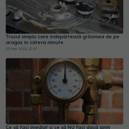
Trucul simplu care îndepărtează grăsimea de pe
aragaz în câteva minute
05 mar 2026, 12:47
Ce să faci imediat și ce să NU faci dacă simți