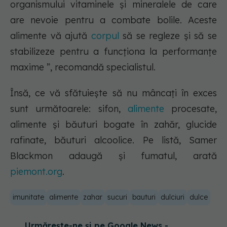
organismului vitaminele și mineralele de care
are nevoie pentru a combate bolile. Aceste
alimente vă ajută
corpul
să se regleze și să se
stabilizeze pentru a funcționa la performanțe
maxime ”, recomandă specialistul.
Însă, ce vă sfătuiește să nu mâncați în exces
sunt următoarele: sifon,
alimente
procesate,
alimente și băuturi bogate în zahăr, glucide
rafinate, băuturi alcoolice. Pe listă, Samer
Blackmon adaugă și fumatul, arată
piemont.org
.
imunitate
alimente
zahar
sucuri
bauturi
dulciuri
dulce
Urmărește-ne și pe Google News -