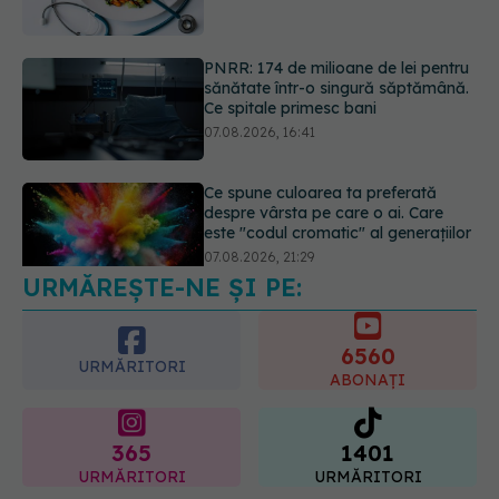
07.08.2026, 16:41
Ce spune culoarea ta preferată
despre vârsta pe care o ai. Care
este "codul cromatic" al generațiilor
07.08.2026, 21:29
EXCLUSIV
Cancerele care pot fi
prevenite. Dr. Sorin Bogdan
(SANADOR): Au metode de
prevenție
07.08.2026, 20:09
URMĂREȘTE-NE ȘI PE:
6560
URMĂRITORI
ABONAȚI
365
1401
URMĂRITORI
URMĂRITORI