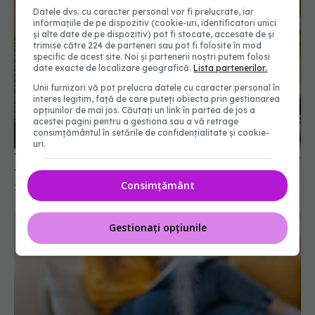
Datele dvs. cu caracter personal vor fi prelucrate, iar
informațiile de pe dispozitiv (cookie-uri, identificatori unici
și alte date de pe dispozitiv) pot fi stocate, accesate de și
trimise către 224 de parteneri sau pot fi folosite în mod
specific de acest site. Noi și partenerii noștri putem folosi
date exacte de localizare geografică.
Lista partenerilor.
Unii furnizori vă pot prelucra datele cu caracter personal în
interes legitim, față de care puteți obiecta prin gestionarea
opțiunilor de mai jos. Căutați un link în partea de jos a
acestei pagini pentru a gestiona sau a vă retrage
consimțământul în setările de confidențialitate și cookie-
uri.
Trucul cu ulei pentru cartofi prăjiți: ies crocanți de
fiecare dată
Consimțământ
27 ian 2026, 10:20
Gestionați opțiunile