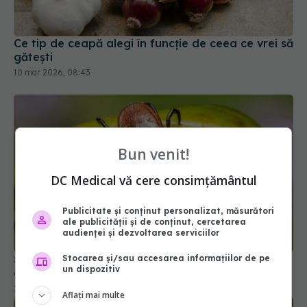
Ce tip de ceapă alegi în funcție de ceea ce vrei să
gătești
10 mar 2026, 08:43
Bun venit!
DC Medical vă cere consimțământul
Publicitate și conținut personalizat, măsurători
ale publicității și de conținut, cercetarea
audienței și dezvoltarea serviciilor
Știai care e arma neașteptată împotriva
Stocarea și/sau accesarea informațiilor de pe
un dispozitiv
căpușelor?
22 iun 2026, 09:50
Aflați mai multe