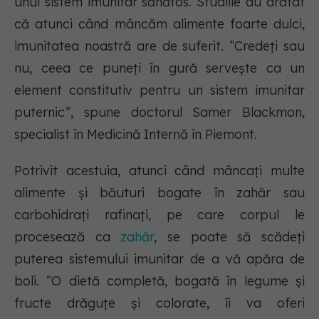
unui sistem imunitar sănătos. Studiile au arătat
că atunci când mâncăm alimente foarte dulci,
imunitatea noastră are de suferit. ”Credeți sau
nu, ceea ce puneți în gură servește ca un
element constitutiv pentru un sistem imunitar
puternic”, spune doctorul Samer Blackmon,
specialist în Medicină Internă în Piemont.
Potrivit acestuia, atunci când mâncați multe
alimente și băuturi bogate în zahăr sau
carbohidrați rafinați, pe care corpul le
procesează ca
zahăr
, se poate să scădeți
puterea sistemului imunitar de a vă apăra de
boli. ”O dietă completă, bogată în legume și
fructe drăguțe și colorate, îi va oferi