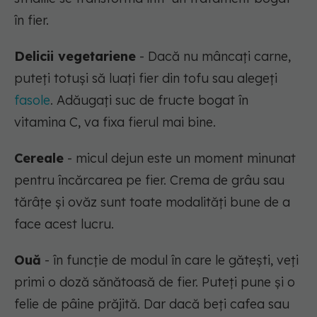
în fier.
Delicii vegetariene
- Dacă nu mâncați carne,
puteți totuși să luați fier din tofu sau alegeți
fasole
. Adăugați suc de fructe bogat în
vitamina C, va fixa fierul mai bine.
Cereale
- micul dejun este un moment minunat
pentru încărcarea pe fier. Crema de grâu sau
tărâțe și ovăz sunt toate modalități bune de a
face acest lucru.
Ouă
- în funcție de modul în care le gătești, veți
primi o doză sănătoasă de fier. Puteți pune și o
felie de pâine prăjită. Dar dacă beți cafea sau