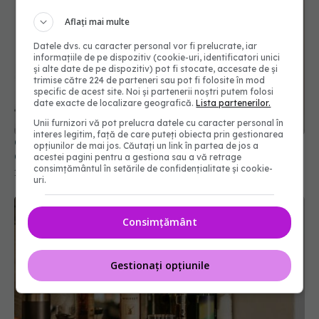
Aflați mai multe
Datele dvs. cu caracter personal vor fi prelucrate, iar
informațiile de pe dispozitiv (cookie-uri, identificatori unici
și alte date de pe dispozitiv) pot fi stocate, accesate de și
trimise către 224 de parteneri sau pot fi folosite în mod
specific de acest site. Noi și partenerii noștri putem folosi
date exacte de localizare geografică.
Lista partenerilor.
Unii furnizori vă pot prelucra datele cu caracter personal în
interes legitim, față de care puteți obiecta prin gestionarea
Cum trebuie depozitate corect condimentele.
opțiunilor de mai jos. Căutați un link în partea de jos a
Greșeala pe care o faci când gătești
acestei pagini pentru a gestiona sau a vă retrage
consimțământul în setările de confidențialitate și cookie-
12 mar 2026, 13:52
uri.
Consimțământ
Gestionați opțiunile