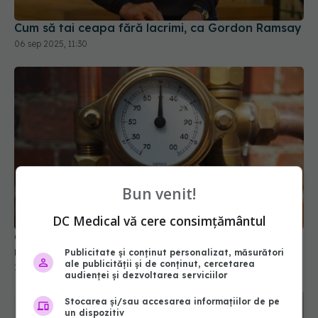
Cum să tai ceapa fără lacrimi, ca Gordon Ramsay
06 sep 2025, 11:30
Bun venit!
DC Medical vă cere consimțământul
Ce să faci imediat și ce să NU faci dacă simți
miros de gaz în casă
Publicitate și conținut personalizat, măsurători
ale publicității și de conținut, cercetarea
17 oct 2025, 18:58
audienței și dezvoltarea serviciilor
Stocarea și/sau accesarea informațiilor de pe
un dispozitiv