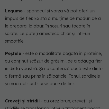
Legume
- spanacul și varza vă pot oferi un
impuls de fier. Există o mulțime de moduri de a
le prepara: la abur, în sosuri sau tocate în
salate. Le puteți amesteca chiar și într-un
smoothie.
Peștele
- este o modalitate bogată în proteine,
cu conținut scăzut de grăsimi, de a adăuga fier
în dieta voastră. Și nu contează dacă este dintr-
o fermă sau prins în sălbăticie. Tonul, sardinele
și macroul sunt surse bune de fier.
Creveți și stridii
- cu orez brun, creveții și
stridiile se transforma într-un tratament bogat