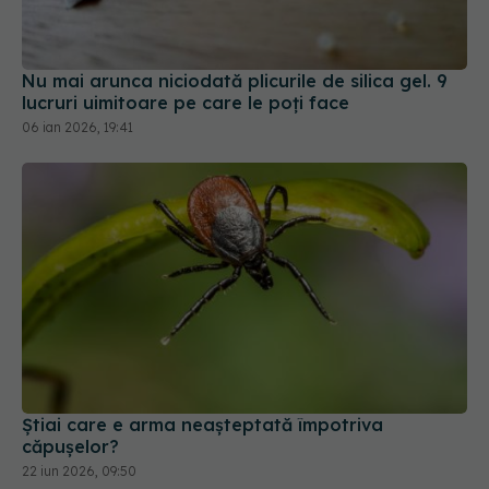
Nu mai arunca niciodată plicurile de silica gel. 9
lucruri uimitoare pe care le poți face
06 ian 2026, 19:41
Știai care e arma neașteptată împotriva
căpușelor?
22 iun 2026, 09:50