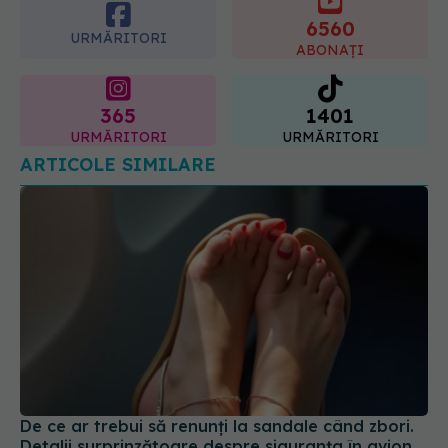
6560
URMĂRITORI
ABONAȚI
365
1401
URMĂRITORI
URMĂRITORI
ARTICOLE SIMILARE
De ce ar trebui să renunți la sandale când zbori.
Detalii surprinzătoare despre siguranța în avion