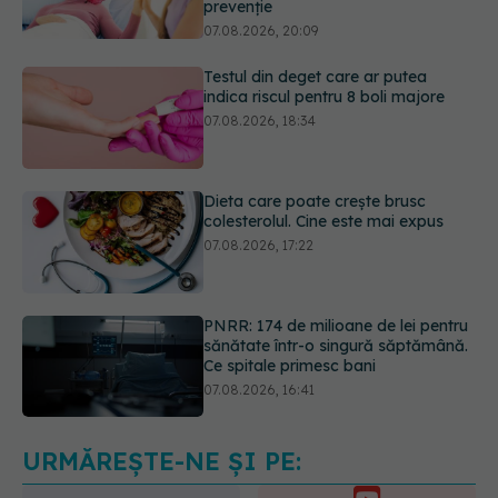
indica riscul pentru 8 boli majore
07.08.2026, 18:34
Dieta care poate crește brusc
colesterolul. Cine este mai expus
07.08.2026, 17:22
PNRR: 174 de milioane de lei pentru
sănătate într-o singură săptămână.
Ce spitale primesc bani
07.08.2026, 16:41
Ce spune culoarea ta preferată
despre vârsta pe care o ai. Care
este "codul cromatic" al generațiilor
07.08.2026, 21:29
URMĂREȘTE-NE ȘI PE: