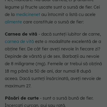
legume și fructe uscate sunt o sursă de fier. Cei
de la
medicinenet
au întocmit o listă cu acele
alimente
care constituie o sursă de fier:
Carnea de vită
- dacă sunteți iubitor de carne,
carnea de vită
este o modalitate excelentă de a
obține fier. De cât fier aveți nevoie în fiecare zi?
Depinde de vârstă și de sex. Barbații au nevoie
de 8 miligrame (mg). Femeile ar trebui să obțină
18 mg până la 50 de ani, dar numai 8 după
aceea. Dacă sunteți însărcinată, aveți nevoie de
maximum 27.
Păsări de curte
- sunt o sursă bună de fier.
Încercați curcan, pui sau rață.