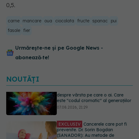
0,5.
carne
mancare
oua
ciocolata
fructe
spanac
pui
fasole
fier
Urmărește-ne și pe Google News -
abonează‑te!
NOUTĂȚI
EXCLUSIV
Cancerele care pot fi
prevenite. Dr. Sorin Bogdan
(SANADOR): Au metode de
prevenție
07.08.2026, 20:09
Testul din deget care ar putea