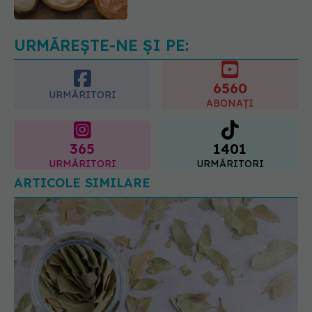
injectarea cu acid hialuronic
07.08.2026, 13:54
URMĂREȘTE-NE ȘI PE:
6560
URMĂRITORI
ABONAȚI
365
1401
URMĂRITORI
URMĂRITORI
ARTICOLE SIMILARE