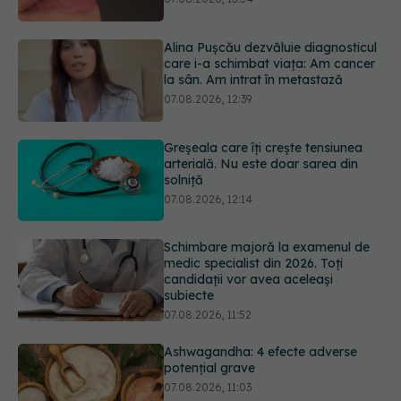
la sân. Am intrat în metastază
07.08.2026, 12:39
Greșeala care îți crește tensiunea
arterială. Nu este doar sarea din
solniță
07.08.2026, 12:14
Schimbare majoră la examenul de
medic specialist din 2026. Toți
candidații vor avea aceleași
subiecte
07.08.2026, 11:52
Ashwagandha: 4 efecte adverse
potențial grave
07.08.2026, 11:03
Ți-ai mărit buzele? Cele 4 greșeli
care pot strica rezultatul după