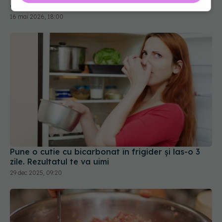
calitatea mult mai repede decât ai crede
16 mai 2026, 18:00
Pune o cutie cu bicarbonat în frigider și las-o 3
zile. Rezultatul te va uimi
29 dec 2025, 09:20