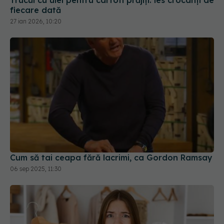
Trucul cu ulei pentru cartofi prăjiți: ies crocanți de
fiecare dată
27 ian 2026, 10:20
Cum să tai ceapa fără lacrimi, ca Gordon Ramsay
06 sep 2025, 11:30