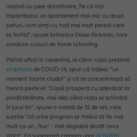
masivă cu șase dormitoare, fie că toți
împărtășesc un apartament mai mic cu două
paturi, vom simți cu toții mai mult pereții care
se închid",
spune britanica Eloise Rickman, care
conduce cursuri de home schooling.
Părinți aflați în carantină, ai căror copii prezintă
simptome
de COVID-19, spun că trăiesc "un
moment foarte ciudat" și că se concentrează să
treacă peste el. "Copiii prosperă cu adevărat la
predictibilitate, mai ales când viața se schimbă
în jurul lor", spune o mamă de 31 de ani, care
susține "că orice program ar trebui să fie mai
mult ca un „flux" - mai degrabă decât ceva
strict". Ea sugerează crearea unor
activități