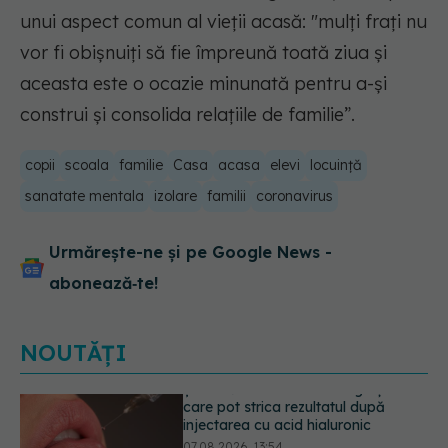
unui aspect comun al vieții acasă: "mulți frați nu
vor fi obișnuiți să fie împreună toată ziua și
aceasta este o ocazie minunată pentru a-și
construi și consolida relațiile de familie”.
copii
scoala
familie
Casa
acasa
elevi
locuință
sanatate mentala
izolare
familii
coronavirus
Urmărește-ne și pe Google News -
abonează‑te!
NOUTĂȚI
Alina Pușcău dezvăluie diagnosticul
care i-a schimbat viața: Am cancer