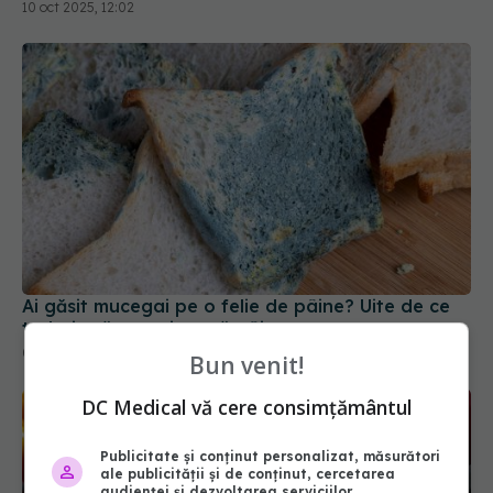
10 oct 2025, 12:02
Ai găsit mucegai pe o felie de pâine? Uite de ce
trebuie să arunci toată pâinea
05 mar 2026, 20:09
Bun venit!
DC Medical vă cere consimțământul
Publicitate și conținut personalizat, măsurători
ale publicității și de conținut, cercetarea
audienței și dezvoltarea serviciilor