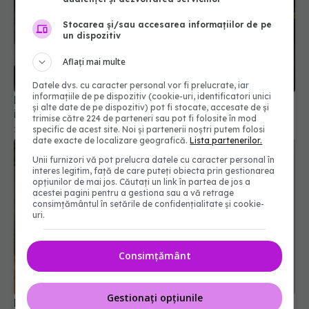
Stocarea și/sau accesarea informațiilor de pe
un dispozitiv
Aflați mai multe
Datele dvs. cu caracter personal vor fi prelucrate, iar
informațiile de pe dispozitiv (cookie-uri, identificatori unici
Nu arunca codițele ardeilor. Cum le poți folosi
și alte date de pe dispozitiv) pot fi stocate, accesate de și
inteligent
trimise către 224 de parteneri sau pot fi folosite în mod
21 dec 2025, 16:31
specific de acest site. Noi și partenerii noștri putem folosi
date exacte de localizare geografică.
Lista partenerilor.
Unii furnizori vă pot prelucra datele cu caracter personal în
interes legitim, față de care puteți obiecta prin gestionarea
opțiunilor de mai jos. Căutați un link în partea de jos a
acestei pagini pentru a gestiona sau a vă retrage
consimțământul în setările de confidențialitate și cookie-
uri.
Consimțământ
Gestionați opțiunile
Nu doar vinul se strică. Ce alcool își pierde