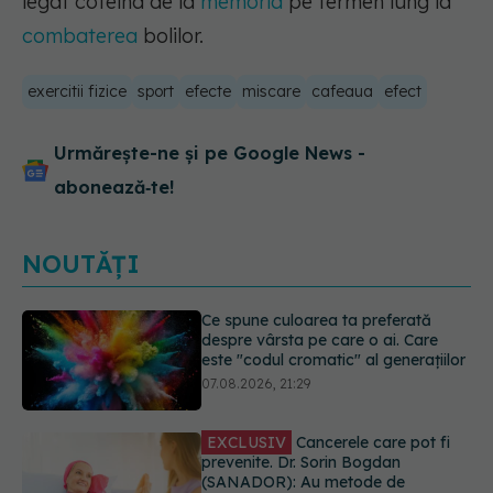
legat cofeina de la
memoria
pe termen lung la
combaterea
bolilor.
exercitii fizice
sport
efecte
miscare
cafeaua
efect
Urmărește-ne și pe Google News -
abonează‑te!
NOUTĂȚI
EXCLUSIV
Cancerele care pot fi
prevenite. Dr. Sorin Bogdan
(SANADOR): Au metode de
prevenție
07.08.2026, 20:09
Testul din deget care ar putea
indica riscul pentru 8 boli majore