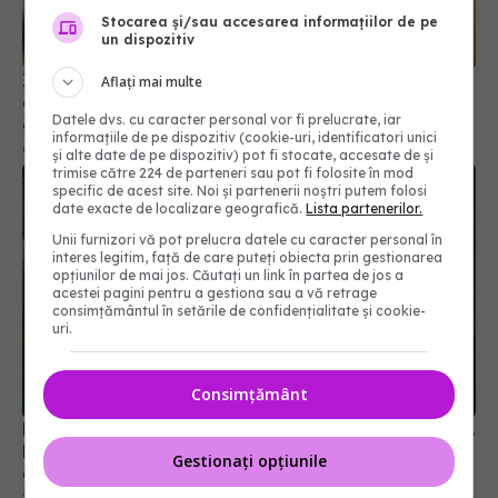
Stocarea și/sau accesarea informațiilor de pe
un dispozitiv
Începe-ți ziua cu o căpșună și alte 14 obiceiuri
Aflați mai multe
care îți pot schimba starea de spirit, somnul și
Datele dvs. cu caracter personal vor fi prelucrate, iar
energia
informațiile de pe dispozitiv (cookie-uri, identificatori unici
07 iul 2026, 21:48
și alte date de pe dispozitiv) pot fi stocate, accesate de și
trimise către 224 de parteneri sau pot fi folosite în mod
specific de acest site. Noi și partenerii noștri putem folosi
date exacte de localizare geografică.
Lista partenerilor.
Unii furnizori vă pot prelucra datele cu caracter personal în
interes legitim, față de care puteți obiecta prin gestionarea
opțiunilor de mai jos. Căutați un link în partea de jos a
acestei pagini pentru a gestiona sau a vă retrage
consimțământul în setările de confidențialitate și cookie-
uri.
Consimțământ
Experimentul surprinzător care combate canicula.
De ce cercetătorii recomandă să aplici iaurt pe
Gestionați opțiunile
geamuri în timpul verii