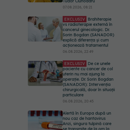
Tudor Ciuhodaru
07.08.2026, 08:21
EXCLUSIV
Brahiterapie
vs radioterapie externă în
cancerul ginecologic. Dr.
Sorin Bogdan (SANADOR)
explică diferența și cum
acționează tratamentul
06.08.2026, 22:49
EXCLUSIV
De ce unele
paciente cu cancer de col
uterin nu mai ajung la
operație. Dr. Sorin Bogdan
(SANADOR): Intervenția
chirurgicală, doar în situații
particulare
06.08.2026, 20:45
Alertă în Europa după un
nou caz de hantavirus
Anzi, singura tulpină care
se transmite de la om la