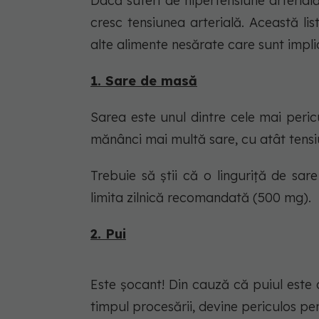
Dacă suferi de hipertensiune arterial
cresc tensiunea arterială. Această li
alte alimente nesărate care sunt implic
1. Sare de masă
Sarea este unul dintre cele mai peri
mănânci mai multă sare, cu atât tensi
Trebuie să știi că o linguriță de s
limita zilnică recomandată (500 mg).
2. Pui
Este șocant! Din cauză că puiul este 
timpul procesării, devine periculos pe