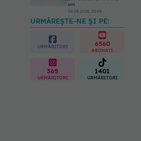
om
06.08.2026, 20:06
URMĂREȘTE-NE ȘI PE:
Ce se întâmplă cu
colesterolul când
consumăm lactate
integrale?
6560
URMĂRITORI
07.08.2026, 09:12
ABONAȚI
365
1401
URMĂRITORI
URMĂRITORI