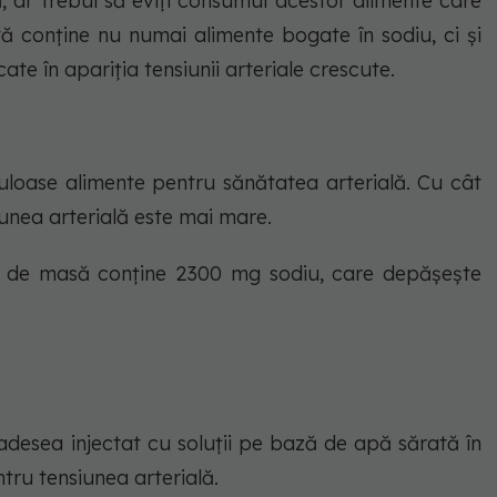
ă, ar trebui să eviți consumul acestor alimente care
stă conține nu numai alimente bogate în sodiu, ci și
ate în apariția tensiunii arteriale crescute.
culoase alimente pentru sănătatea arterială. Cu cât
unea arterială este mai mare.
are de masă conține 2300 mg sodiu, care depășește
adesea injectat cu soluții pe bază de apă sărată în
ntru tensiunea arterială.