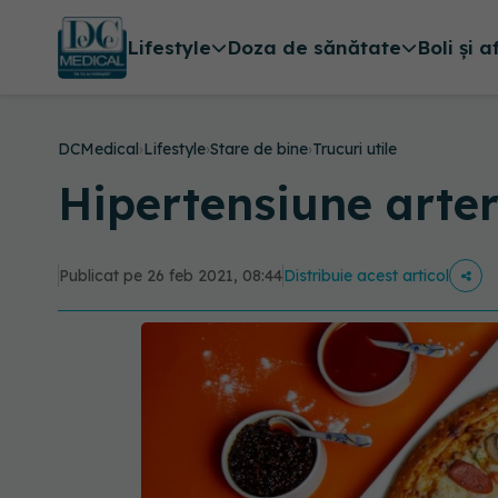
Lifestyle
Doza de sănătate
Boli și a
DCMedical
›
Lifestyle
›
Stare de bine
›
Trucuri utile
Hipertensiune arte
Publicat pe 26 feb 2021, 08:44
Distribuie acest articol