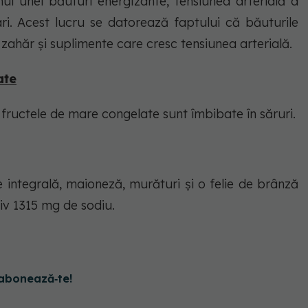
l unei băuturi energizante, tensiunea arterială a
ari. Acest lucru se datorează faptului că băuturile
 zahăr și suplimente care cresc tensiunea arterială.
ate
i fructele de mare congelate sunt îmbibate în săruri.
integrală, maioneză, murături și o felie de brânză
iv 1315 mg de sodiu.
abonează‑te!