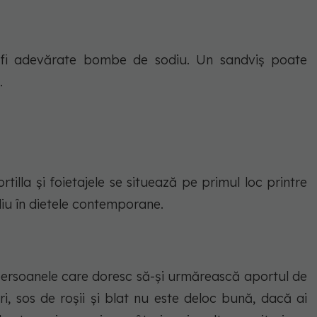
 fi adevărate bombe de sodiu. Un sandviș poate
.
tortilla și foietajele se situează pe primul loc printre
diu în dietele contemporane.
persoanele care doresc să-și urmărească aportul de
i, sos de roșii și blat nu este deloc bună, dacă ai