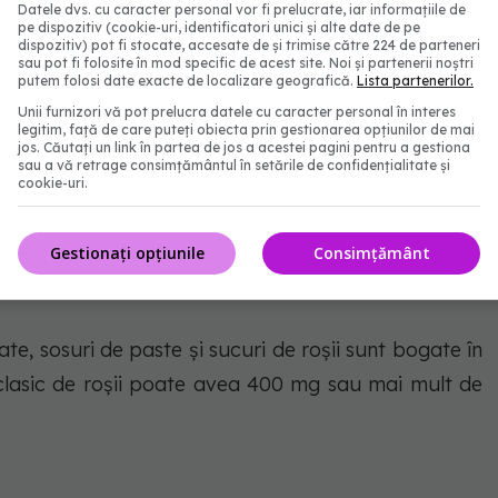
Datele dvs. cu caracter personal vor fi prelucrate, iar informațiile de
pe dispozitiv (cookie-uri, identificatori unici și alte date de pe
dispozitiv) pot fi stocate, accesate de și trimise către 224 de parteneri
ă sare. O mână de murături poate conține peste 390
sau pot fi folosite în mod specific de acest site. Noi și partenerii noștri
putem folosi date exacte de localizare geografică.
Lista partenerilor.
Unii furnizori vă pot prelucra datele cu caracter personal în interes
legitim, față de care puteți obiecta prin gestionarea opțiunilor de mai
jos. Căutați un link în partea de jos a acestei pagini pentru a gestiona
sau a vă retrage consimțământul în setările de confidențialitate și
cookie-uri.
i ales când nu ai timp. Cu toate acestea, supele
Gestionați opțiunile
Consimțământ
te, sosuri de paste și sucuri de roșii sunt bogate în
clasic de roșii poate avea 400 mg sau mai mult de