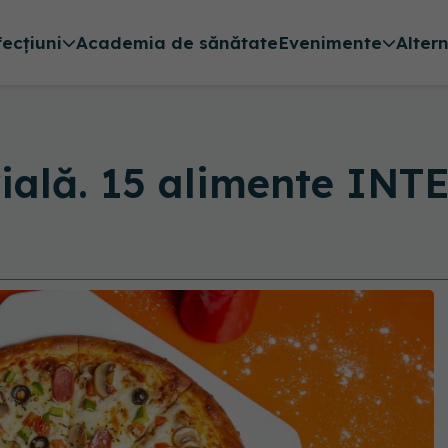
fecțiuni
Academia de sănătate
Evenimente
Alter
rială. 15 alimente IN