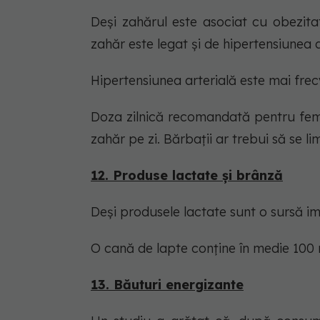
Deși zahărul este asociat cu obezita
zahăr este legat și de hipertensiunea a
Hipertensiunea arterială este mai fr
Doza zilnică recomandată pentru feme
zahăr pe zi. Bărbații ar trebui să se li
12. Produse lactate și brânză
Deși produsele lactate sunt o sursă imp
O cană de lapte conține în medie 100 
13. Băuturi energizante