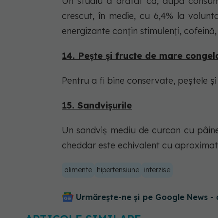
Un studiu a arătat că, după consumu
crescut, în medie, cu 6,4% la volunt
energizante conțin stimulenți, cofeină,
14. Pește și fructe de mare congel
Pentru a fi bine conservate, peștele ș
15. Sandvișurile
Un sandviș mediu de curcan cu pâine 
cheddar este echivalent cu aproximat
alimente
hipertensiune
interzise
Urmărește-ne și pe Google News - 