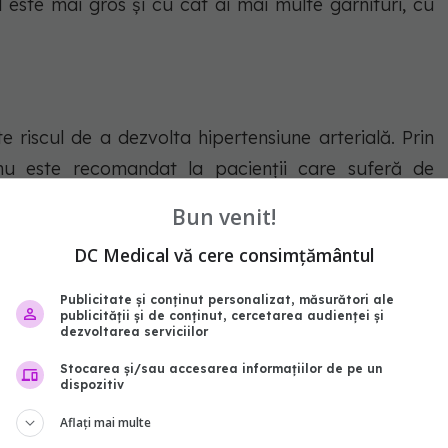
 este mai gros și cu cât ai mai multe garnituri, cu
 riscul de a dezvolta hipertensiune arterială. Prin
u este recomandat la pacienții care suferă de
Bun venit!
DC Medical vă cere consimțământul
e băuturi alcoolice pe săptămână poate crește
Publicitate și conținut personalizat, măsurători ale
publicității și de conținut, cercetarea audienței și
 arterială. Alcoolul poate stimula sistemul nervos
dezvoltarea serviciilor
izol și creează un dezechilibru în sistemul vascular
Stocarea și/sau accesarea informațiilor de pe un
dispozitiv
Aflați mai multe