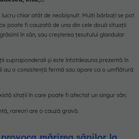
 lucru chiar atât de neobișnuit. Mulți bărbați se pot
ce poate fi cauzată de una din cele două situații
răsimi în sân, sau creșterea țesutului glandular
i supraponderali și este întotdeauna prezentă în
nii au o consistență fermă sau apare ca o umflătură
stă sitații în care poate fi afectat un singur sân.
ntă, rareori are o cauză gravă.
provoca mărirea sânilor la