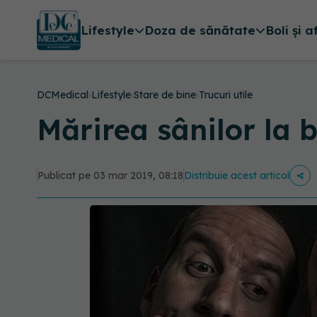
Lifestyle
Doza de sănătate
Boli și a
DCMedical
›
Lifestyle
›
Stare de bine
›
Trucuri utile
Mărirea sânilor la 
Publicat pe 03 mar 2019, 08:18
Distribuie acest articol