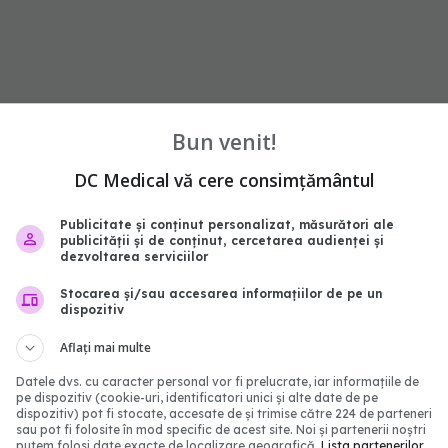
ginecomastie
Bun venit!
DC Medical vă cere consimțământul
abonează‑te!
Publicitate și conținut personalizat, măsurători ale
publicității și de conținut, cercetarea audienței și
dezvoltarea serviciilor
Stocarea și/sau accesarea informațiilor de pe un
dispozitiv
Aflați mai multe
Datele dvs. cu caracter personal vor fi prelucrate, iar informațiile de
pe dispozitiv (cookie-uri, identificatori unici și alte date de pe
dispozitiv) pot fi stocate, accesate de și trimise către 224 de parteneri
sau pot fi folosite în mod specific de acest site. Noi și partenerii noștri
putem folosi date exacte de localizare geografică.
Lista partenerilor.