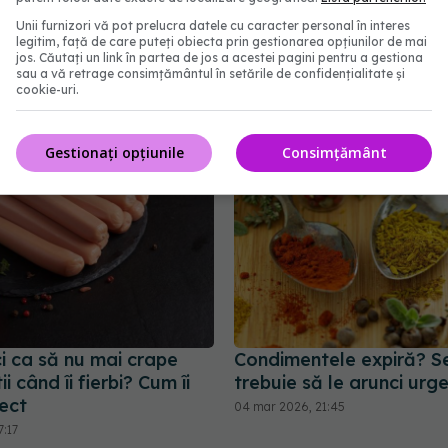
Unii furnizori vă pot prelucra datele cu caracter personal în interes
umânare în congelator.
5 alimente pe care ar tr
legitim, față de care puteți obiecta prin gestionarea opțiunilor de mai
 genial!
ții la frigider, nu în dula
jos. Căutați un link în partea de jos a acestei pagini pentru a gestiona
sau a vă retrage consimțământul în setările de confidențialitate și
masă
1:01
cookie-uri.
25 feb 2026, 13:21
Gestionați opțiunile
Consimțământ
i ca să nu mai crape
Condimentele expiră? S
i când îi fierbi? Cum îi
trebuie să le arunci urg
rect
04 mar 2026, 21:45
7:17