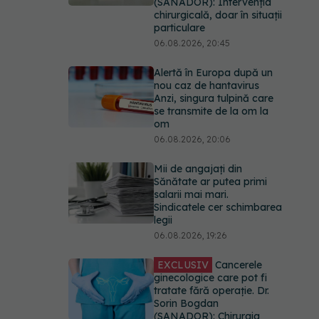
(SANADOR): Intervenția
chirurgicală, doar în situații
particulare
06.08.2026, 20:45
Alertă în Europa după un
nou caz de hantavirus
Anzi, singura tulpină care
se transmite de la om la
om
06.08.2026, 20:06
Mii de angajați din
Sănătate ar putea primi
salarii mai mari.
Sindicatele cer schimbarea
legii
06.08.2026, 19:26
EXCLUSIV
Cancerele
ginecologice care pot fi
tratate fără operație. Dr.
Sorin Bogdan
(SANADOR): Chirurgia