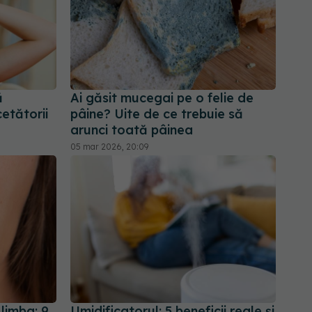
ă
Ai găsit mucegai pe o felie de
etătorii
pâine? Uite de ce trebuie să
arunci toată pâinea
05 mar 2026, 20:09
 limba: 9
Umidificatorul: 5 beneficii reale și