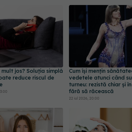
 mult jos? Soluția simplă
Cum își mențin sănătate
poate reduce riscul de
vedetele atunci când su
e
turneu: rezistă chiar și î
fără să răcească
13:00
22 iul 2026, 20:00