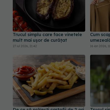
Trucul simplu care face vinetele
Cum scap
mult mai ușor de curățat
umezeală
27 iul 2026, 21:42
16 ian 2026, 1
De ce să prăjești cartofii de 2 ori.
Trucul si