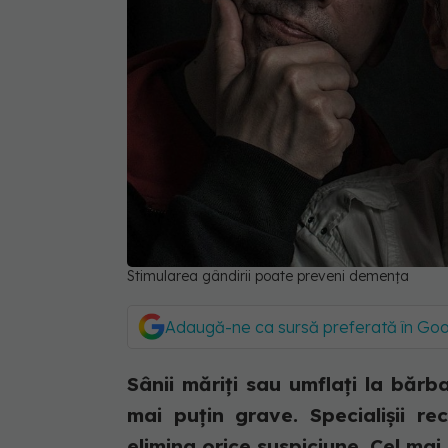
Stimularea gândirii poate preveni demența
Adaugă-ne ca sursă preferată în Go
Sânii măriți sau umflați la băr
mai puțin grave. Specialișii r
elimina orice suspiciune. Cel mai 