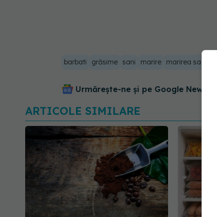
barbati
grăsime
sani
marire
marirea sanilor
Urmărește-ne și pe Google News - 
ARTICOLE SIMILARE