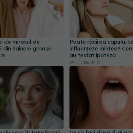
i de mirosul de
Poate răcirea capului s
 din hainele groase
influențeze mintea? Cerc
au testat ipoteza
1:35
09 iun 2026, 20:30
mplu care îți transformă
Ce să faci dacă ți-ai ars