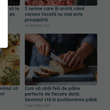
ebui să le
3 semne care îți arată când
p sau pe
carnea tocată nu mai este
proaspătă
06 feb 2026, 17:12
emnul că
Cum să obții felii de pâine
ent
perfecte de fiecare dată.
Secretul stă în poziționarea pâinii
27 apr 2026, 14:53