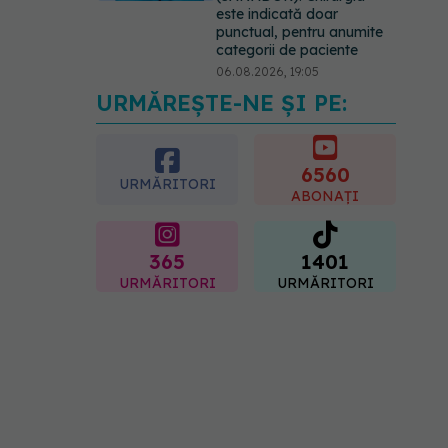
este indicată doar
punctual, pentru anumite
categorii de paciente
06.08.2026, 19:05
URMĂREȘTE-NE ȘI PE:
EXCLUSIV
Brahiterapie
vs radioterapie externă în
cancerul ginecologic. Dr.
Sorin Bogdan (SANADOR)
6560
URMĂRITORI
explică diferența și cum
ABONAȚI
acționează tratamentul
06.08.2026, 22:49
365
1401
URMĂRITORI
URMĂRITORI