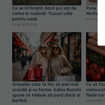
Ce se întâmplă dacă pui zaț de
Pune o l
cafea în toaletă. Trucuri utile
Motivul e
pentru casă
04 oct 2025, 1
28 sep 2025, 16:00
Greșelile care te fac să pari mai
Ce să fac
scundă și cu forme. Adina Buzatu
crenvurști
spune ce trebuie să porți dacă ai
fierbi co
burtică
05 oct 2025, 1