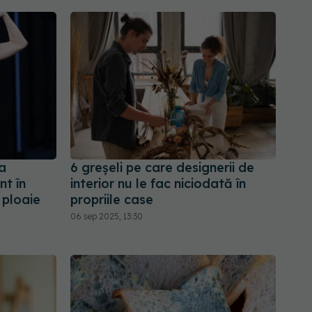
a
6 greșeli pe care designerii de
nt în
interior nu le fac niciodată în
n ploaie
propriile case
06 sep 2025, 13:30