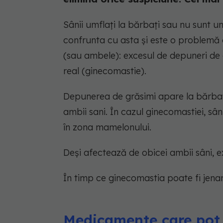
Sânii umflați la bărbați sau nu sunt un
confrunta cu asta și este o problemă 
(sau ambele): excesul de depuneri de g
real (ginecomastie).
Depunerea de grăsimi apare la bărbați
ambii sani. În cazul ginecomastiei, sâ
în zona mamelonului.
Deși afectează de obicei ambii sâni, exi
În timp ce ginecomastia poate fi jena
Medicamente care pot 