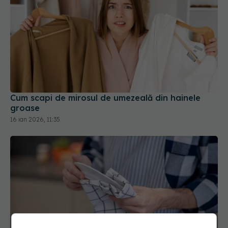
Cum scapi de mirosul de umezeală din hainele
groase
16 ian 2026, 11:35
Cele mai bune prosoape de bucătărie sunt făcute