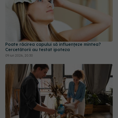
Poate răcirea capului să influențeze mintea?
Cercetătorii au testat ipoteza
09 iun 2026, 20:30
6 greșeli pe care designerii de interior nu le fac
niciodată în propriile case