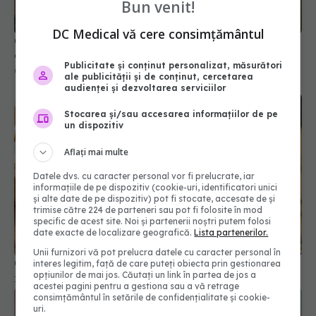
din acest material durabil
Bun venit!
06 feb 2026, 19:22
DC Medical vă cere consimțământul
Publicitate și conținut personalizat, măsurători
ale publicității și de conținut, cercetarea
audienței și dezvoltarea serviciilor
Stocarea și/sau accesarea informațiilor de pe
un dispozitiv
Aflați mai multe
Datele dvs. cu caracter personal vor fi prelucrate, iar
informațiile de pe dispozitiv (cookie-uri, identificatori unici
și alte date de pe dispozitiv) pot fi stocate, accesate de și
Cum salvezi supa prea sărată cu o felie de pâine
trimise către 224 de parteneri sau pot fi folosite în mod
specific de acest site. Noi și partenerii noștri putem folosi
10 feb 2026, 20:00
date exacte de localizare geografică.
Lista partenerilor.
Unii furnizori vă pot prelucra datele cu caracter personal în
interes legitim, față de care puteți obiecta prin gestionarea
opțiunilor de mai jos. Căutați un link în partea de jos a
acestei pagini pentru a gestiona sau a vă retrage
consimțământul în setările de confidențialitate și cookie-
uri.