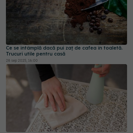
Ce se întâmplă dacă pui zaț de cafea în toaletă.
Trucuri utile pentru casă
28 sep 2025, 16:00
De ce să pui sare pe covor
18 ian 2026, 10:11