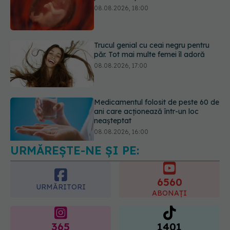
Trucul genial cu ceai negru pentru
păr. Tot mai multe femei îl adoră
08.08.2026, 17:00
Medicamentul folosit de peste 60 de
ani care acționează într-un loc
neașteptat
08.08.2026, 16:00
URMĂREȘTE-NE ȘI PE:
Transpirații nocturne: semnul ignorat
care poate ascunde probleme
serioase de sănătate
6560
08.08.2026, 20:00
URMĂRITORI
ABONAȚI
365
1401
URMĂRITORI
URMĂRITORI
ARTICOLE SIMILARE