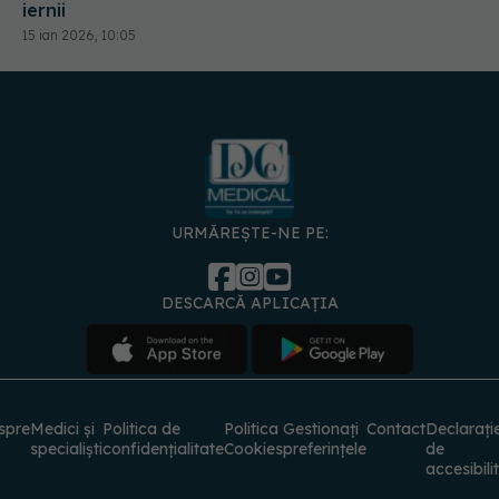
URMĂREȘTE-NE PE:
DESCARCĂ APLICAȚIA
spre
Medici și
Politica de
Politica
Gestionați
Contact
Declarați
specialiști
confidențialitate
Cookies
preferințele
de
accesibili
© 2026 PRESS MEDIA ELECTRONIC S.R.L. Toate drepturile rezervate