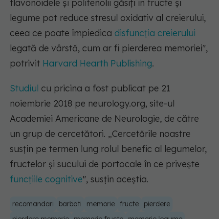
flavonoidele și polifenolii găsiți în fructe și
legume pot reduce stresul oxidativ al creierului,
ceea ce poate împiedica
disfuncția creierului
legată de vârstă, cum ar fi pierderea memoriei",
potrivit
Harvard Hearth Publishing
.
Studiul
cu pricina a fost publicat pe 21
noiembrie 2018 pe neurology.org, site-ul
Academiei Americane de Neurologie, de către
un grup de cercetători. „Cercetările noastre
susțin pe termen lung rolul benefic al legumelor,
fructelor și sucului de portocale în ce privește
funcțiile cognitive
", susțin aceștia.
recomandari
barbati
memorie
fructe
pierdere