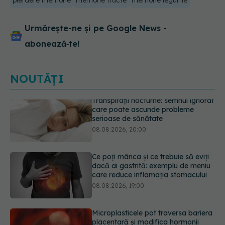
pierdere memorie
memorie fructe
memorie legume
Urmărește-ne și pe Google News -
abonează‑te!
NOUTĂȚI
Ce poți mânca și ce trebuie să eviți
dacă ai gastrită: exemplu de meniu
care reduce inflamația stomacului
08.08.2026, 19:00
Microplasticele pot traversa bariera
placentară și modifica hormonii
08.08.2026, 18:00