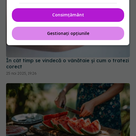
Consimțământ
Gestionați opțiunile
În cât timp se vindecă o vânătaie și cum o tratezi
corect
25 noi 2025, 19:26
Trucul simplu care face pepenele verde mult mai