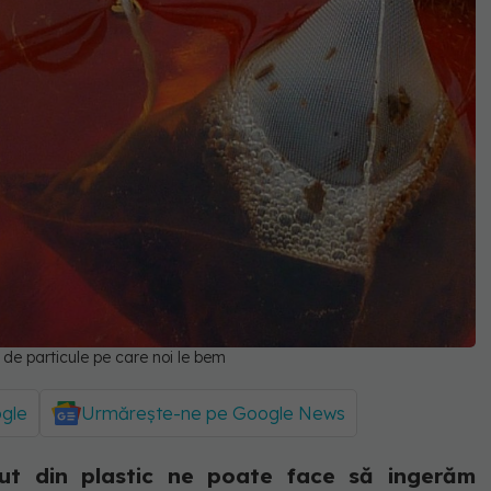
e de particule pe care noi le bem
ogle
Urmărește-ne pe Google News
cut din plastic ne poate face să ingerăm