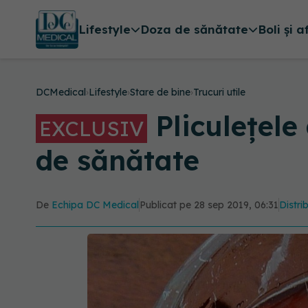
Lifestyle
Doza de sănătate
Boli și a
DCMedical
›
Lifestyle
›
Stare de bine
›
Trucuri utile
Pliculețele
EXCLUSIV
de sănătate
De
Echipa DC Medical
Publicat pe 28 sep 2019, 06:31
Distri