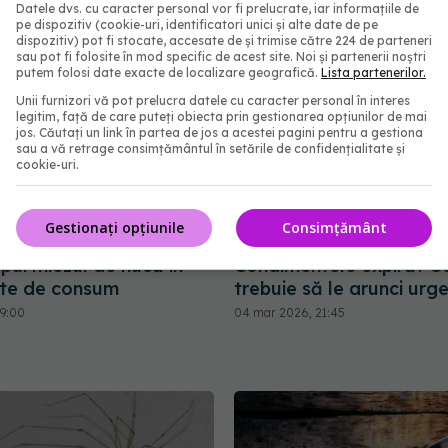
Datele dvs. cu caracter personal vor fi prelucrate, iar informațiile de
pe dispozitiv (cookie-uri, identificatori unici și alte date de pe
dispozitiv) pot fi stocate, accesate de și trimise către 224 de parteneri
sau pot fi folosite în mod specific de acest site. Noi și partenerii noștri
putem folosi date exacte de localizare geografică.
Lista partenerilor.
Unii furnizori vă pot prelucra datele cu caracter personal în interes
legitim, față de care puteți obiecta prin gestionarea opțiunilor de mai
jos. Căutați un link în partea de jos a acestei pagini pentru a gestiona
sau a vă retrage consimțământul în setările de confidențialitate și
cookie-uri.
Gestionați opțiunile
Consimțământ
pui miezul de nucă în
Condimentele expiră? S
nte de consum
trebuie să le arunci urg
09:00
04 mar 2026, 21:45