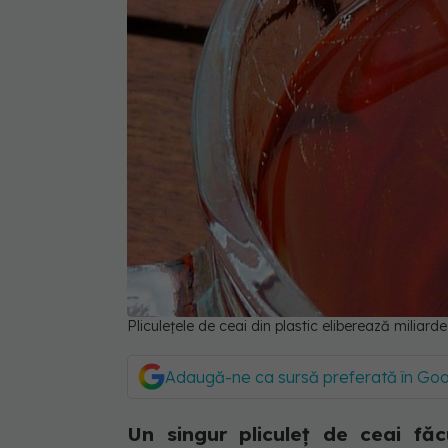
Pliculețele de ceai din plastic eliberează miliard
Adaugă-ne ca sursă preferată în Go
Un singur pliculeț de ceai fă