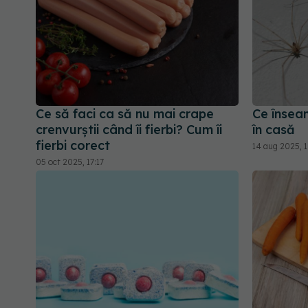
Ce să faci ca să nu mai crape
Ce însea
crenvurștii când îi fierbi? Cum îi
în casă
fierbi corect
14 aug 2025, 1
05 oct 2025, 17:17