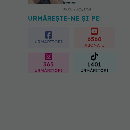
tremor
05.08.2026, 17:31
URMĂREȘTE-NE ȘI PE:
Gabriela Cristea, manifest
pentru respect și
acceptare: Corpul
fiecăruia spune o poveste
6560
URMĂRITORI
05.08.2026, 21:23
ABONAȚI
365
1401
URMĂRITORI
URMĂRITORI