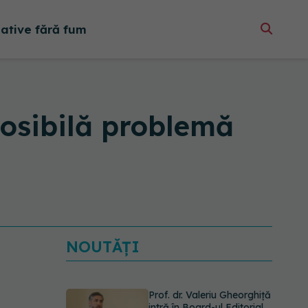
native fără fum
 posibilă problemă
NOUTĂȚI
Prof. dr. Valeriu Gheorghiță
intră în Board-ul Editorial