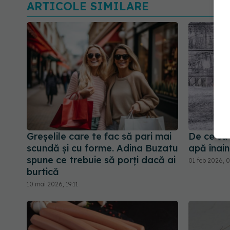
ARTICOLE SIMILARE
Greșelile care te fac să pari mai
De ce să 
scundă și cu forme. Adina Buzatu
apă înai
spune ce trebuie să porți dacă ai
01 feb 2026, 
burtică
10 mai 2026, 19:11