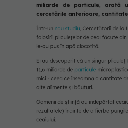
miliarde de particule, arată
cercetările anterioare, cantitatea
Într-un
nou studiu
, Cercetătorii de la
folosirii pliculețelor de ceai făcute din
le-au pus în apă clocotită.
Ei au descoperit că un singur pliculeț
11,6 miliarde de
particule
microplastice
mici - ceea ce înseamnă o cantitate de
alte alimente și băuturi.
Oamenii de știință au îndepărtat ceaiu
rezultatele) înainte de a fierbe pungi
ceaiului.