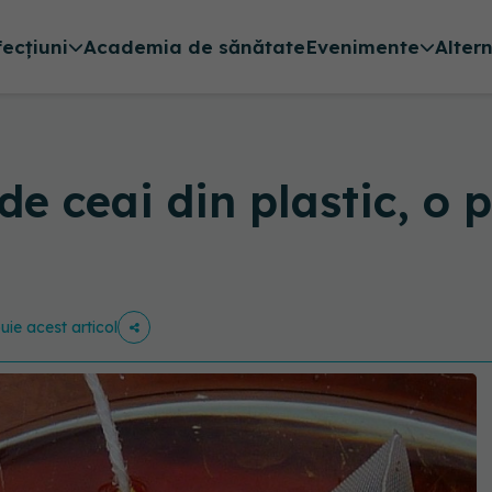
fecțiuni
Academia de sănătate
Evenimente
Alter
 de ceai din plastic, o
buie acest articol