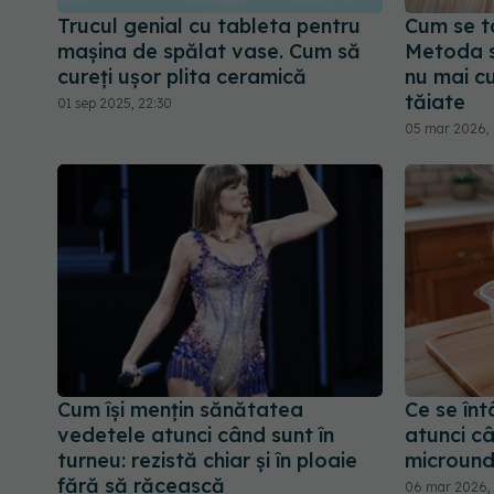
Trucul genial cu tableta pentru
Cum se ta
mașina de spălat vase. Cum să
Metoda s
cureți ușor plita ceramică
nu mai c
tăiate
01 sep 2025, 22:30
05 mar 2026, 
Cum își mențin sănătatea
Ce se în
vedetele atunci când sunt în
atunci câ
turneu: rezistă chiar și în ploaie
microunde
fără să răcească
06 mar 2026, 