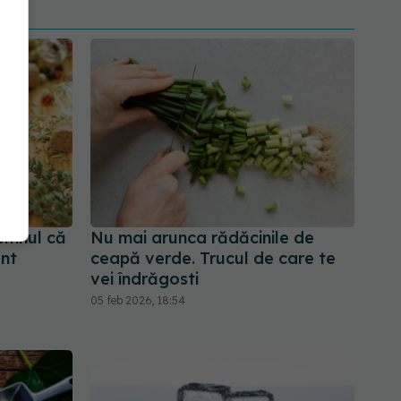
emnul că
Nu mai arunca rădăcinile de
ent
ceapă verde. Trucul de care te
vei îndrăgosti
05 feb 2026, 18:54