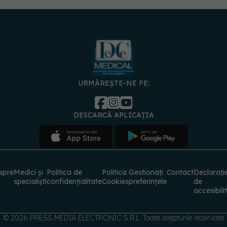
URMĂREȘTE-NE PE:
DESCARCĂ APLICAȚIA
spre
Medici și
Politica de
Politica
Gestionați
Contact
Declarați
specialiști
confidențialitate
Cookies
preferințele
de
accesibili
© 2026 PRESS MEDIA ELECTRONIC S.R.L. Toate drepturile rezervate