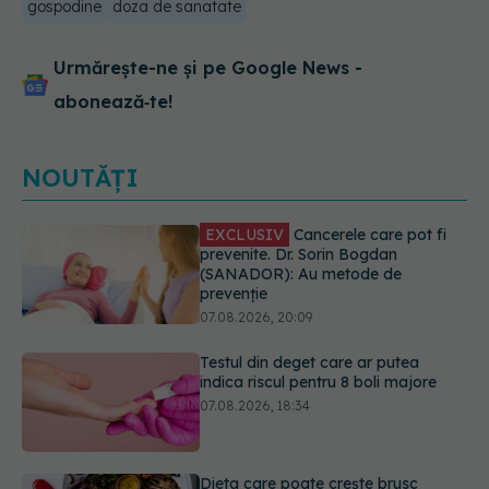
gospodine
doza de sanatate
Urmărește-ne și pe Google News -
abonează‑te!
NOUTĂȚI
Testul din deget care ar putea
indica riscul pentru 8 boli majore
07.08.2026, 18:34
Dieta care poate crește brusc
colesterolul. Cine este mai expus
07.08.2026, 17:22