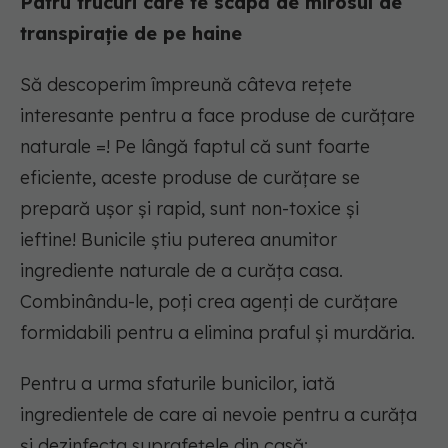
Patru trucuri care te scapă de mirosul de
transpirație de pe haine
Să descoperim împreună câteva rețete
interesante pentru a face produse de curățare
naturale =! Pe lângă faptul că sunt foarte
eficiente, aceste produse de curățare se
prepară ușor și rapid, sunt non-toxice și
ieftine! Bunicile știu puterea anumitor
ingrediente naturale de a curăța casa.
Combinându-le, poți crea agenți de curățare
formidabili pentru a elimina praful și murdăria.
Pentru a urma sfaturile bunicilor, iată
ingredientele de care ai nevoie pentru a curăța
și dezinfecta suprafețele din casă: