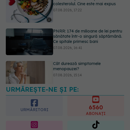
PNRR: 174 de milioane de lei pentru
sănătate într-o singură săptămână.
Ce spitale primesc bani
07.08.2026, 16:41
Cât durează simptomele
menopauzei?
07.08.2026, 15:14
URMĂREȘTE-NE ȘI PE:
EXCLUSIV
Cancerele care pot fi
prevenite. Dr. Sorin Bogdan
(SANADOR): Au metode de
6560
prevenție
URMĂRITORI
ABONAȚI
07.08.2026, 20:09
365
1401
URMĂRITORI
URMĂRITORI
ARTICOLE SIMILARE