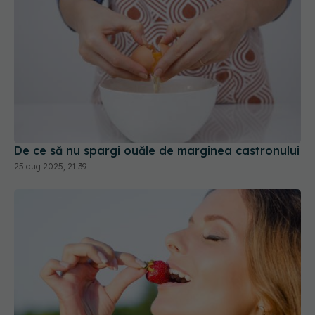
De ce să nu spargi ouăle de marginea castronului
25 aug 2025, 21:39
Începe-ți ziua cu o căpșună și alte 14 obiceiuri
care îți pot schimba starea de spirit, somnul și