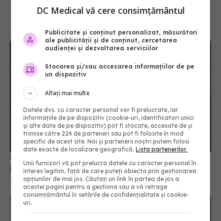
DC Medical vă cere consimțământul
Publicitate și conținut personalizat, măsurători
ale publicității și de conținut, cercetarea
audienței și dezvoltarea serviciilor
Stocarea și/sau accesarea informațiilor de pe
un dispozitiv
Aflați mai multe
Datele dvs. cu caracter personal vor fi prelucrate, iar
Ce să faci dacă ți-ai ars limba: 9 metode simple
informațiile de pe dispozitiv (cookie-uri, identificatori unici
pentru limba arsă
și alte date de pe dispozitiv) pot fi stocate, accesate de și
trimise către 224 de parteneri sau pot fi folosite în mod
14 noi 2025, 21:07
specific de acest site. Noi și partenerii noștri putem folosi
date exacte de localizare geografică.
Lista partenerilor.
Unii furnizori vă pot prelucra datele cu caracter personal în
interes legitim, față de care puteți obiecta prin gestionarea
opțiunilor de mai jos. Căutați un link în partea de jos a
acestei pagini pentru a gestiona sau a vă retrage
consimțământul în setările de confidențialitate și cookie-
uri.