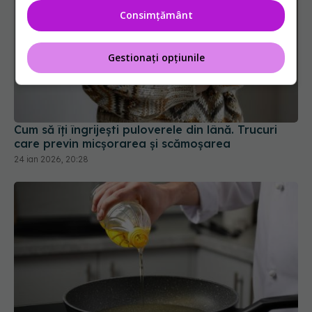
Consimțământ
Gestionați opțiunile
Cum să îți îngrijești puloverele din lână. Trucuri
care previn micșorarea și scămoșarea
24 ian 2026, 20:28
Momentul în care adaugi uleiul în tigaie este una
dintre cele mai frecvente dileme din bucătărie.