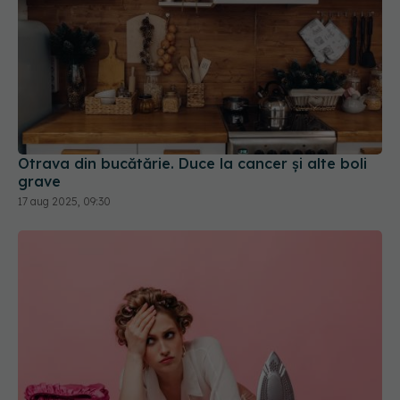
Otrava din bucătărie. Duce la cancer și alte boli
grave
17 aug 2025, 09:30
De ce să învelești talpa fierului de călcat cu folie
de aluminiu