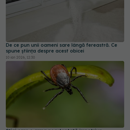
De ce pun unii oameni sare lângă fereastră. Ce
spune știința despre acest obicei
10 ian 2026, 12:30
Știai care e arma neașteptată împotriva
căpușelor?
22 iun 2026, 09:50