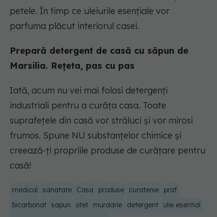
petele. În timp ce uleiurile esențiale vor
parfuma plăcut interiorul casei.
Prepară detergent de casă cu săpun de
Marsilia. Rețeta, pas cu pas
Iată, acum nu vei mai folosi detergenți
industriali pentru a curăța casa. Toate
suprafețele din casă vor străluci și vor mirosi
frumos. Spune NU substanțelor chimice și
creează-ți propriile produse de curățare pentru
casă!
medical
sanatate
Casa
produse
curatenie
praf
bicarbonat
sapun
otet
murdarie
detergent
ulei esential