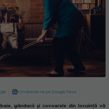
ogle
Urmărește-ne pe Google News
 baie, gândacii și covoarele din locuință vă