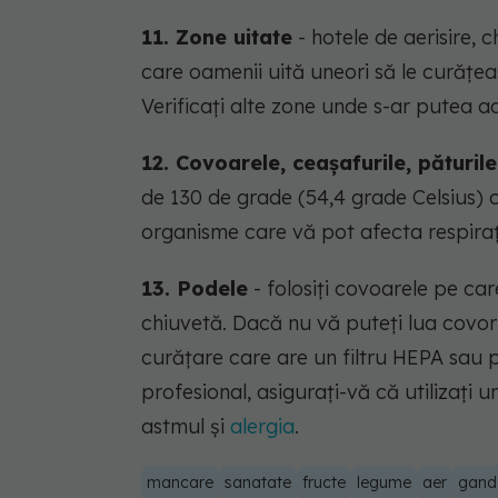
11. Zone uitate
- hotele de aerisire, 
care oamenii uită uneori să le curățeas
Verificați alte zone unde s-ar putea 
12. Covoarele, ceașafurile, păturile
de 130 de grade (54,4 grade Celsius) ca
organisme care vă pot afecta respiraț
13. Podele
- folosiți covoarele pe car
chiuvetă. Dacă nu vă puteți lua covoru
curățare care are un filtru HEPA sau pa
profesional, asigurați-vă că utilizați un
astmul și
alergia
.
mancare
sanatate
fructe
legume
aer
gand