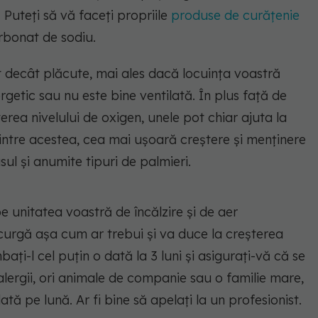
 Puteți să vă faceți propriile
produse de curățenie
rbonat de sodiu.
t decât plăcute, mai ales dacă locuința voastră
rgetic sau nu este bine ventilată. În plus față de
erea nivelului de oxigen, unele pot chiar ajuta la
Dintre acestea, cea mai ușoară creștere și menținere
ul și anumite tipuri de palmieri.
e unitatea voastră de încălzire și de aer
curgă așa cum ar trebui și va duce la creșterea
i-l cel puțin o dată la 3 luni și asigurați-vă că se
lergii, ori animale de companie sau o familie mare,
 dată pe lună. Ar fi bine să apelați la un profesionist.