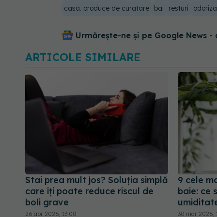
casa. produce de curatare
bai
resturi
odoriza
Urmărește-ne și pe Google News - 
ARTICOLE SIMILARE
Stai prea mult jos? Soluția simplă
9 cele m
care îți poate reduce riscul de
baie: ce s
boli grave
umiditate
26 apr 2026, 13:00
30 mar 2026, 