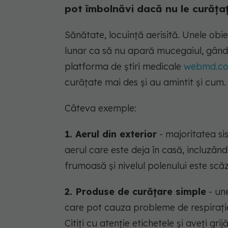
pot îmbolnăvi dacă nu le curățaț
Sănătate, locuință aerisită. Unele ob
lunar ca să nu apară mucegaiul, gândaci
platforma de știri medicale
webmd.c
curățate mai des și au amintit și cum.
Câteva exemple:
1. Aerul din exterior
- majoritatea sis
aerul care este deja în casă, incluzân
frumoasă și nivelul polenului este scăzut
2. Produse de curățare simple
- un
care pot cauza probleme de respirați
Citiți cu atenție etichetele și aveți gri