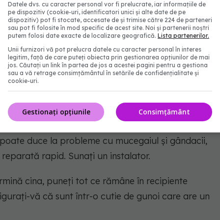
Datele dvs. cu caracter personal vor fi prelucrate, iar informațiile de
pe dispozitiv (cookie-uri, identificatori unici și alte date de pe
dispozitiv) pot fi stocate, accesate de și trimise către 224 de parteneri
sau pot fi folosite în mod specific de acest site. Noi și partenerii noștri
putem folosi date exacte de localizare geografică.
Lista partenerilor.
Unii furnizori vă pot prelucra datele cu caracter personal în interes
bleme chiar și după ce au murit. Când mor,
legitim, față de care puteți obiecta prin gestionarea opțiunilor de mai
jos. Căutați un link în partea de jos a acestei pagini pentru a gestiona
ntră în aer. La fel se poate întâmpla și cu
sau a vă retrage consimțământul în setările de confidențialitate și
cookie-uri.
, țesături și pot provoca atacuri de astm sau reacții
Gestionați opțiunile
Consimțământ
 cu chiuvete, toalete, dușuri, mașini de spălat vase
a poate duce la probleme cu mucegaiul și gândacii,
 reparată rapid. Sunați un instalator.
rmină cina, puneți tot ce rămâne în recipiente
igurați-vă că sunt într-o cutie de gunoi care are un