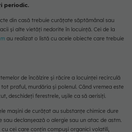
i periodic.
iecte din casă trebuie curățate săptămânal sau
i și alte vietăți nedorite în locuință. Cei de la
om
au realizat o listă cu acele obiecte care trebuie
temelor de încălzire și răcire a locuinței recirculă
d tot praful, murdăria și polenul. Când vremea este
, deschideți ferestrele, ușile ca să aerisiți.
ele mașini de curățat au substanțe chimice dure
e sau declanșează o alergie sau un atac de astm.
jă cu cei care conțin compuși organici volatili,