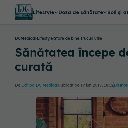
Lifestyle
Doza de sănătate
Boli și a
DCMedical
›
Lifestyle
›
Stare de bine
›
Trucuri utile
Sănătatea începe de
curată
De
Echipa DC Medical
Publicat pe 19 iun 2019, 18:12
Distribu