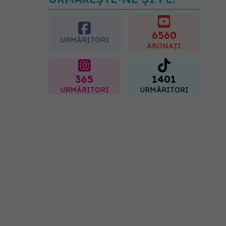
Transpirații nocturne:
semnul ignorat care poate
ascunde probleme
serioase de sănătate
6560
URMĂRITORI
08.08.2026, 20:00
ABONAȚI
365
1401
URMĂRITORI
URMĂRITORI