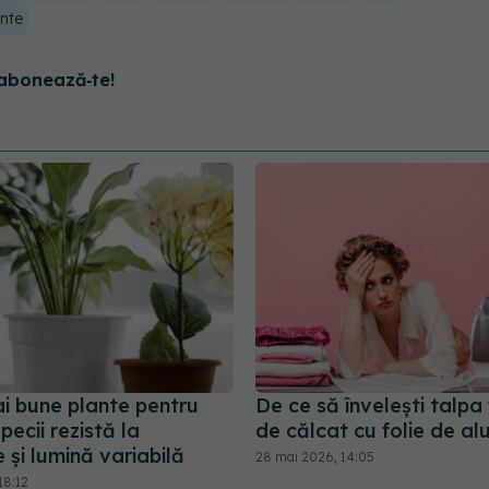
nte
abonează‑te!
ai bune plante pentru
De ce să învelești talpa 
pecii rezistă la
de călcat cu folie de al
 și lumină variabilă
28 mai 2026, 14:05
18:12