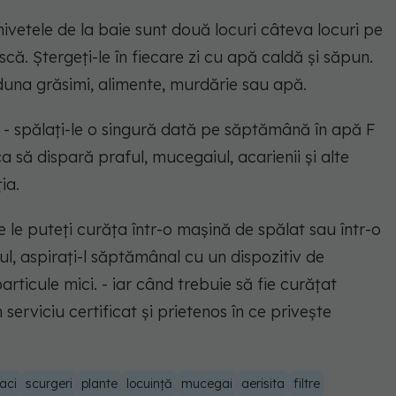
chivetele de la baie sunt două locuri câteva locuri pe
că. Ștergeți-le în fiecare zi cu apă caldă și săpun.
aduna grăsimi, alimente, murdărie sau apă.
- spălați-le o singură dată pe săptămână în apă F
 să dispară praful, mucegaiul, acarienii și alte
ia.
e le puteți curăța într-o mașină de spălat sau într-o
l, aspirați-l săptămânal cu un dispozitiv de
rticule mici. - iar când trebuie să fie curățat
 serviciu certificat și prietenos în ce privește
aci
scurgeri
plante
locuință
mucegai
aerisita
filtre