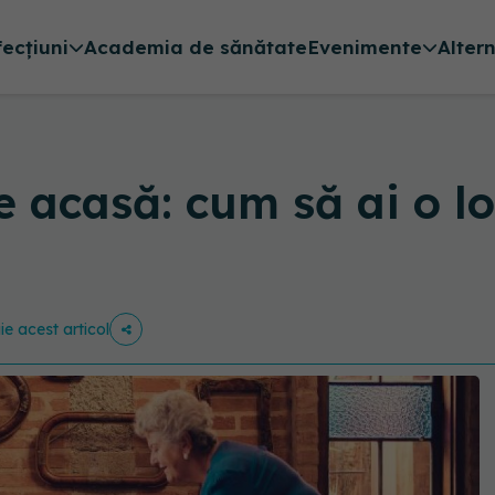
fecțiuni
Academia de sănătate
Evenimente
Alter
 acasă: cum să ai o loc
ie acest articol