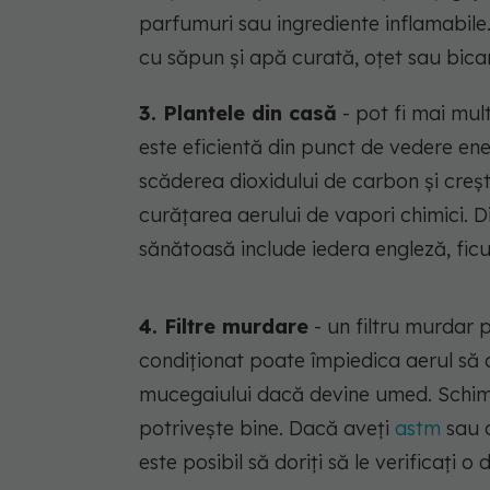
parfumuri sau ingrediente inflamabile.
cu săpun și apă curată, oțet sau bica
3. Plantele din casă
- pot fi mai mul
este eficientă din punct de vedere ene
scăderea dioxidului de carbon și creșt
curățarea aerului de vapori chimici. 
sănătoasă include iedera engleză, ficus
4. Filtre murdare
- un filtru murdar p
condiționat poate împiedica aerul să 
mucegaiului dacă devine umed. Schimbaț
potrivește bine. Dacă aveți
astm
sau a
este posibil să doriți să le verificați o