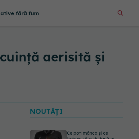
native fără fum
uință aerisită și
NOUTĂȚI
Ce poți mânca și ce
trebuie să eviți dacă ai