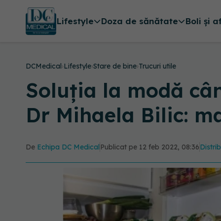
Lifestyle
Doza de sănătate
Boli și a
DCMedical
›
Lifestyle
›
Stare de bine
›
Trucuri utile
Soluția la modă câ
Dr Mihaela Bilic: m
De
Echipa DC Medical
Publicat pe 12 feb 2022, 08:36
Distri