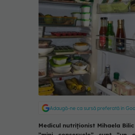
Adaugă-ne ca sursă preferată în Go
Medicul nutriționist Mihaela Bilic
”mini conservele” sunt ”un