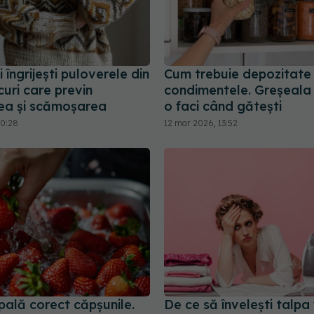
i îngrijești puloverele din
Cum trebuie depozitate
curi care previn
condimentele. Greșeala
ea și scămoșarea
o faci când gătești
20:28
12 mar 2026, 13:52
pală corect căpșunile.
De ce să învelești talpa 