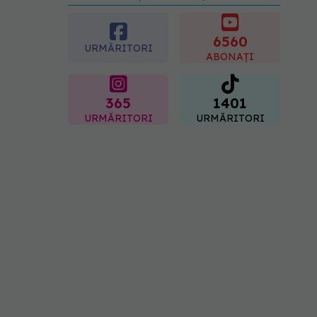
preferată despre vârsta
pe care o ai. Care este
"codul cromatic" al
6560
URMĂRITORI
generațiilor
ABONAȚI
07.08.2026, 21:29
365
1401
URMĂRITORI
URMĂRITORI