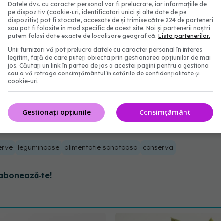
recomand să includeți acest “accesoriu” în poșeta
Datele dvs. cu caracter personal vor fi prelucrate, iar informațiile de
pe dispozitiv (cookie-uri, identificatori unici și alte date de pe
au la restaurant, aveți la îndemână o completare
dispozitiv) pot fi stocate, accesate de și trimise către 224 de parteneri
sau pot fi folosite în mod specific de acest site. Noi și partenerii noștri
ar. Nu se știe niciodată cum rămâi blocat în lift sau
putem folosi date exacte de localizare geografică.
Lista partenerilor.
praviețuire e întotdeauna cu voi. Iar la nevoie o
Unii furnizori vă pot prelucra datele cu caracter personal în interes
legitim, față de care puteți obiecta prin gestionarea opțiunilor de mai
ve poate deveni chiar și o armă de apărare… că tot
jos. Căutați un link în partea de jos a acestei pagini pentru a gestiona
sau a vă retrage consimțământul în setările de confidențialitate și
și bine hrănite!”.
cookie-uri.
Gestionați opțiunile
Consimțământ
erve
leguminoase
alimentatie sanatoasa
conserva
abonează‑te!