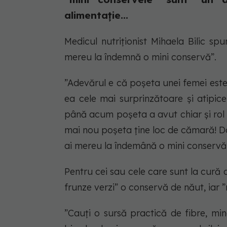
alimentație...
Medicul nutriționist Mihaela Bilic spu
mereu la îndemnă o mini conservă”.
”Adevărul e că poșeta unei femei este 
ea cele mai surprinzătoare și atipic
până acum poșeta a avut chiar și rol d
mai nou poșeta ține loc de cămară! Da,
ai mereu la îndemână o mini conservă”
Pentru cei sau cele care sunt la cură 
frunze verzi” o conservă de năut, iar ”
”Cauți o sursă practică de fibre, min