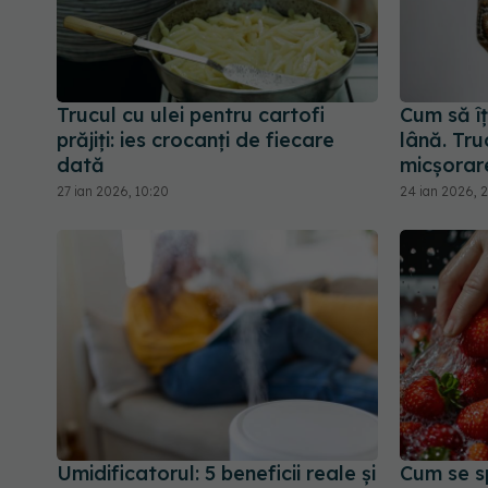
Trucul cu ulei pentru cartofi
Cum să îț
prăjiți: ies crocanți de fiecare
lână. Tru
dată
micșorar
27 ian 2026, 10:20
24 ian 2026, 
Umidificatorul: 5 beneficii reale și
Cum se s