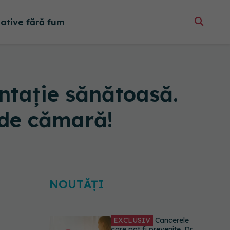
native fără fum
ntație sănătoasă.
 de cămară!
NOUTĂȚI
EXCLUSIV
Cancerele
care pot fi prevenite. Dr.