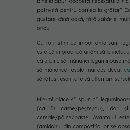
bine la aburi acoperă necesarul zilnic. 
potrivită pentru carnea la grătar? C
gustare sănătoasă, fără zahăr și mul
oricui.
Cu toții știm ce importante sunt leg
este că în practică uităm să le includem
că e bine să mănânci leguminoase măc
să mănânce fasole mai des decât
ca
sănătoși, esențial e să alternam surse
Mie-mi place să spun că leguminoasel
(ca în carne/pește/ou), dar și
cereale/pâine/paste. Avantajul est
(amidonul din compoziția lor se abso