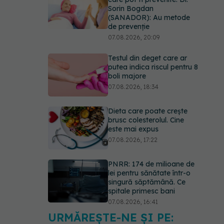
Sorin Bogdan
(SANADOR): Au metode
de prevenție
07.08.2026, 20:09
Testul din deget care ar
putea indica riscul pentru 8
boli majore
07.08.2026, 18:34
Dieta care poate crește
brusc colesterolul. Cine
este mai expus
07.08.2026, 17:22
PNRR: 174 de milioane de
lei pentru sănătate într-o
singură săptămână. Ce
spitale primesc bani
07.08.2026, 16:41
URMĂREȘTE-NE ȘI PE:
Ce spune culoarea ta