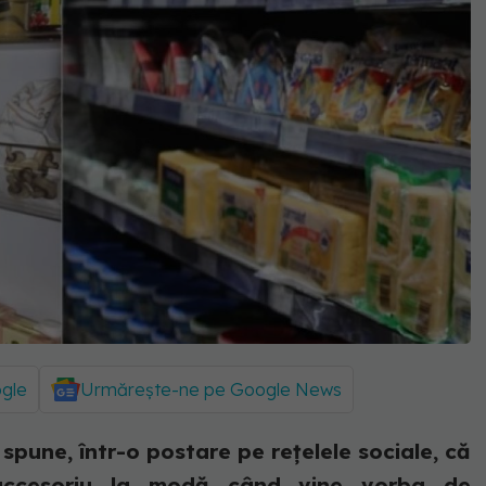
ogle
Urmărește-ne pe Google News
 spune, într-o postare pe rețelele sociale, că
 accesoriu la modă când vine vorba de