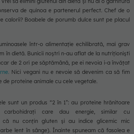
Vrei să elimini glutenul din dietă și nu ai o garnitură
onserva de quinoa e partenerul perfect. Chef de o
te calorii? Boabele de porumb dulce sunt pe placul
uminoasele într-o alimentație echilibrată, mai grav
 în dietă. Bunicii noștri n-au aflat de la nutriționiști
ar de 2 ori pe săptămână, pe ei nevoia i-a învățat
rne.
Nici vegani nu e nevoie să devenim ca să fim
le de proteine animale cu cele vegetale.
e sunt un produs “2 în 1”: au proteine hrănitoare
 carbohidrați care dau energie, similar cu
e că nu conțin gluten și au indice glicemic mic
arbe lent în sânge). Înainte spuneam că fasolea e