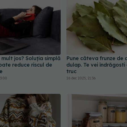
 mult jos? Soluția simplă
Pune câteva frunze de d
poate reduce riscul de
dulap. Te vei îndrăgosti
e
truc
13:00
26 dec 2025, 21:36