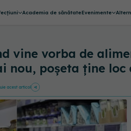
fecțiuni
Academia de sănătate
Evenimente
Alter
nd vine vorba de alime
ai nou, poșeta ține loc
buie acest articol