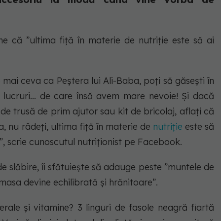
ne că ”ultima fiță în materie de nutriție este să ai
mai ceva ca Peștera lui Ali-Baba, poți să găsești în
e lucruri… de care însă avem mare nevoie! Și dacă
e trusă de prim ajutor sau kit de bricolaj, aflați că
 nu râdeți, ultima fiță în materie de
nutriție
este să
, scrie cunoscutul nutriționist pe Facebook.
de slăbire, îi sfătuiește să adauge peste ”muntele de
masa devine echilibrată și hrănitoare”.
erale și vitamine? 3 linguri de fasole neagră fiartă