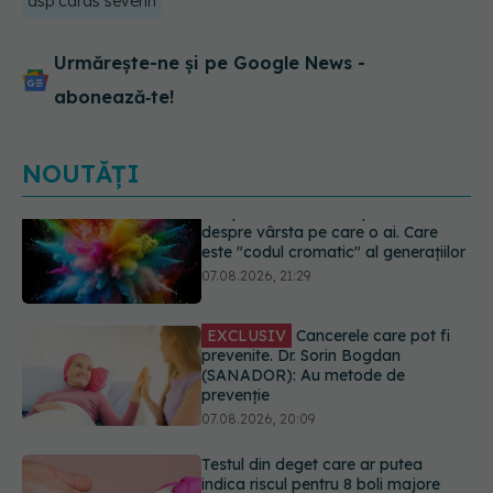
dsp caras severin
Urmărește-ne și pe Google News -
abonează‑te!
NOUTĂȚI
EXCLUSIV
Cancerele care pot fi
prevenite. Dr. Sorin Bogdan
(SANADOR): Au metode de
prevenție
07.08.2026, 20:09
Testul din deget care ar putea
indica riscul pentru 8 boli majore
07.08.2026, 18:34