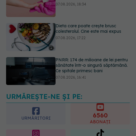
Dieta care poate crește brusc
colesterolul. Cine este mai expus
07.08.2026, 17:22
PNRR: 174 de milioane de lei pentru
sănătate într-o singură săptămână.
Ce spitale primesc bani
07.08.2026, 16:41
Ce spune culoarea ta preferată
despre vârsta pe care o ai. Care
este "codul cromatic" al generațiilor
07.08.2026, 21:29
URMĂREȘTE-NE ȘI PE:
6560
URMĂRITORI
ABONAȚI