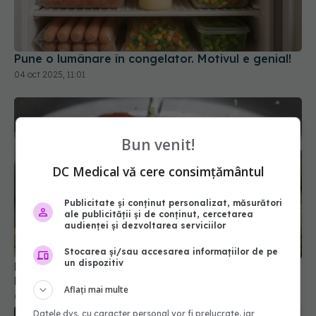
Pune o lumânare în congelator. Motivul e genial!
04 oct 2025, 11:01
Bun venit!
DC Medical vă cere consimțământul
Publicitate și conținut personalizat, măsurători
ale publicității și de conținut, cercetarea
audienței și dezvoltarea serviciilor
Stocarea și/sau accesarea informațiilor de pe
un dispozitiv
De ce să pui fructele și legumele în apă cu
bicarbonat înainte să le mănânci
Aflați mai multe
07 feb 2026, 18:25
Datele dvs. cu caracter personal vor fi prelucrate, iar