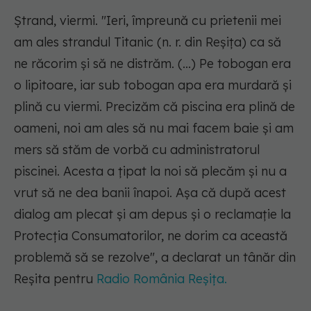
Ștrand, viermi.
"Ieri, împreună cu prietenii mei
am ales strandul Titanic (n. r. din Reșița) ca să
ne răcorim şi să ne distrăm. (...) Pe tobogan era
o lipitoare, iar sub tobogan apa era murdară şi
plină cu viermi. Precizăm că piscina era plină de
oameni, noi am ales să nu mai facem baie şi am
mers să stăm de vorbă cu administratorul
piscinei. Acesta a ţipat la noi să plecăm şi nu a
vrut să ne dea banii înapoi. Aşa că după acest
dialog am plecat şi am depus şi o reclamaţie la
Protecţia Consumatorilor, ne dorim ca această
problemă să se rezolve"
, a declarat un tânăr din
Reșita pentru
Radio România Reșița.