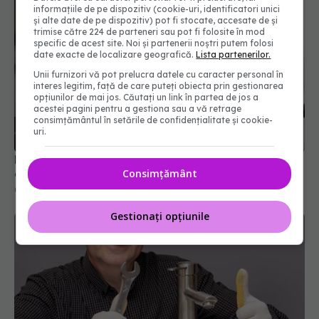
informațiile de pe dispozitiv (cookie-uri, identificatori unici
și alte date de pe dispozitiv) pot fi stocate, accesate de și
trimise către 224 de parteneri sau pot fi folosite în mod
specific de acest site. Noi și partenerii noștri putem folosi
date exacte de localizare geografică.
Lista partenerilor.
Unii furnizori vă pot prelucra datele cu caracter personal în
interes legitim, față de care puteți obiecta prin gestionarea
opțiunilor de mai jos. Căutați un link în partea de jos a
acestei pagini pentru a gestiona sau a vă retrage
consimțământul în setările de confidențialitate și cookie-
uri.
Momentul în care adaugi uleiul în tigaie este una
Consimțământ
dintre cele mai frecvente dileme din bucătărie.
05 mar 2026, 18:06
Gestionați opțiunile