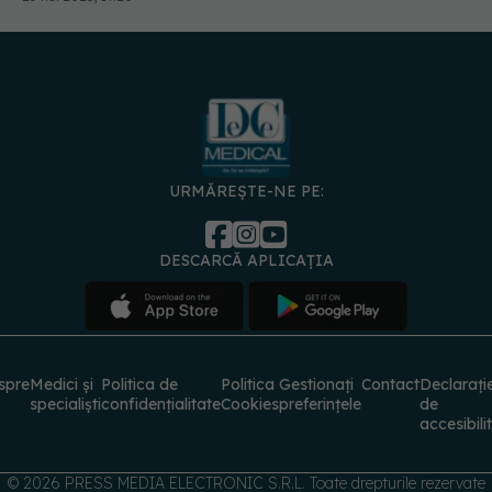
URMĂREȘTE-NE PE:
DESCARCĂ APLICAȚIA
spre
Medici și
Politica de
Politica
Gestionați
Contact
Declarați
specialiști
confidențialitate
Cookies
preferințele
de
accesibili
© 2026 PRESS MEDIA ELECTRONIC S.R.L. Toate drepturile rezervate