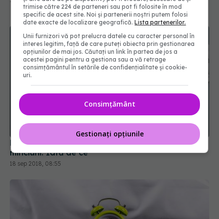
trimise către 224 de parteneri sau pot fi folosite în mod
specific de acest site. Noi și partenerii noștri putem folosi
date exacte de localizare geografică.
Lista partenerilor.
Unii furnizori vă pot prelucra datele cu caracter personal în
interes legitim, față de care puteți obiecta prin gestionarea
opțiunilor de mai jos. Căutați un link în partea de jos a
acestei pagini pentru a gestiona sau a vă retrage
consimțământul în setările de confidențialitate și cookie-
uri.
Consimțământ
Gestionați opțiunile
Recomandări: La doctor nu trebuie să spui
minciuni. Iată de ce
18 sep 2018, 08:55