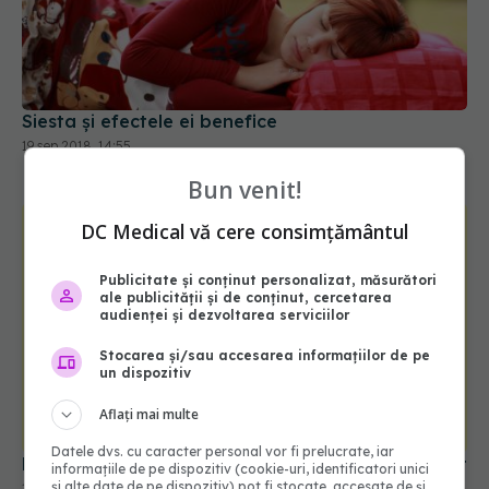
Siesta și efectele ei benefice
19 sep 2018, 14:55
Bun venit!
DC Medical vă cere consimțământul
Publicitate și conținut personalizat, măsurători
ale publicității și de conținut, cercetarea
audienței și dezvoltarea serviciilor
Stocarea și/sau accesarea informațiilor de pe
un dispozitiv
Aflați mai multe
Datele dvs. cu caracter personal vor fi prelucrate, iar
Psiholog: Cum te abții de la ţipat, urlat sau strigat
informațiile de pe dispozitiv (cookie-uri, identificatori unici
și alte date de pe dispozitiv) pot fi stocate, accesate de și
19 sep 2018, 10:34