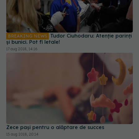
Tudor Ciuhodaru: Atenţie parinți
BREAKING NEWS
și bunici. Pot fi letale!
17 aug 2018, 14:16
Zece pași pentru o alăptare de succes
15 aug 2018, 20:14