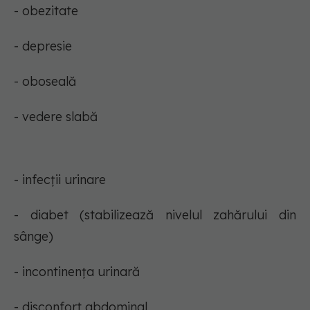
- obezitate
- depresie
- oboseală
- vedere slabă
- infecții urinare
- diabet (stabilizează nivelul zahărului din
sânge)
- incontinența urinară
- disconfort abdominal