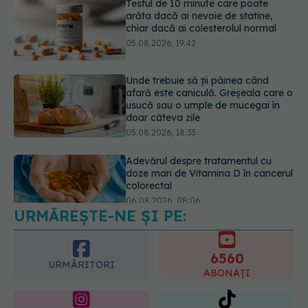
Testul de 10 minute care poate
arăta dacă ai nevoie de statine,
chiar dacă ai colesterolul normal
05.08.2026, 19:42
Unde trebuie să ții pâinea când
afară este caniculă. Greșeala care o
usucă sau o umple de mucegai în
doar câteva zile
05.08.2026, 18:33
Adevărul despre tratamentul cu
doze mari de Vitamina D în cancerul
colorectal
06.08.2026, 08:06
URMĂREȘTE-NE ȘI PE:
6560
URMĂRITORI
ABONAȚI