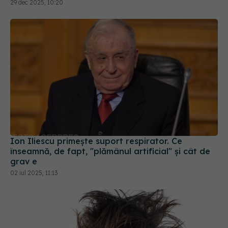
29 dec 2025, 10:20
Ion Iliescu primește suport respirator. Ce
înseamnă, de fapt, "plămânul artificial" și cât de
grav e
02 iul 2025, 11:13