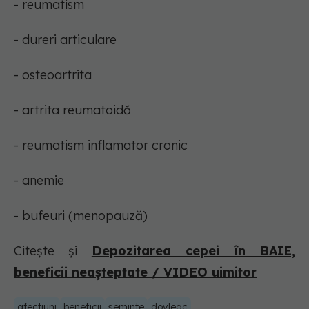
- reumatism
- dureri articulare
- osteoartrita
- artrita reumatoidă
- reumatism inflamator cronic
- anemie
- bufeuri (menopauză)
Citește și
Depozitarea cepei în BAIE,
beneficii neașteptate / VIDEO uimitor
afectiuni
beneficii
seminte
dovleac