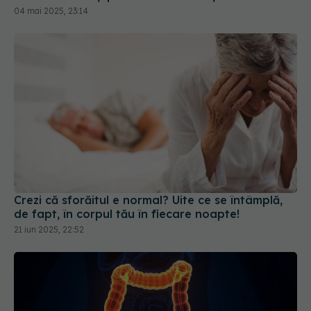
04 mai 2025, 23:14
Crezi că sforăitul e normal? Uite ce se întâmplă,
de fapt, în corpul tău în fiecare noapte!
21 iun 2025, 22:52