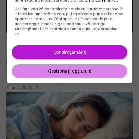
date exacte de localizare geografică.
Lista partenerilor.
Unii furnizori vă pot prelucra datele cu caracter personal în
interes legitim, față de care puteți obiecta prin gestionarea
opțiunilor de mai jos. Căutați un link în partea de jos a
acestei pagini pentru a gestiona sau a vă retrage
consimțământul în setările de confidențialitate și cookie-
uri.
O femeie are o grupă de sânge unică în lume. Ce
s-a găsit în ADN-ul ei i-a șocat
30 iun 2025, 12:32
Consimțământ
Gestionați opțiunile
Ești mereu obosit? Nu e lene! Ai putea avea
ME/CFS, o boală despre care nimeni nu vorbește
21 iun 2025, 09:43