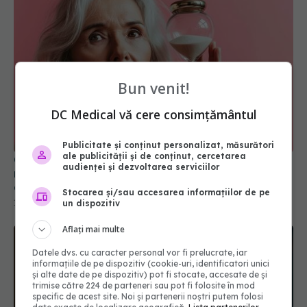
Bun venit!
DC Medical vă cere consimțământul
Publicitate și conținut personalizat, măsurători
ale publicității și de conținut, cercetarea
Ce nu a spus nimeni despre menopauză: nu ești
audienței și dezvoltarea serviciilor
nebună, ești la perimenopauză. Ce se întâmplă în
creierul tău
Stocarea și/sau accesarea informațiilor de pe
19 mai 2025, 10:54
un dispozitiv
Aflați mai multe
Datele dvs. cu caracter personal vor fi prelucrate, iar
informațiile de pe dispozitiv (cookie-uri, identificatori unici
și alte date de pe dispozitiv) pot fi stocate, accesate de și
trimise către 224 de parteneri sau pot fi folosite în mod
specific de acest site. Noi și partenerii noștri putem folosi