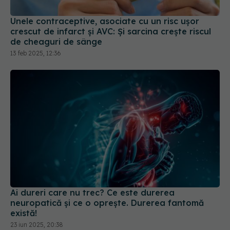
Unele contraceptive, asociate cu un risc uşor
crescut de infarct și AVC: Și sarcina creşte riscul
de cheaguri de sânge
13 feb 2025, 12:36
Ai dureri care nu trec? Ce este durerea
neuropatică și ce o oprește. Durerea fantomă
există!
23 iun 2025, 20:38