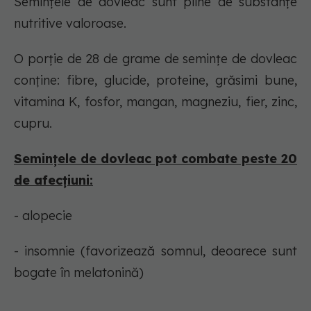
Semințele de dovleac sunt pline de substanțe
nutritive valoroase.
O porție de 28 de grame de semințe de dovleac
conține: fibre, glucide, proteine, grăsimi bune,
vitamina K, fosfor, mangan, magneziu, fier, zinc,
cupru.
Semințele de dovleac pot combate peste 20
de afecțiuni:
- alopecie
- insomnie (favorizează somnul, deoarece sunt
bogate în melatonină)