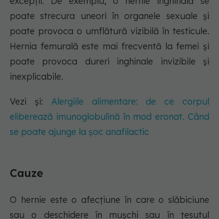
excepții. De exemplu, o hernie inghinală se
poate strecura uneori în organele sexuale și
poate provoca o umflătură vizibilă în testicule.
Hernia femurală este mai frecventă la femei și
poate provoca dureri inghinale invizibile și
inexplicabile.
Vezi și:
Alergiile alimentare: de ce corpul
eliberează imunoglobulină în mod eronat. Când
se poate ajunge la șoc anafilactic
Cauze
O hernie este o afecțiune în care o slăbiciune
sau o deschidere în mușchi sau în țesutul