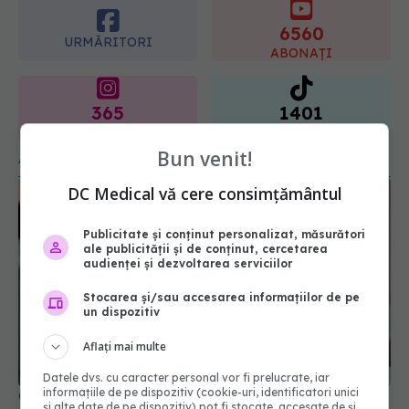
ABONAȚI
365
1401
URMĂRITORI
URMĂRITORI
ARTICOLE SIMILARE
Bun venit!
DC Medical vă cere consimțământul
Publicitate și conținut personalizat, măsurători
ale publicității și de conținut, cercetarea
audienței și dezvoltarea serviciilor
Stocarea și/sau accesarea informațiilor de pe
un dispozitiv
Aflați mai multe
O asistentă la domiciliu timp de opt zile după
naștere? De ce este sistemul olandez invidiat de
Datele dvs. cu caracter personal vor fi prelucrate, iar
întreaga lume
informațiile de pe dispozitiv (cookie-uri, identificatori unici
și alte date de pe dispozitiv) pot fi stocate, accesate de și
23 iul 2026, 13:01