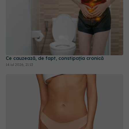
Ce cauzează, de fapt, constipația cronică
14 iul 2026, 21:13
Cât de curat este buricul tău? Știai că se pot