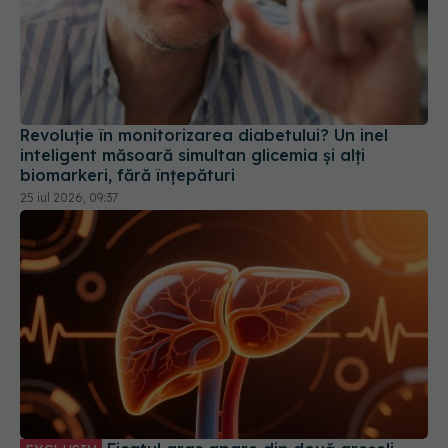
Revoluție în monitorizarea diabetului? Un inel
inteligent măsoară simultan glicemia și alți
biomarkeri, fără înțepături
25 iul 2026, 09:37
Ficatul gras apare din două greșeli
EXCLUSIV
frecvente. Medicul explică obiceiurile care
afectează ficatul