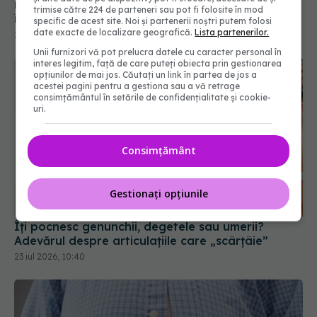
trimise către 224 de parteneri sau pot fi folosite în mod
specific de acest site. Noi și partenerii noștri putem folosi
date exacte de localizare geografică.
Lista partenerilor.
Unii furnizori vă pot prelucra datele cu caracter personal în
interes legitim, față de care puteți obiecta prin gestionarea
opțiunilor de mai jos. Căutați un link în partea de jos a
acestei pagini pentru a gestiona sau a vă retrage
consimțământul în setările de confidențialitate și cookie-
uri.
Consimțământ
Îți pocnesc genunchii, degetele sau umerii?
Gestionați opțiunile
Adevărul despre articulațiile care „scârțâie”
23 iul 2026, 10:40