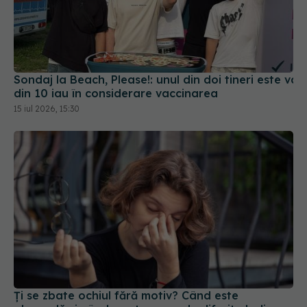
Sondaj la Beach, Please!: unul din doi tineri este vac
din 10 iau în considerare vaccinarea
15 iul 2026, 15:30
Ți se zbate ochiul fără motiv? Când este
oboseală și când poate ascunde diferite boli
24 iul 2026, 12:42