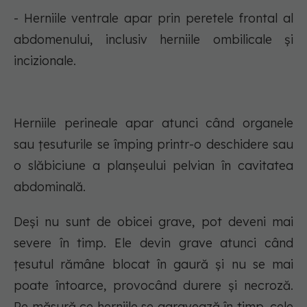
- Herniile ventrale apar prin peretele frontal al
abdomenului, inclusiv herniile ombilicale și
incizionale.
Herniile perineale apar atunci când organele
sau țesuturile se împing printr-o deschidere sau
o slăbiciune a planșeului pelvian în cavitatea
abdominală.
Deși nu sunt de obicei grave, pot deveni mai
severe în timp. Ele devin grave atunci când
țesutul rămâne blocat în gaură și nu se mai
poate întoarce, provocând durere și necroză.
Pe măsură ce herniile se agravează în timp, cele