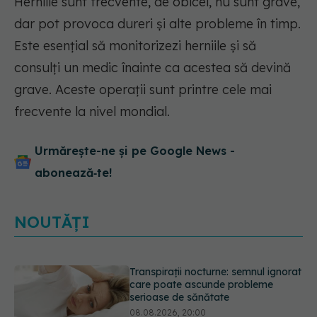
Herniile sunt frecvente, de obicei, nu sunt grave,
dar pot provoca dureri și alte probleme în timp.
Este esențial să monitorizezi herniile și să
consulți un medic înainte ca acestea să devină
grave. Aceste operații sunt printre cele mai
frecvente la nivel mondial.
Urmărește-ne și pe Google News -
abonează‑te!
NOUTĂȚI
Ce poți mânca și ce trebuie să eviți
dacă ai gastrită: exemplu de meniu
care reduce inflamația stomacului
08.08.2026, 19:00