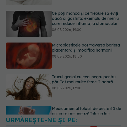
Microplasticele pot traversa bariera
placentară și modifica hormonii
08.08.2026, 18:00
Trucul genial cu ceai negru pentru
păr. Tot mai multe femei îl adoră
08.08.2026, 17:00
Medicamentul folosit de peste 60 de
ani care acționează într-un loc
neașteptat
08.08.2026, 16:00
URMĂREȘTE-NE ȘI PE:
Transpirații nocturne: semnul ignorat
care poate ascunde probleme
serioase de sănătate
6560
08.08.2026, 20:00
URMĂRITORI