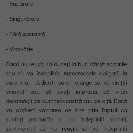
- Supărare
- Singurătate
- Fără speranță
- Vinovăție
Dacă nu reușiți să duceți la bun sfârșit sarcinile
sau să vă îndepliniți numeroasele obligații la
care v-ați dedicat, puteți ajunge să vă simțiți
vinovat sau să aveți impresia că v-ați
dezamăgit pe dumneavoastră sau pe alții. Dacă
vă obțineți valoarea de sine prin faptul că
sunteți productiv și că îndepliniți sarcini,
sentimentul că nu reușiți să vă îndepliniți