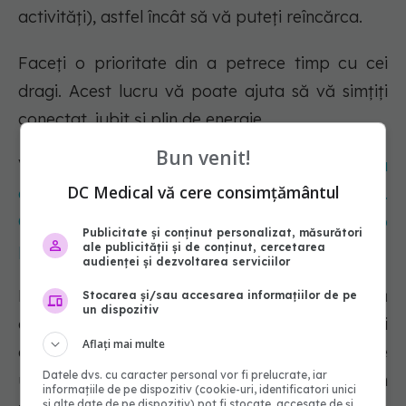
activități), astfel încât să vă puteți reîncărca.
Faceți o prioritate din a petrece timp cu cei
dragi. Acest lucru vă poate ajuta să vă simțiți
conectat, iubit și plin de energie.
Bun venit!
Vezi și:
Izolarea socială, asociată cu
DC Medical vă cere consimțământul
extenuarea. Este similară cu lipsa de hrană.
Cercetător: Vedem acest efect chiar și după o
Publicitate și conținut personalizat, măsurători
perioadă scurtă de izolare
ale publicității și de conținut, cercetarea
audienței și dezvoltarea serviciilor
Luați-vă mici momente în fiecare zi pentru a vă
Stocarea și/sau accesarea informațiilor de pe
un dispozitiv
aprecia. Acest lucru poate include să vă oferiți
Aflați mai multe
afirmații pozitive sau să scrieți în jurnal despre
Datele dvs. cu caracter personal vor fi prelucrate, iar
un lucru pentru care sunteți recunoscător în
informațiile de pe dispozitiv (cookie-uri, identificatori unici
și alte date de pe dispozitiv) pot fi stocate, accesate de și