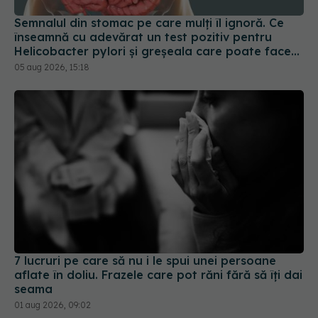
tratamentul mult mai dificil
05 aug 2026, 15:18
7 lucruri pe care să nu i le spui unei persoane
aflate în doliu. Frazele care pot răni fără să îți dai
seama
01 aug 2026, 09:02