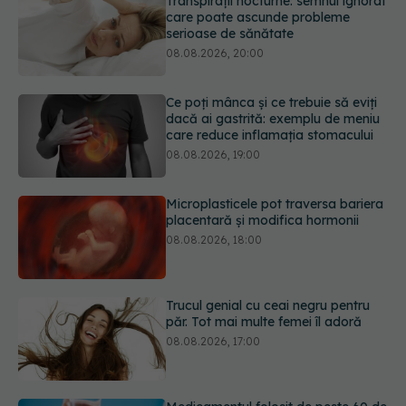
Ce poți mânca și ce trebuie să eviți
dacă ai gastrită: exemplu de meniu
care reduce inflamația stomacului
08.08.2026, 19:00
Microplasticele pot traversa bariera
placentară și modifica hormonii
08.08.2026, 18:00
Trucul genial cu ceai negru pentru
păr. Tot mai multe femei îl adoră
08.08.2026, 17:00
Medicamentul folosit de peste 60 de
ani care acționează într-un loc
neașteptat
08.08.2026, 16:00
URMĂREȘTE-NE ȘI PE: