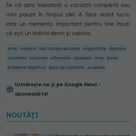
fie că asta înseamnă o vacanță completă sau
mini pauze în timpul zilei. A face acest lucru
este un memento important pentru tine însuți
că ești un individ demn și valoros.
stres
medical
boli cardiovasculare
singuratate
depresie
anxietate
insomnie
inflamatie
oboseala
timp
dureri
probleme digestive
doza de sanatate
ocupatie
Urmărește-ne și pe Google News -
abonează‑te!
NOUTĂȚI