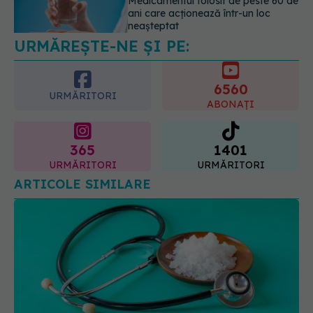
Transpirații nocturne: semnul ignorat
care poate ascunde probleme
serioase de sănătate
6560
08.08.2026, 20:00
URMĂRITORI
ABONAȚI
365
1401
URMĂRITORI
URMĂRITORI
ARTICOLE SIMILARE