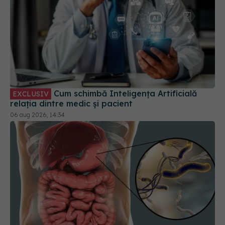
Cum schimbă Inteligența Artificială
EXCLUSIV
relația dintre medic și pacient
06 aug 2026, 14:34
Semnalul din stomac pe care mulți îl ignoră. Ce
înseamnă cu adevărat un test pozitiv pentru
Helicobacter pylori și greșeala care poate face