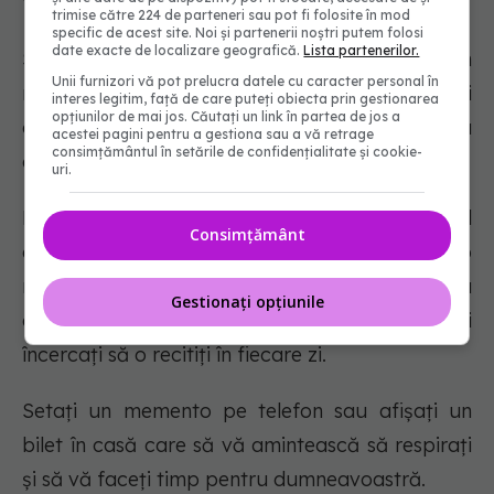
fiecare zi.
trimise către 224 de parteneri sau pot fi folosite în mod
specific de acest site. Noi și partenerii noștri putem folosi
date exacte de localizare geografică.
Lista partenerilor.
Stabiliți limite cu ceilalți și amintiți-vă că este în
Unii furnizori vă pot prelucra datele cu caracter personal în
regulă să spuneți "nu". Sacrificarea bunăstării
interes legitim, față de care puteți obiecta prin gestionarea
opțiunilor de mai jos. Căutați un link în partea de jos a
dvs. pentru a vă suprasolicita poate avea
acestei pagini pentru a gestiona sau a vă retrage
consimțământul în setările de confidențialitate și cookie-
consecințe grave pe termen lung.
uri.
Reamintiți-vă că stima de sine nu vine din faptul
Consimțământ
că sunteți productiv sau ocupat. Inventați o
mantră care să exprime ce înseamnă pentru
Gestionați opțiunile
dvs. valoarea de sine sau de ce vă iubiți și
încercați să o recitiți în fiecare zi.
Setați un memento pe telefon sau afișați un
bilet în casă care să vă amintească să respirați
și să vă faceți timp pentru dumneavoastră.