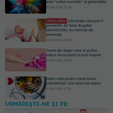
prevenite. Dr. Sorin Bogdan
(SANADOR): Au metode de
prevenție
07.08.2026, 20:09
Testul din deget care ar putea
indica riscul pentru 8 boli majore
07.08.2026, 18:34
Dieta care poate crește brusc
colesterolul. Cine este mai expus
07.08.2026, 17:22
Ceaiul care ajută organismul să
lupte cu inflamația. Poate regla
glicemia și colesterolul
08.08.2026, 09:00
URMĂREȘTE-NE ȘI PE: