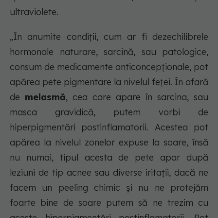
ultraviolete.
„În anumite condiții, cum ar fi dezechilibrele
hormonale naturare, sarcină, sau patologice,
consum de medicamente anticoncepționale, pot
apărea pete pigmentare la nivelul feței. În afară
de
melasmă
, cea care apare în sarcina, sau
masca gravidică, putem vorbi de
hiperpigmentări postinflamatorii. Acestea pot
apărea la nivelul zonelor expuse la soare, însă
nu numai, tipul acesta de pete apar după
leziuni de tip acnee sau diverse iritații, dacă ne
facem un peeling chimic și nu ne protejăm
foarte bine de soare putem să ne trezim cu
aceste hiperpigmentări postinflamatorii. Pot