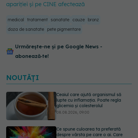
apariției și pe CINE afectează
medical
tratament
sanatate
cauze
bronz
doza de sanatate
pete pigmentare
Urmărește-ne și pe Google News -
abonează‑te!
NOUTĂȚI
Ce spune culoarea ta preferată
despre vârsta pe care o ai. Care
este "codul cromatic" al generațiilor
07.08.2026, 21:29
EXCLUSIV
Cancerele care pot fi