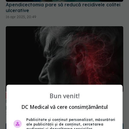
Apendicectomia pare să reducă recidivele colitei
ulcerative
16 apr 2025, 20:49
Bun venit!
Primul semn că urmează să faci AVC.
EXCLUSIV
Mulți îl ignoră. Dr. Cristian Pandrea: E semnul
DC Medical vă cere consimțământul
premonitoriu
15 ian 2025, 08:33
Publicitate și conținut personalizat, măsurători
ale publicității și de conținut, cercetarea
audienței și dezvoltarea serviciilor