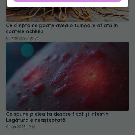
Ce simptome poate avea o tumoare aflată în
spatele ochiului
05 mai 2026, 18:23
Ce spune pielea ta despre ficat și intestin.
Legătura e neașteptată
01 iun 2025, 19:16