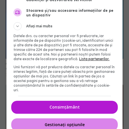
Stocarea și/sau accesarea informațiilor de pe
un dispozitiv
Aflați mai multe
Datele dvs. cu caracter personal vor fi prelucrate, iar
informațiile de pe dispozitiv (cookie-uri, identificatori unici
și alte date de pe dispozitiv) pot fi stocate, accesate de și
trimise către 224 de parteneri sau pot fi folosite în mod
specific de acest site. Noi și partenerii noștri putem folosi
date exacte de localizare geografică.
Lista partenerilor.
Auzul slab poate să "crească riscul de insuficienţă
Unii furnizori vă pot prelucra datele cu caracter personal în
cardiacă"
interes legitim, față de care puteți obiecta prin gestionarea
10 apr 2025, 11:42
opțiunilor de mai jos. Căutați un link în partea de jos a
acestei pagini pentru a gestiona sau a vă retrage
consimțământul în setările de confidențialitate și cookie-
uri.
Consimțământ
Gestionați opțiunile