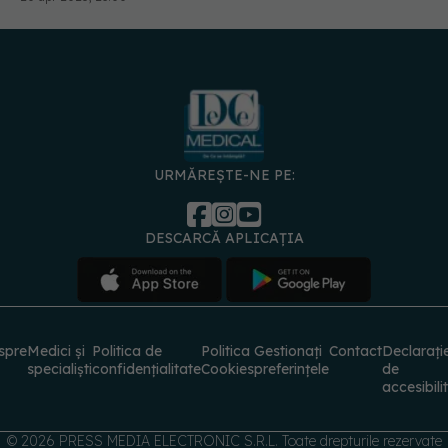
URMĂREȘTE-NE PE:
DESCARCĂ APLICAȚIA
spre
Medici și
Politica de
Politica
Gestionați
Contact
Declarați
specialiști
confidențialitate
Cookies
preferințele
de
accesibili
© 2026 PRESS MEDIA ELECTRONIC S.R.L. Toate drepturile rezervate