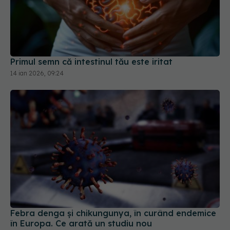
Primul semn că intestinul tău este iritat
14 ian 2026, 09:24
Febra denga şi chikungunya, în curând endemice
în Europa. Ce arată un studiu nou