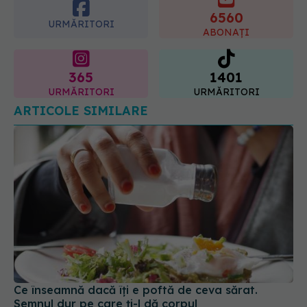
6560
URMĂRITORI
ABONAȚI
365
1401
URMĂRITORI
URMĂRITORI
ARTICOLE SIMILARE
Ce înseamnă dacă îți e poftă de ceva sărat.
Semnul dur pe care ți-l dă corpul