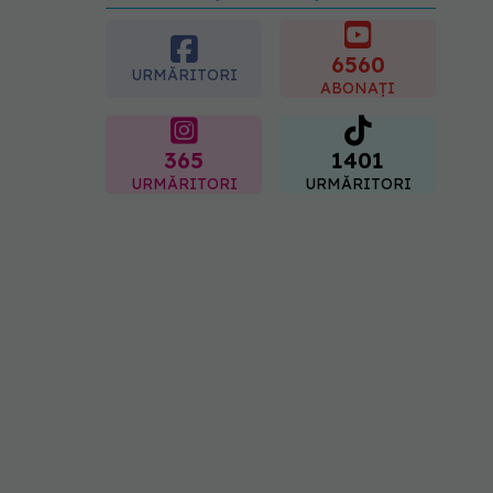
diagnosticul care i-a
schimbat viața: Am cancer
la sân. Am intrat în
6560
URMĂRITORI
metastază
ABONAȚI
07.08.2026, 12:39
365
1401
URMĂRITORI
URMĂRITORI