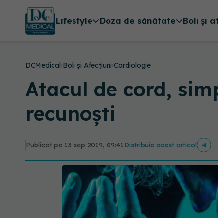
Lifestyle
Doza de sănătate
Boli și a
DCMedical
›
Boli și Afecțiuni
›
Cardiologie
Atacul de cord, sim
recunoști
Publicat pe 13 sep 2019, 09:41
Distribuie acest articol