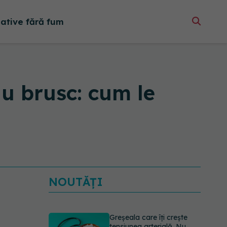
native fără fum
au brusc: cum le
NOUTĂȚI
Greșeala care îți crește
tensiunea arterială. Nu