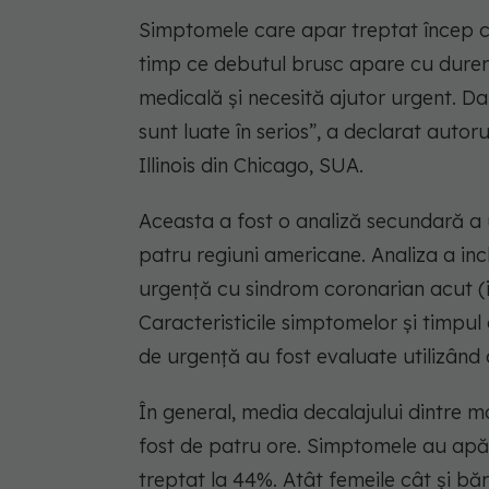
Simptomele care apar treptat încep cu
timp ce debutul brusc apare cu dureri
medicală și necesită ajutor urgent. D
sunt luate în serios”, a declarat autoru
Illinois din Chicago, SUA.
Aceasta a fost o analiză secundară a un
patru regiuni americane. Analiza a inc
urgență cu sindrom coronarian acut (in
Caracteristicile simptomelor și timpul
de urgență au fost evaluate utilizând 
În general, media decalajului dintre m
fost de patru ore. Simptomele au apăr
treptat la 44%. Atât femeile cât și bă