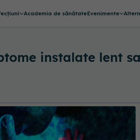
fecțiuni
Academia de sănătate
Evenimente
Alter
ptome instalate lent s