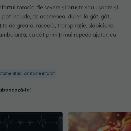
fortul toracic, fie severe și bruște sau ușoare și
 pot include, de asemenea, dureri la gât, gât,
țite de greață, răceală, transpirație, slăbiciune,
o ambulanță; cu cât primiți mai repede ajutor, cu
ptome atac
simtome infarct
abonează‑te!