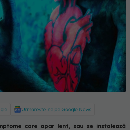
ogle
Urmărește-ne pe Google News
mptome care apar lent, sau se instalează