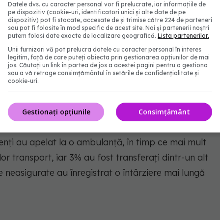
Datele dvs. cu caracter personal vor fi prelucrate, iar informațiile de
pe dispozitiv (cookie-uri, identificatori unici și alte date de pe
dispozitiv) pot fi stocate, accesate de și trimise către 224 de parteneri
rebuie ignorate
sau pot fi folosite în mod specific de acest site. Noi și partenerii noștri
putem folosi date exacte de localizare geografică.
Lista partenerilor.
Unii furnizori vă pot prelucra datele cu caracter personal în interes
sau cu factori de risc multipli, cum ar fi
legitim, față de care puteți obiecta prin gestionarea opțiunilor de mai
jos. Căutați un link în partea de jos a acestei pagini pentru a gestiona
terolul ridicat sau istoricul familial al bolilor de
sau a vă retrage consimțământul în setările de confidențialitate și
cookie-uri.
rerile toracice sau disconfortul după efort fizic ar
irzaei.
Gestionați opțiunile
Consimțământ
u un interval mai scurt între începutul durerii și
ienți au apelat la o ambulanță, în timp ce mai mult
or transport, iar 3% au fost transferați dintr-un alt
le neasigurate au înregistrat o întârziere mai lungă