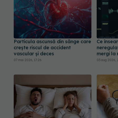
Particula ascunsă din sânge care
Ce însea
crește riscul de accident
neregulat
vascular și deces
mergi la
07 mai 2026, 17:26
03 aug 2026, 