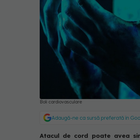
Boli cardiovasculare
Adaugă-ne ca sursă preferată în Go
Atacul de cord poate avea si