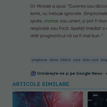
Dr. Mirzaei a spus: "Durerea sau discon
lente, nu trebuie ignorate. Simptomele
spate,
stomac
sau umeri, și pot fi înso
respirație sau frică. Apelați imediat 
atât prognosticul vă va fi mai bun. "
simptome
inima
infarct
cord
atac cord
sim
Urmărește-ne și pe Google News - 
ARTICOLE SIMILARE