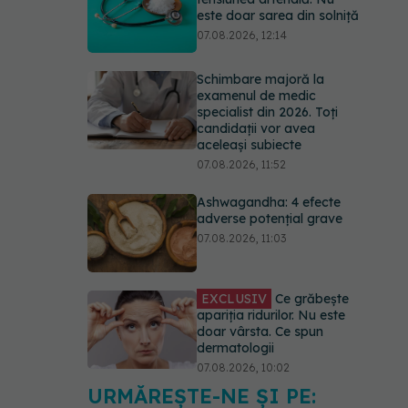
este doar sarea din solniță
07.08.2026, 12:14
Schimbare majoră la
examenul de medic
specialist din 2026. Toți
candidații vor avea
aceleași subiecte
07.08.2026, 11:52
Ashwagandha: 4 efecte
adverse potențial grave
07.08.2026, 11:03
EXCLUSIV
Ce grăbește
apariția ridurilor. Nu este
doar vârsta. Ce spun
dermatologii
07.08.2026, 10:02
URMĂREȘTE-NE ȘI PE:
Alina Pușcău dezvăluie