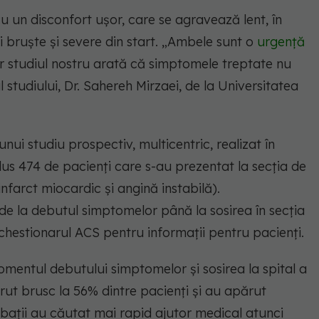
 un disconfort ușor, care se agravează lent, în
 bruște și severe din start. „Ambele sunt o
urgență
ar studiul nostru arată că simptomele treptate nu
l studiului, Dr. Sahereh Mirzaei, de la Universitatea
ui studiu prospectiv, multicentric, realizat în
lus 474 de pacienți care s-au prezentat la secția de
farct miocardic și angină instabilă).
 de la debutul simptomelor până la sosirea în secția
chestionarul ACS pentru informații pentru pacienți.
omentul debutului simptomelor și sosirea la spital a
ut brusc la 56% dintre pacienți și au apărut
rbații au căutat mai rapid ajutor medical atunci