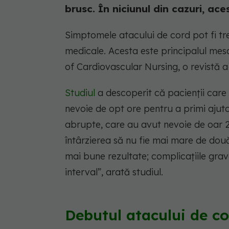
brusc. În niciunul din cazuri, ac
Simptomele atacului de cord pot fi tr
medicale. Acesta este principalul mes
of Cardiovascular Nursing, o revistă 
Studiul
a descoperit că pacienții car
nevoie de opt ore pentru a primi aju
abrupte, care au avut nevoie de oar 2
întârzierea să nu fie mai mare de două
mai bune rezultate; complicațiile gra
interval”, arată studiul.
Debutul atacului de co