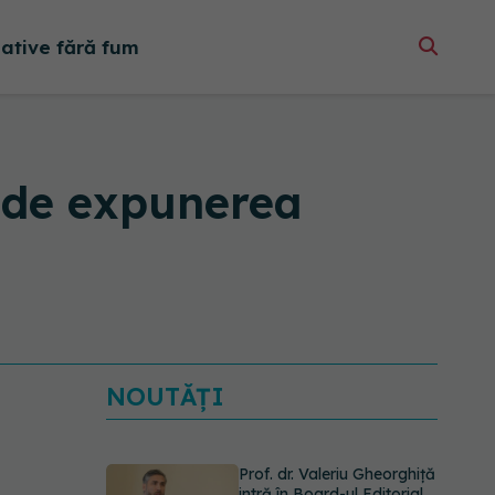
native fără fum
ă de expunerea
NOUTĂȚI
Prof. dr. Valeriu Gheorghiță
intră în Board-ul Editorial