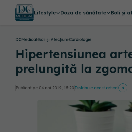
Lifestyle
Doza de sănătate
Boli și a
DCMedical
›
Boli și Afecțiuni
›
Cardiologie
Hipertensiunea arte
prelungită la zgom
Publicat pe 04 noi 2019, 15:20
Distribuie acest articol