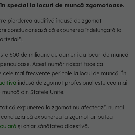
 în special la locuri de muncă zgomotoase.
ntre pierderea auditivă indusă de zgomot
torii concluzionează că expunerea îndelungată la
arterială.
 peste 600 de milioane de oameni au locuri de muncă
 periculoase. Acest număr ridicat face ca
 cele mai frecvente pericole la locul de muncă. În
uditivă
indusă de zgomot profesional este cea mai
e muncă din Statele Unite.
 arătat că expunerea la zgomot nu afectează numai
la concluzia că expunerea la zgomot ar putea
culară
și chiar sănătatea digestivă.