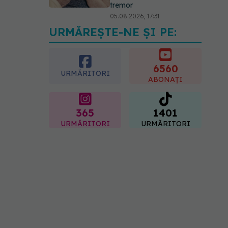
tremor
05.08.2026, 17:31
URMĂREȘTE-NE ȘI PE:
Gabriela Cristea, manifest
pentru respect și
acceptare: Corpul
fiecăruia spune o poveste
6560
URMĂRITORI
05.08.2026, 21:23
ABONAȚI
365
1401
URMĂRITORI
URMĂRITORI