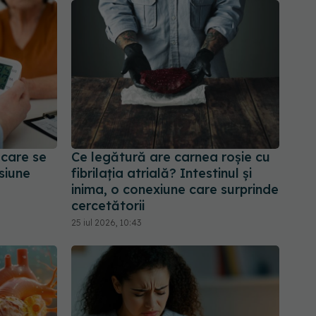
 care se
Ce legătură are carnea roșie cu
siune
fibrilația atrială? Intestinul și
inima, o conexiune care surprinde
cercetătorii
25 iul 2026, 10:43