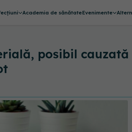
fecțiuni
Academia de sănătate
Evenimente
Alter
rială, posibil cauzat
ot