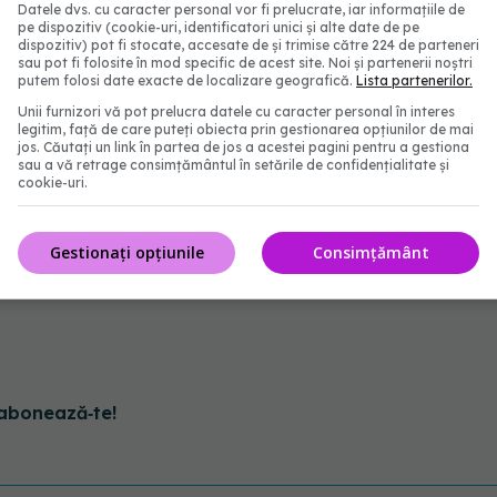
Datele dvs. cu caracter personal vor fi prelucrate, iar informațiile de
pe dispozitiv (cookie-uri, identificatori unici și alte date de pe
dispozitiv) pot fi stocate, accesate de și trimise către 224 de parteneri
ierderii auzului a crescut în tandem cu numărul de
sau pot fi folosite în mod specific de acest site. Noi și partenerii noștri
putem folosi date exacte de localizare geografică.
Lista partenerilor.
-o cu expunerea la zgomot profesional.
Unii furnizori vă pot prelucra datele cu caracter personal în interes
legitim, față de care puteți obiecta prin gestionarea opțiunilor de mai
jos. Căutați un link în partea de jos a acestei pagini pentru a gestiona
 că legătura dintre expunerea la zgomot și
sau a vă retrage consimțământul în setările de confidențialitate și
cookie-uri.
i accentuată la bărbați. Aceștia consideră că acest
crătorii [m] ale [sunt] de obicei expuși la o
Gestionați opțiunile
Consimțământ
locul de muncă, în comparație cu lucrătorii de sex
abonează‑te!