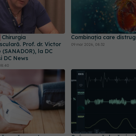
Chirurgia
Combinația care distrug
culară. Prof. dr. Victor
09 mar 2026, 08:32
e (SANADOR), la DC
și DC News
08:40