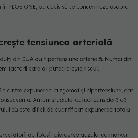
ază în PLOS ONE, au decis să se concentreze asupra
rește tensiunea arterială
dulți din SUA au hipertensiune arterială. Numai din
m factorii care ar putea crește riscul.
rile dintre expunerea la zgomot și hipertensiune, dar
consecvente. Autorii studiului actual consideră că
ului că este dificil de cuantificat expunerea totală
rcetătorii au folosit pierderea auzului ca marker