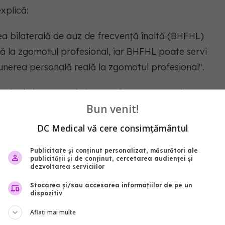
xplică:
ea bilaterală de auz de frecvență înaltă (BHFHL)
 la zgomotul profesional, iar BHFHL poate servi
nerea personală reală la zgomotul profesional".
tele de la 21.403 de lucrători cu expunere la
Bun venit!
e 40 de ani. Aceste informații provin dintr-o
provincia Sichuan, din China.
DC Medical vă cere consimțământul
Publicitate și conținut personalizat, măsurători ale
publicității și de conținut, cercetarea audienței și
dezvoltarea serviciilor
t diferite valori ale
sănătății,
folosind teste
terială.
Stocarea și/sau accesarea informațiilor de pe un
dispozitiv
Aflați mai multe