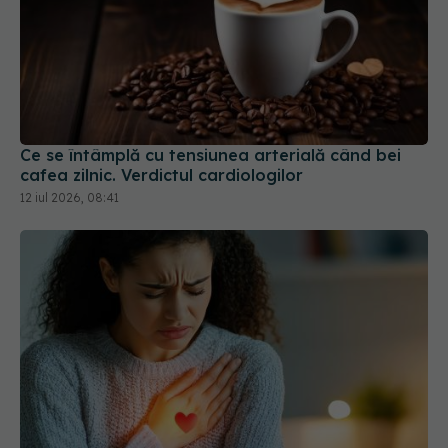
Ce se întâmplă cu tensiunea arterială când bei
cafea zilnic. Verdictul cardiologilor
12 iul 2026, 08:41
Infarct sau atac de panică? Cum să faci
diferența
27 ian 2026, 15:01