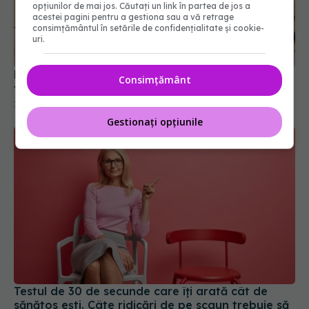
opțiunilor de mai jos. Căutați un link în partea de jos a
acestei pagini pentru a gestiona sau a vă retrage
Rutina simplă înainte de somn care scade
consimțământul în setările de confidențialitate și cookie-
tensiunea
uri.
12 feb 2026, 16:03
Consimțământ
Gestionați opțiunile
Testul de 30 de secunde care îți arată cât de
sănătos ești. Câte ridicări de pe scaun trebuie să
faci, în funcție de vârstă
14 iul 2026, 13:11