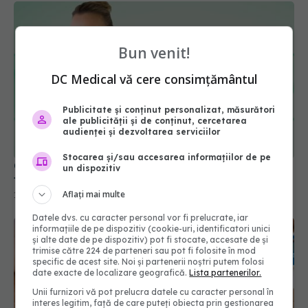
Bun venit!
DC Medical vă cere consimțământul
Publicitate și conținut personalizat, măsurători
Ce spune ritmul cardiac despre stres, sănătate și
ale publicității și de conținut, cercetarea
felul în care îmbătrânești
audienței și dezvoltarea serviciilor
15 iun 2026, 11:54
Stocarea și/sau accesarea informațiilor de pe
un dispozitiv
Aflați mai multe
Datele dvs. cu caracter personal vor fi prelucrate, iar
informațiile de pe dispozitiv (cookie-uri, identificatori unici
și alte date de pe dispozitiv) pot fi stocate, accesate de și
trimise către 224 de parteneri sau pot fi folosite în mod
specific de acest site. Noi și partenerii noștri putem folosi
date exacte de localizare geografică.
Lista partenerilor.
Unii furnizori vă pot prelucra datele cu caracter personal în
interes legitim, față de care puteți obiecta prin gestionarea