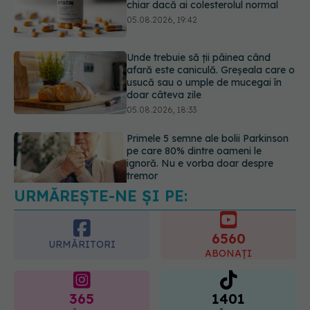
afară este caniculă. Greșeala care o
usucă sau o umple de mucegai în
doar câteva zile
05.08.2026, 18:33
Primele 5 semne ale bolii Parkinson
pe care 80% dintre oameni le
ignoră. Nu e vorba doar despre
tremor
05.08.2026, 17:31
URMĂREȘTE-NE ȘI PE:
Gabriela Cristea, manifest pentru
respect și acceptare: Corpul
fiecăruia spune o poveste
6560
05.08.2026, 21:23
URMĂRITORI
ABONAȚI
365
1401
URMĂRITORI
URMĂRITORI
ARTICOLE SIMILARE