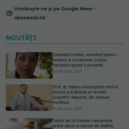
Urmărește-ne și pe Google News -
abonează‑te!
NOUTĂȚI
Prof. dr. Valeriu Gheorghiță intră în
Board-ul Editorial al revistei
Scientific Reports, din Nature
Portfolio
05.08.2026, 21:09
Testul de 10 minute care poate
arăta dacă ai nevoie de statine,
chiar dacă ai colesterolul normal
05.08.2026, 19:42
Unde trebuie să ții pâinea când