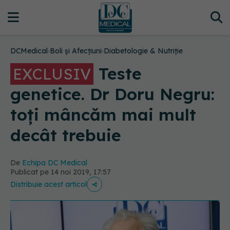
DCMedical
›
Boli și Afecțiuni
›
Diabetologie & Nutriție
Teste
EXCLUSIV
genetice. Dr Doru Negru:
toți mâncăm mai mult
decât trebuie
De
Echipa DC Medical
Publicat pe 14 noi 2019, 17:57
Distribuie acest articol