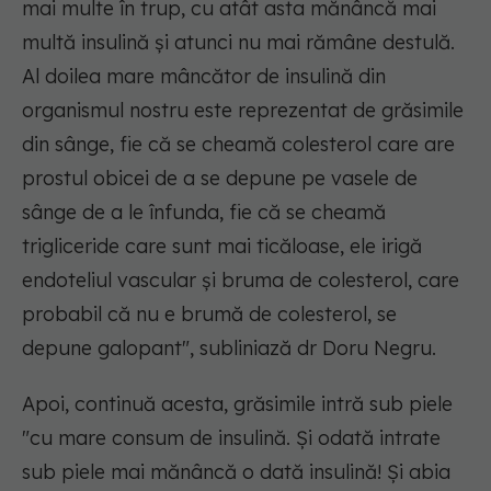
mai multe în trup, cu atât asta mănâncă mai
multă insulină și atunci nu mai rămâne destulă.
Al doilea mare mâncător de insulină din
organismul nostru este reprezentat de grăsimile
din sânge, fie că se cheamă colesterol care are
prostul obicei de a se depune pe vasele de
sânge de a le înfunda, fie că se cheamă
trigliceride care sunt mai ticăloase, ele irigă
endoteliul vascular și bruma de colesterol, care
probabil că nu e brumă de colesterol, se
depune galopant", subliniază dr Doru Negru.
Apoi, continuă acesta, grăsimile intră sub piele
"cu mare consum de insulină. Și odată intrate
sub piele mai mănâncă o dată insulină! Și abia