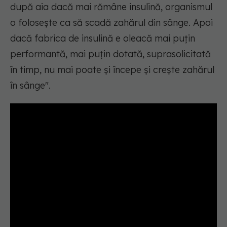
după aia dacă mai rămâne insulină, organismul
o folosește ca să scadă zahărul din sânge. Apoi
dacă fabrica de insulină e oleacă mai puțin
performantă, mai puțin dotată, suprasolicitată
în timp, nu mai poate și începe și crește zahărul
în sânge".