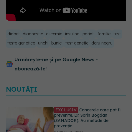
diabet
diagnostic
glicemie
insulina
parinti
familie
test
teste genetice
unchi
bunici
test genetic
doru negru
Urmărește-ne și pe Google News -
abonează‑te!
NOUTĂȚI
EXCLUSIV
Cancerele care pot fi
prevenite. Dr. Sorin Bogdan
(SANADOR): Au metode de
prevenție