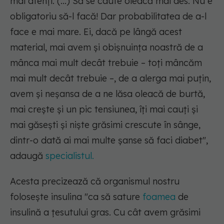
mai atenți. (...) Să se caute oleacă mai des. Nu e
obligatoriu să-l facă! Dar probabilitatea de a-l
face e mai mare. Ei, dacă pe lângă acest
material, mai avem și obișnuința noastră de a
mânca mai mult decât trebuie – toți mâncăm
mai mult decât trebuie –, de a alerga mai puțin,
avem și neșansa de a ne lăsa oleacă de burtă,
mai crește și un pic tensiunea, îți mai cauți și
mai găsești și niște grăsimi crescute în sânge,
dintr-o dată ai mai multe șanse să faci diabet"
,
adaugă
specialistul.
Acesta precizează că organismul nostru
folosește insulina "ca să sature
foamea
de
insulină a țesutului gras. Cu cât avem grăsimi