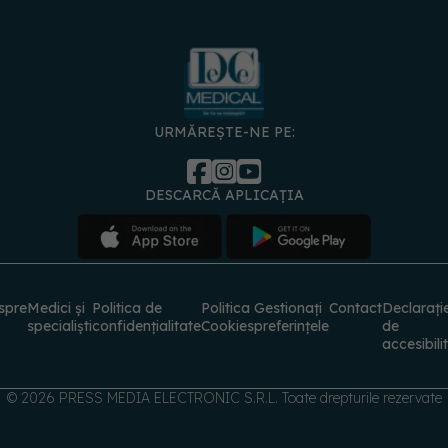
URMĂREȘTE-NE PE:
DESCARCĂ APLICAȚIA
spre
Medici și
Politica de
Politica
Gestionați
Contact
Declarați
specialiști
confidențialitate
Cookies
preferințele
de
accesibili
© 2026 PRESS MEDIA ELECTRONIC S.R.L. Toate drepturile rezervate