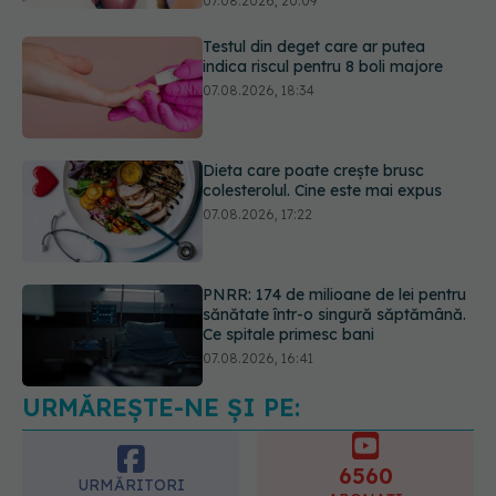
07.08.2026, 20:09
Testul din deget care ar putea
indica riscul pentru 8 boli majore
07.08.2026, 18:34
Dieta care poate crește brusc
colesterolul. Cine este mai expus
07.08.2026, 17:22
PNRR: 174 de milioane de lei pentru
sănătate într-o singură săptămână.
Ce spitale primesc bani
07.08.2026, 16:41
URMĂREȘTE-NE ȘI PE:
Ce spune culoarea ta preferată
despre vârsta pe care o ai. Care
este "codul cromatic" al generațiilor
6560
07.08.2026, 21:29
URMĂRITORI