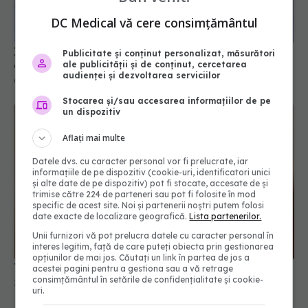
DC Medical vă cere consimțământul
Ingredientul ascuns din alimentele procesate
Publicitate și conținut personalizat, măsurători
care crește riscul de diabet
ale publicității și de conținut, cercetarea
audienței și dezvoltarea serviciilor
08 ian 2026, 08:54
Stocarea și/sau accesarea informațiilor de pe
un dispozitiv
Aflați mai multe
Datele dvs. cu caracter personal vor fi prelucrate, iar
informațiile de pe dispozitiv (cookie-uri, identificatori unici
și alte date de pe dispozitiv) pot fi stocate, accesate de și
trimise către 224 de parteneri sau pot fi folosite în mod
specific de acest site. Noi și partenerii noștri putem folosi
date exacte de localizare geografică.
Lista partenerilor.
Unii furnizori vă pot prelucra datele cu caracter personal în
interes legitim, față de care puteți obiecta prin gestionarea
opțiunilor de mai jos. Căutați un link în partea de jos a
7 greșeli mortale pe care le faci dacă ai diabet
acestei pagini pentru a gestiona sau a vă retrage
consimțământul în setările de confidențialitate și cookie-
30 dec 2025, 20:42
uri.