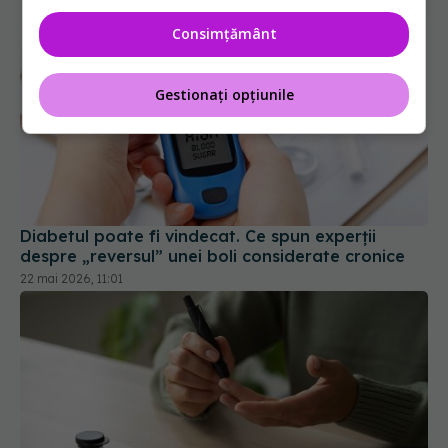
Consimțământ
Gestionați opțiunile
Diabetul poate fi vindecat. Ce spun experții
despre „reversul” unei boli considerate cronice
22 mai 2026, 11:01