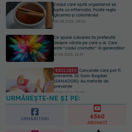
Ce spune culoarea ta preferată
despre vârsta pe care o ai. Care
este "codul cromatic" al generațiilor
07.08.2026, 21:29
EXCLUSIV
Cancerele care pot fi
prevenite. Dr. Sorin Bogdan
(SANADOR): Au metode de
prevenție
07.08.2026, 20:09
URMĂREȘTE-NE ȘI PE:
Trucul simplu de vară care te
răcorește după duș. De ce este bine
să nu te ștergi imediat
6560
08.08.2026, 10:37
URMĂRITORI
ABONAȚI
365
1401
URMĂRITORI
URMĂRITORI