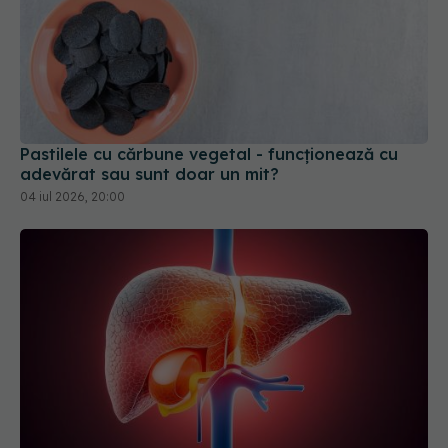
Pastilele cu cărbune vegetal - funcționează cu
adevărat sau sunt doar un mit?
04 iul 2026, 20:00
Cum afli dacă ai ficatul gras înainte să
EXCLUSIV
devină periculos? Analizele simple care îți
salvează sănătatea