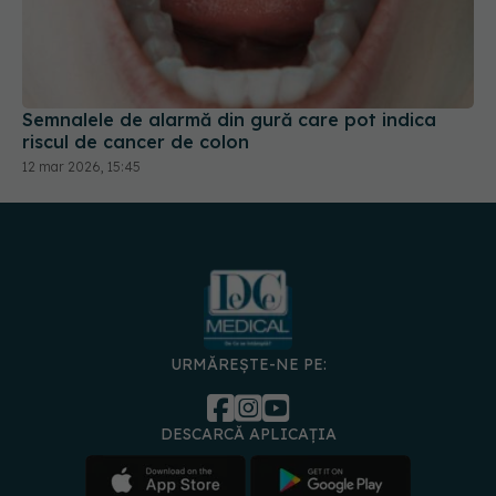
Semnalele de alarmă din gură care pot indica
riscul de cancer de colon
12 mar 2026, 15:45
URMĂREȘTE-NE PE:
DESCARCĂ APLICAȚIA
spre
Medici și
Politica de
Politica
Gestionați
Contact
Declarați
specialiști
confidențialitate
Cookies
preferințele
de