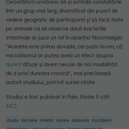
Cercetătorii urmăresc să-și extindă constatările
într-un grup mai larg, diversificat din punct de
vedere geografic de participanți și să facă teste
pe animale ca să observe dacă bacteriile
intestinale ar juca un rol în apariția fibromialgiei.
"Aceasta este prima dovada, cel puțin la om, că
microbiomul ar putea avea un efect asupra
durerii
difuze și avem nevoie de noi modalități
de a privi durerea cronică"
, mai precizează
autorii studiului, potrivit sursei citate.
Studiul a fost publicat în Pain. Poate fi citit
AICI.
studiu
bacterie
intestin
durere
oboseala
microbiom