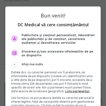
Bun venit!
DC Medical vă cere consimțământul
Publicitate și conținut personalizat, măsurători
ale publicității și de conținut, cercetarea
audienței și dezvoltarea serviciilor
Ghidurile de gastroenterologie propun două noi
tratamente pentru constipația cronică
Stocarea și/sau accesarea informațiilor de pe
un dispozitiv
15 mai 2026, 18:19
Aflați mai multe
Datele dvs. cu caracter personal vor fi prelucrate, iar
informațiile de pe dispozitiv (cookie-uri, identificatori unici
și alte date de pe dispozitiv) pot fi stocate, accesate de și
trimise către 224 de parteneri sau pot fi folosite în mod
specific de acest site. Noi și partenerii noștri putem folosi
date exacte de localizare geografică.
Lista partenerilor.
Unii furnizori vă pot prelucra datele cu caracter personal în
interes legitim, față de care puteți obiecta prin gestionarea
opțiunilor de mai jos. Căutați un link în partea de jos a