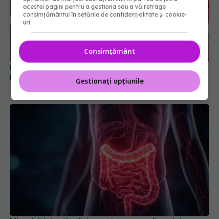
acestei pagini pentru a gestiona sau a vă retrage
consimțământul în setările de confidențialitate și cookie-
uri.
Polipii intestinali duc la cancer de colon. Chirurg:
Efectele lui “las’ că n-am nimic!” nu sunt plăcute
15 dec 2025, 10:57
Consimțământ
Gestionați opțiunile
Microbii intestinali, impact asupra glicemiei
31 ian 2026, 14:00