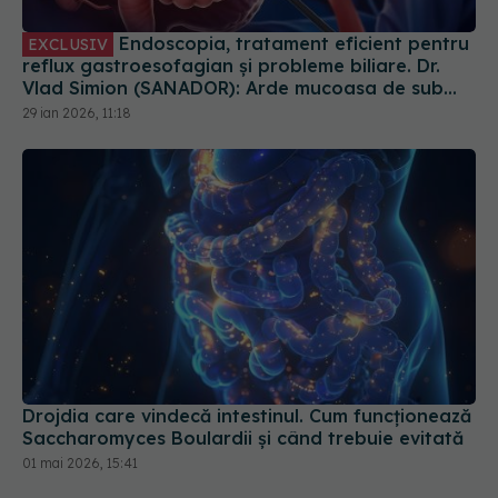
Vlad Simion (SANADOR): Arde mucoasa de sub
esofag
29 ian 2026, 11:18
Drojdia care vindecă intestinul. Cum funcționează
Saccharomyces Boulardii și când trebuie evitată
01 mai 2026, 15:41