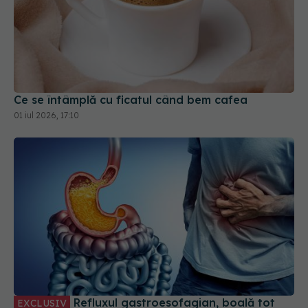
Ce se întâmplă cu ficatul când bem cafea
01 iul 2026, 17:10
Refluxul gastroesofagian, boală tot
EXCLUSIV
mai frecventă. Dr. Vlad Simion (SANADOR): Stă în
acid gastric
26 ian 2026, 13:03