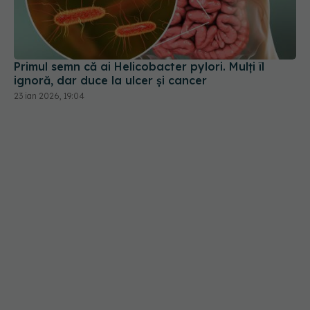
Primul semn că ai Helicobacter pylori. Mulți îl
ignoră, dar duce la ulcer și cancer
23 ian 2026, 19:04