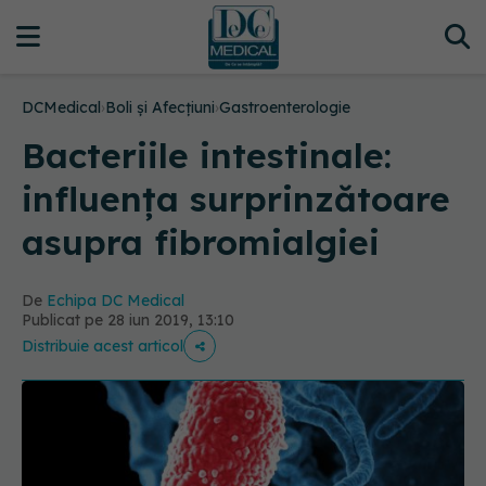
DCMedical
›
Boli și Afecțiuni
›
Gastroenterologie
Bacteriile intestinale:
influența surprinzătoare
asupra fibromialgiei
De
Echipa DC Medical
Publicat pe 28 iun 2019, 13:10
Distribuie acest articol