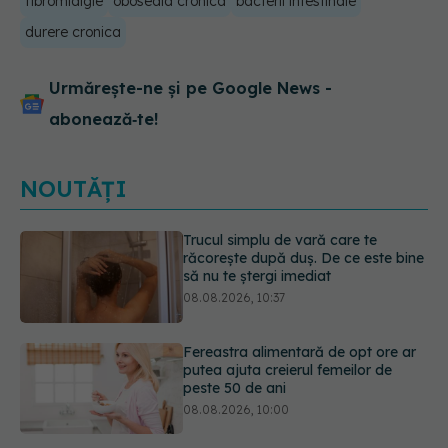
fibromialgie
oboseala cronica
bacterii intestinale
durere cronica
Urmărește-ne și pe Google News -
abonează‑te!
NOUTĂȚI
Fereastra alimentară de opt ore ar
putea ajuta creierul femeilor de
peste 50 de ani
08.08.2026, 10:00
Ceaiul care ajută organismul să
lupte cu inflamația. Poate regla
glicemia și colesterolul
08.08.2026, 09:00