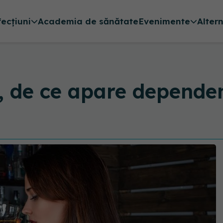
fecțiuni
Academia de sănătate
Evenimente
Alter
, de ce apare depende