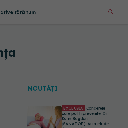
native fără fum
nța
NOUTĂȚI
EXCLUSIV
Cancerele
care pot fi prevenite. Dr.
Sorin Bogdan
(SANADOR): Au metode