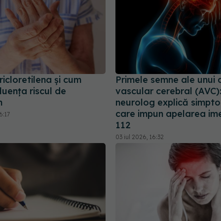
ricloretilena și cum
Primele semne ale unui 
luența riscul de
vascular cerebral (AVC)
n
neurolog explică simpt
care impun apelarea im
6:17
112
03 iul 2026, 16:32