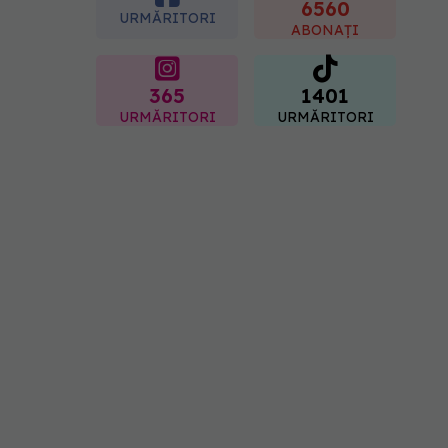
"codul cromatic" al
6560
URMĂRITORI
generațiilor
ABONAȚI
07.08.2026, 21:29
365
1401
URMĂRITORI
URMĂRITORI