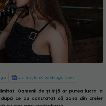
ogle
Urmărește-ne pe Google News
imitat. Oamenii de știință ar putea lucra la
 după ce au constatat că zona din creier
tă cu cea care controlează...