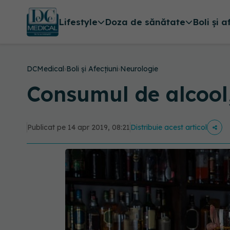
Lifestyle
Doza de sănătate
Boli și a
DCMedical
›
Boli și Afecțiuni
›
Neurologie
Consumul de alcool
Publicat pe 14 apr 2019, 08:21
Distribuie acest articol