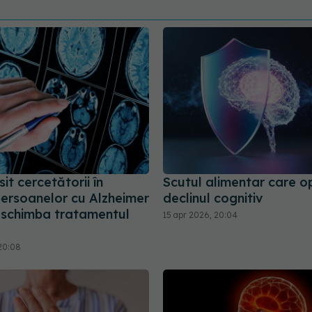
it cercetătorii în
Scutul alimentar care o
persoanelor cu Alzheimer
declinul cognitiv
 schimba tratamentul
15 apr 2026, 20:04
20:08