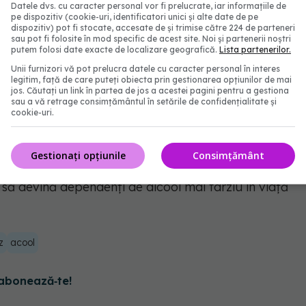
Datele dvs. cu caracter personal vor fi prelucrate, iar informațiile de
 alcool nu sunt, în general, dependenți de alcool,
pe dispozitiv (cookie-uri, identificatori unici și alte date de pe
dispozitiv) pot fi stocate, accesate de și trimise către 224 de parteneri
tea duce la dezvoltarea de tratamente farmacologice
sau pot fi folosite în mod specific de acest site. Noi și partenerii noștri
putem folosi date exacte de localizare geografică.
Lista partenerilor.
endenței. "Este foarte important să continuăm să
Unii furnizori vă pot prelucra datele cu caracter personal în interes
ive pentru tratarea tulburărilor de consum alcool.
legitim, față de care puteți obiecta prin gestionarea opțiunilor de mai
jos. Căutați un link în partea de jos a acestei pagini pentru a gestiona
sau a vă retrage consimțământul în setările de confidențialitate și
cookie-uri.
a abuziv, este posibil să îi împiedicați să devină în
Gestionați opțiunile
Consimțământ
nii care beau o
băutură
, mai ales în anii lor de
să devină dependenți de alcool mai târziu în viață
z
acool
abonează‑te!