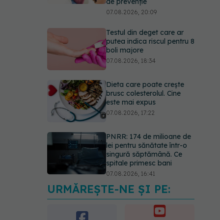
de prevenție
07.08.2026, 20:09
Testul din deget care ar
putea indica riscul pentru 8
boli majore
07.08.2026, 18:34
Dieta care poate crește
brusc colesterolul. Cine
este mai expus
07.08.2026, 17:22
PNRR: 174 de milioane de
lei pentru sănătate într-o
singură săptămână. Ce
spitale primesc bani
07.08.2026, 16:41
URMĂREȘTE-NE ȘI PE:
Ce spune culoarea ta
preferată despre vârsta
pe care o ai. Care este