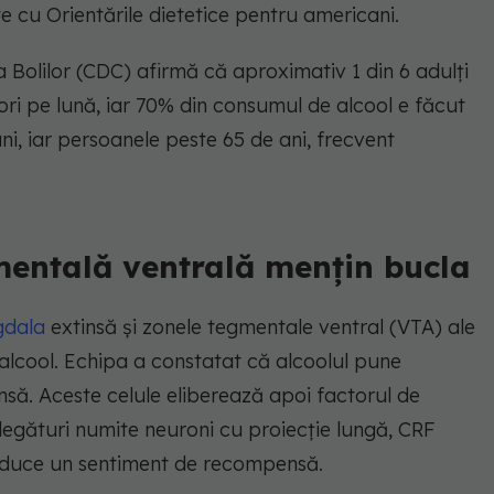
e cu Orientările dietetice pentru americani.
a Bolilor (CDC) afirmă că aproximativ 1 din 6 adulți
i pe lună, iar 70% din consumul de alcool e făcut
i, iar persoanele peste 65 de ani, frecvent
entală ventrală mențin bucla
gdala
extinsă și zonele tegmentale ventral (VTA) ale
 alcool. Echipa a constatat că alcoolul pune
nsă. Aceste celule eliberează apoi factorul de
 legături numite neuroni cu proiecție lungă, CRF
duce un sentiment de recompensă.