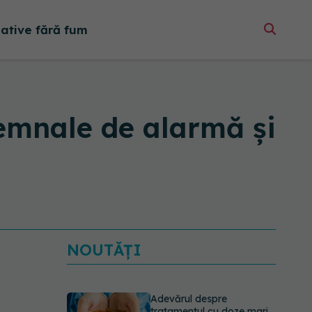
native fără fum
semnale de alarmă și
NOUTĂȚI
Adevărul despre
tratamentul cu doze mari