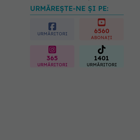
URMĂREȘTE-NE ȘI PE:
Pepenele roșu sau cel
galben: care crește
glicemia mai repede.
Răspunsul unui medic
6560
URMĂRITORI
diabetolog
ABONAȚI
06.08.2026, 09:36
365
1401
URMĂRITORI
URMĂRITORI