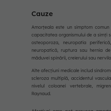
Cauze
Amorțeala este un simptom comun ca
capacitatea organismului de a simți 
osteoporoza, neuropatia periferic
neuropatică, ruptura sau hernia de d
măduvei spinării, creierului sau nervilo
Alte afecțiuni medicale includ sindromul
scleroza multiplă, accidentul vascula
nivelul coloanei vertebrale, migren
Raynaud.