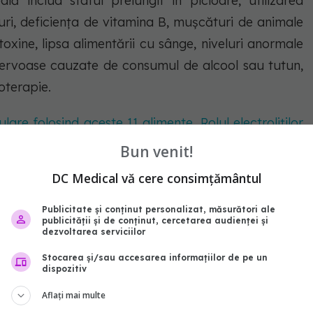
ă includ statul prelungit în picioare, utilizarea
i, deficiența de vitamina B, mușcături de animale
toxine, lipsa alimentării cu sânge, niveluri anormale
i nervoase cauzate de consumul de alcool sau tutun,
oterapie.
re folosind aceste 11 alimente. Rolul electroliților
Bun venit!
DC Medical vă cere consimțământul
Publicitate și conținut personalizat, măsurători ale
publicității și de conținut, cercetarea audienței și
dezvoltarea serviciilor
Stocarea și/sau accesarea informațiilor de pe un
dispozitiv
Aflați mai multe