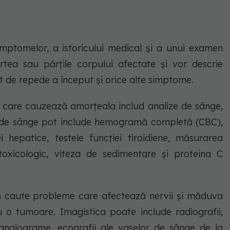
mptomelor, a istoricului medical și a unui examen
rtea sau părțile corpului afectate și vor descrie
t de repede a început și orice alte simptome.
ea care cauzează amorțeala includ analize de sânge,
tele de sânge pot include hemogramă completă (CBC),
ei hepatice, testele funcției tiroidiene, măsurarea
 toxicologic, viteza de sedimentare și proteina C
să caute probleme care afectează nervii și măduva
au o tumoare. Imagistica poate include radiografii,
angiograme, ecografii ale vaselor de sânge de la