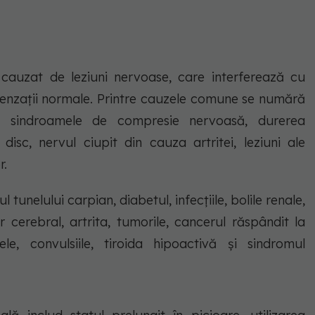
uzat de leziuni nervoase, care interferează cu
senzații normale. Printre cauzele comune se numără
ă, sindroamele de compresie nervoasă, durerea
isc, nervul ciupit din cauza artritei, leziuni ale
r.
 tunelului carpian, diabetul, infecțiile, bolile renale,
r cerebral, artrita, tumorile, cancerul răspândit la
ele, convulsiile, tiroida hipoactivă și sindromul