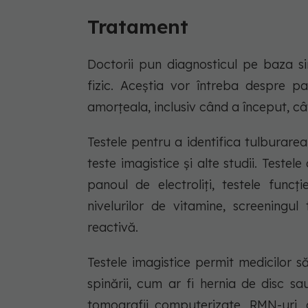
Tratament
Doctorii pun diagnosticul pe baza si
fizic. Aceștia vor întreba despre pa
amorțeala, inclusiv când a început, câ
Testele pentru a identifica tulburar
teste imagistice și alte studii. Tes
panoul de electroliți, testele funcți
nivelurilor de vitamine, screeningul
reactivă.
Testele imagistice permit medicilor 
spinării, cum ar fi hernia de disc s
tomografii computerizate, RMN-uri, 