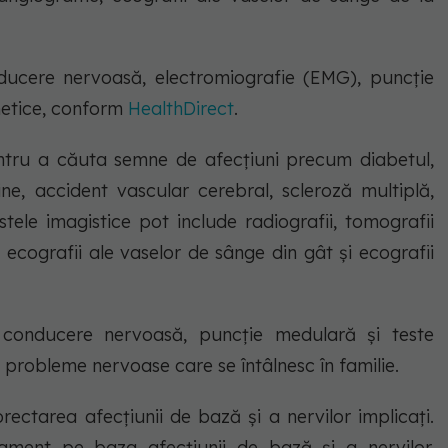
nducere nervoasă, electromiografie (EMG), puncție
netice, conform
HealthDirect
.
entru a căuta semne de afecțiuni precum diabetul,
ine, accident vascular cerebral, scleroză multiplă,
stele imagistice pot include radiografii, tomografii
ecografii ale vaselor de sânge din gât și ecografii
 conducere nervoasă, puncție medulară și teste
 probleme nervoase care se întâlnesc în familie.
ectarea afecțiunii de bază și a nervilor implicați.
ament pe baza afecțiunii de bază și a nervilor.