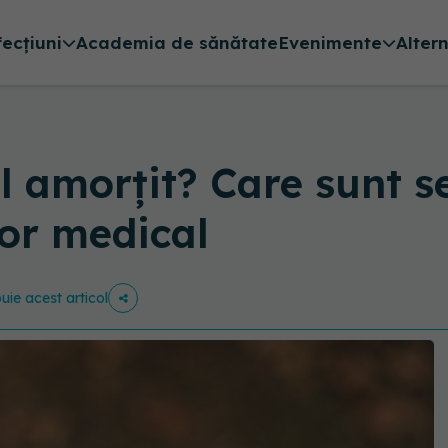
fecțiuni
Academia de sănătate
Evenimente
Alter
țul amorțit? Care sunt 
tor medical
buie acest articol