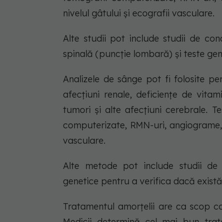
nivelul gâtului și ecografii vasculare.
Alte studii pot include studii de co
spinală (puncție lombară) și teste ge
Analizele de sânge pot fi folosite p
afecțiuni renale, deficiențe de vitam
tumori și alte afecțiuni cerebrale. Te
computerizate, RMN-uri, angiograme, 
vasculare.
Alte metode pot include studii de
genetice pentru a verifica dacă există
Tratamentul amorțelii are ca scop cor
Medicii determină cel mai bun trat