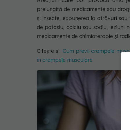
Afecțiuni care pot provoca amorțeal
prelungită de medicamente sau drogur
și insecte, expunerea la otrăvuri sau 
de potasiu, calciu sau sodiu, leziun
medicamente de chimioterapie și radi
Citește și:
Cum previi crampele muscula
în crampele musculare