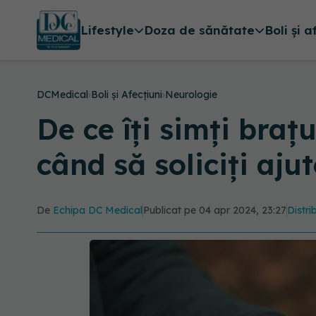
Lifestyle
Doza de sănătate
Boli și a
DCMedical
›
Boli și Afecțiuni
›
Neurologie
De ce îți simți bra
când să soliciți aju
De
Echipa DC Medical
Publicat pe 04 apr 2024, 23:27
Distri