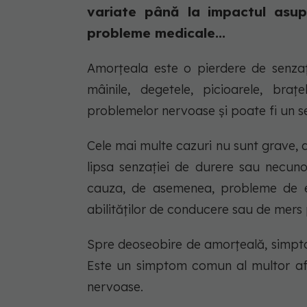
variate până la impactul asupr
probleme medicale...
Amorțeala este o pierdere de senzaț
mâinile, degetele, picioarele, br
problemelor nervoase și poate fi un se
Cele mai multe cazuri nu sunt grave,
lipsa senzației de durere sau necun
cauza, de asemenea, probleme de e
abilităților de conducere sau de mers 
Spre deoseobire de amorțeală, simptome
Este un simptom comun al multor af
nervoase.