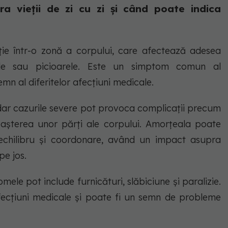
a vieții de zi cu zi și când poate indica
ie într-o zonă a corpului, care afectează adesea
ațele sau picioarele. Este un simptom comun al
mn al diferitelor afecțiuni medicale.
 dar cazurile severe pot provoca complicații precum
oașterea unor părți ale corpului. Amorțeala poate
chilibru și coordonare, având un impact asupra
pe jos.
le pot include furnicături, slăbiciune și paralizie.
ecțiuni medicale și poate fi un semn de probleme