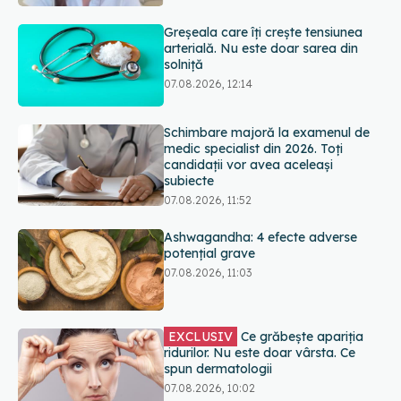
07.08.2026, 12:14
Schimbare majoră la examenul de
medic specialist din 2026. Toți
candidații vor avea aceleași
subiecte
07.08.2026, 11:52
Ashwagandha: 4 efecte adverse
potențial grave
07.08.2026, 11:03
EXCLUSIV
Ce grăbește apariția
ridurilor. Nu este doar vârsta. Ce
spun dermatologii
07.08.2026, 10:02
Alina Pușcău dezvăluie diagnosticul
care i-a schimbat viața: Am cancer