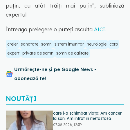
puţin, cu atât trăiţi mai puţin”,
subliniază
expertul.
Întreaga prelegere o puteți asculta
AICI.
creier
sanatate
somn
sistem imunitar
neurologie
corp
expert
privare de somn
somn de calitate
Urmărește-ne și pe Google News -
abonează‑te!
NOUTĂȚI
Greșeala care îți crește tensiunea
arterială. Nu este doar sarea din
solniță