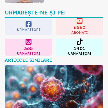
la sân. Am intrat în metastază
07.08.2026, 12:39
URMĂREȘTE-NE ȘI PE:
6560
URMĂRITORI
ABONAȚI
365
1401
URMĂRITORI
URMĂRITORI
ARTICOLE SIMILARE