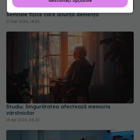
Gestionați opțiunile
Semnele fizice care anunță demența
17 mar 2026, 14:26
Studiu: Singurătatea afectează memoria
vârstnicilor
15 apr 2026, 08:20