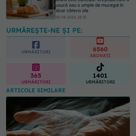
Adevărul despre tratamentul cu
doze mari de Vitamina D în cancerul
colorectal
06.08.2026, 08:06
URMĂREȘTE-NE ȘI PE:
6560
URMĂRITORI
ABONAȚI
365
1401
URMĂRITORI
URMĂRITORI
ARTICOLE SIMILARE