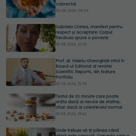
Gabriela Cristea, manifest pentru
respect și acceptare: Corpul
fiecăruia spune o poveste
05.08.2026, 21:23
Prof. dr. Valeriu Gheorghiță intră în
Board-ul Editorial al revistei
Scientific Reports, din Nature
Portfolio
05.08.2026, 21:09
Testul de 10 minute care poate
arăta dacă ai nevoie de statine,
chiar dacă ai colesterolul normal
05.08.2026, 19:42
Unde trebuie să ții pâinea când
afară este caniculă. Greșeala care o
usucă sau o umple de mucegai în
doar câteva zile
05.08.2026, 18:33