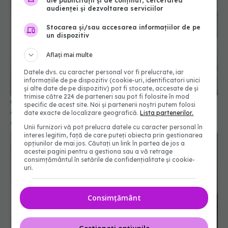
ale publicității și de conținut, cercetarea
audienței și dezvoltarea serviciilor
Stocarea și/sau accesarea informațiilor de pe
un dispozitiv
Aflați mai multe
Datele dvs. cu caracter personal vor fi prelucrate, iar
informațiile de pe dispozitiv (cookie-uri, identificatori unici
și alte date de pe dispozitiv) pot fi stocate, accesate de și
trimise către 224 de parteneri sau pot fi folosite în mod
Ce înseamnă durerea din spatele capului și ce
specific de acest site. Noi și partenerii noștri putem folosi
cauze o provoacă
date exacte de localizare geografică.
Lista partenerilor.
08 apr 2026, 09:41
Unii furnizori vă pot prelucra datele cu caracter personal în
interes legitim, față de care puteți obiecta prin gestionarea
opțiunilor de mai jos. Căutați un link în partea de jos a
acestei pagini pentru a gestiona sau a vă retrage
consimțământul în setările de confidențialitate și cookie-
uri.
Consimțământ