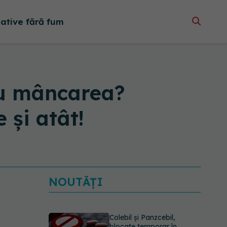
native fără fum
cu mâncarea?
și atât!
NOUTĂȚI
Colebil și Panzcebil,
blocate temporar în