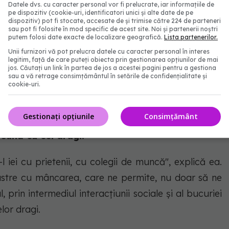
a omului cu mâncarea?
Datele dvs. cu caracter personal vor fi prelucrate, iar informațiile de
pe dispozitiv (cookie-uri, identificatori unici și alte date de pe
dispozitiv) pot fi stocate, accesate de și trimise către 224 de parteneri
 de strânsă. Oamenii mănâncă foarte mult, mănâncă
sau pot fi folosite în mod specific de acest site. Noi și partenerii noștri
putem folosi date exacte de localizare geografică.
Lista partenerilor.
bui să fie, practic, un medicament, o terapie,
să fie
Unii furnizori vă pot prelucra datele cu caracter personal în interes
legitim, față de care puteți obiecta prin gestionarea opțiunilor de mai
dăunătoare. Oamenii, în ziua de azi, mănâncă la
jos. Căutați un link în partea de jos a acestei pagini pentru a gestiona
i atât. Nu-i mai interesează starea pe care ți-o dă
sau a vă retrage consimțământul în setările de confidențialitate și
cookie-uri.
Gestionați opțiunile
Consimțământ
, de asemenea, cât de importante sunt
ritualul
eună cu cei dragi.
i-l iei cu prietenii, cu colegii de muncă", explică ea.
noastre cu mâncarea, care ne permite, nu doar să ne
, prin intermediul interacțiunii sociale și al bucuriei
or dragi.