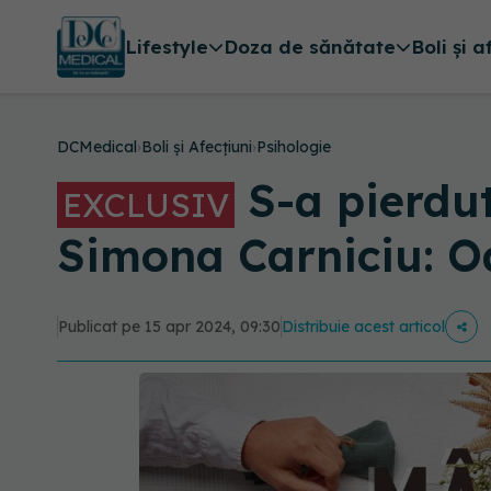
Lifestyle
Doza de sănătate
Boli și a
DCMedical
›
Boli și Afecțiuni
›
Psihologie
S-a pierdu
EXCLUSIV
Simona Carniciu: O
Publicat pe 15 apr 2024, 09:30
Distribuie acest articol