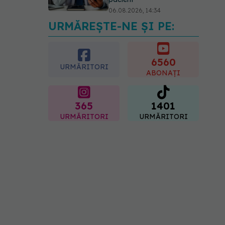
06.08.2026, 14:34
URMĂREȘTE-NE ȘI PE:
Greșeala pe care milioane
de femei o fac când își
cumpără sutien. Un medic
explică metoda corectă
6560
URMĂRITORI
06.08.2026, 18:08
ABONAȚI
365
1401
URMĂRITORI
URMĂRITORI