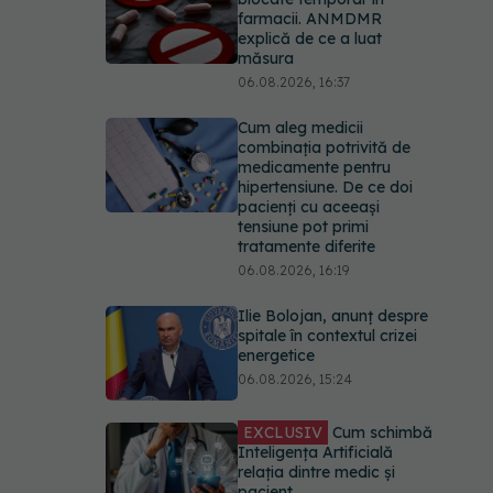
farmacii. ANMDMR
explică de ce a luat
măsura
06.08.2026, 16:37
Cum aleg medicii
combinația potrivită de
medicamente pentru
hipertensiune. De ce doi
pacienți cu aceeași
tensiune pot primi
tratamente diferite
06.08.2026, 16:19
Ilie Bolojan, anunț despre
spitale în contextul crizei
energetice
06.08.2026, 15:24
EXCLUSIV
Cum schimbă
Inteligența Artificială
relația dintre medic și
pacient