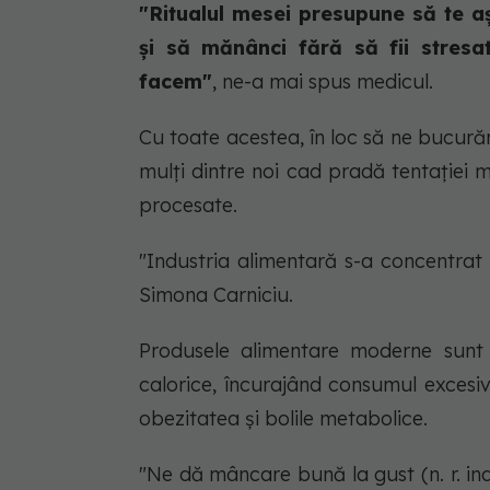
"Ritualul mesei presupune să te aș
și să mănânci fără să fii stres
facem"
, ne-a mai spus medicul.
Cu toate acestea, în loc să ne bucur
mulți dintre noi cad pradă tentației 
procesate.
"Industria alimentară s-a concentrat
Simona Carniciu.
Produsele alimentare moderne sunt 
calorice, încurajând consumul excesi
obezitatea și bolile metabolice.
"Ne dă mâncare bună la gust (n. r. ind