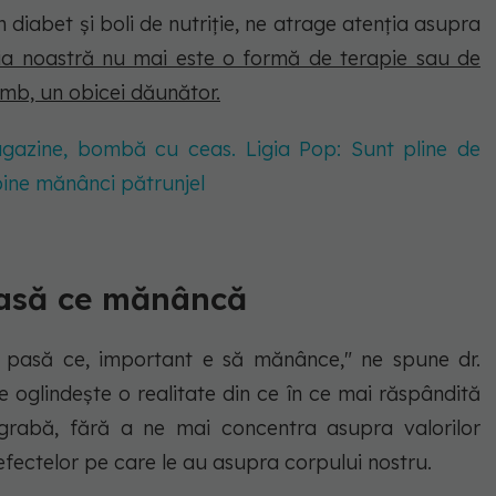
n diabet și boli de nutriție, ne atrage atenția asupra
ia noastră nu mai este o formă de terapie sau de
chimb, un obicei dăunător.
magazine, bombă cu ceas. Ligia Pop: Sunt pline de
i bine mănânci pătrunjel
pasă ce mănâncă
 pasă ce, important e să mănânce," ne spune dr.
e oglindește o realitate din ce în ce mai răspândită
rabă, fără a ne mai concentra asupra valorilor
efectelor pe care le au asupra corpului nostru.