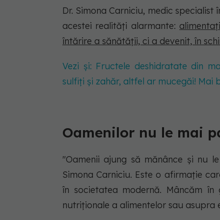
Dr. Simona Carniciu, medic specialist î
acestei realități alarmante:
alimentaț
întărire a sănătății, ci a devenit, în s
Vezi și: Fructele deshidratate din 
sulfiți și zahăr, altfel ar mucegăi! Ma
Oamenilor nu le mai 
"Oamenii ajung să mănânce și nu le
Simona Carniciu. Este o afirmație car
în societatea modernă. Mâncăm în g
nutriționale a alimentelor sau asupra 