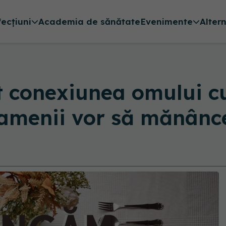
fecțiuni
Academia de sănătate
Evenimente
Alter
t conexiunea omului 
amenii vor să mănânce 