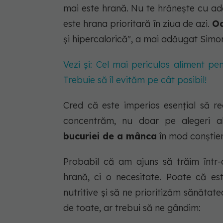
mai este hrană. Nu te hrănește cu ad
este hrana prioritară în ziua de azi.
Oa
și hipercalorică", a mai adăugat Simo
Vezi și: Cel mai periculos aliment pen
Trebuie să îl evităm pe cât posibil!
Cred că este imperios esențial să r
concentrăm, nu doar pe alegeri a
bucuriei de a mânca
în mod conștient
Probabil că am ajuns să trăim într
hrană, ci o necesitate. Poate că es
nutritive și să ne prioritizăm sănătat
de toate, ar trebui să ne gândim: