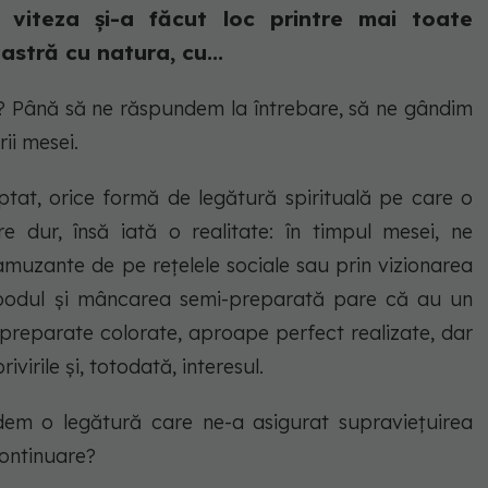
 viteza și-a făcut loc printre mai toate
astră cu natura, cu...
 Până să ne răspundem la întrebare, să ne gândim
rii mesei.
tat, orice formă de legătură spirituală pe care o
 dur, însă iată o realitate: în timpul mesei, ne
 amuzante de pe rețelele sociale sau prin vizionarea
foodul
și
mâncarea semi-preparată
pare că au un
 preparate colorate, aproape perfect realizate, dar
virile și, totodată, interesul.
rdem o legătură care ne-a asigurat supraviețuirea
continuare?