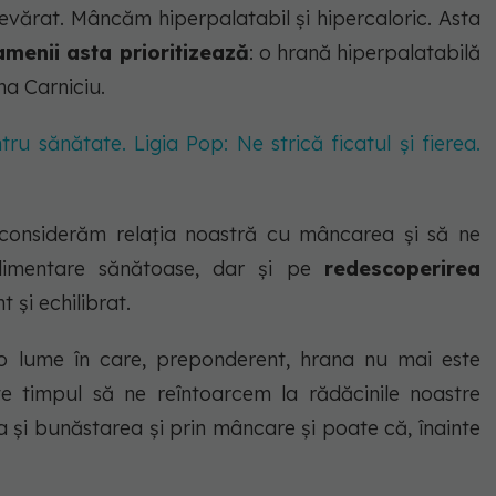
evărat. Mâncăm hiperpalatabil și hipercaloric. Asta
menii asta prioritizează
: o hrană hiperpalatabilă
na Carniciu.
tru sănătate. Ligia Pop: Ne strică ficatul și fierea.
econsiderăm relația noastră cu mâncarea și să ne
limentare sănătoase, dar și pe
redescoperirea
 și echilibrat.
-o lume în care, preponderent, hrana nu mai este
te timpul să ne reîntoarcem la rădăcinile noastre
ea și bunăstarea
și prin mâncare
și poate că, înainte