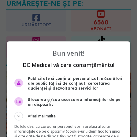
serioase de sănătate
6560
08.08.2026, 20:00
URMĂRITORI
ABONAȚI
365
1401
URMĂRITORI
URMĂRITORI
ARTICOLE SIMILARE
Bun venit!
DC Medical vă cere consimțământul
Publicitate și conținut personalizat, măsurători
ale publicității și de conținut, cercetarea
audienței și dezvoltarea serviciilor
Stocarea și/sau accesarea informațiilor de pe
un dispozitiv
Aflați mai multe
Datele dvs. cu caracter personal vor fi prelucrate, iar
Criza vârstei mijlocii a dispărut. Tinerii suferă cel
informațiile de pe dispozitiv (cookie-uri, identificatori unici
mai mult de probleme de sănătate mintală
și alte date de pe dispozitiv) pot fi stocate, accesate de și