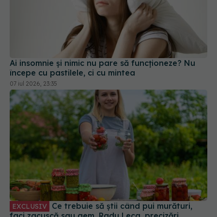
Ai insomnie și nimic nu pare să funcționeze? Nu
începe cu pastilele, ci cu mintea
07 iul 2026, 23:35
Ce trebuie să știi când pui murături,
EXCLUSIV
faci zacuscă sau gem. Radu Leca, precizări
23 oct 2025, 22:11