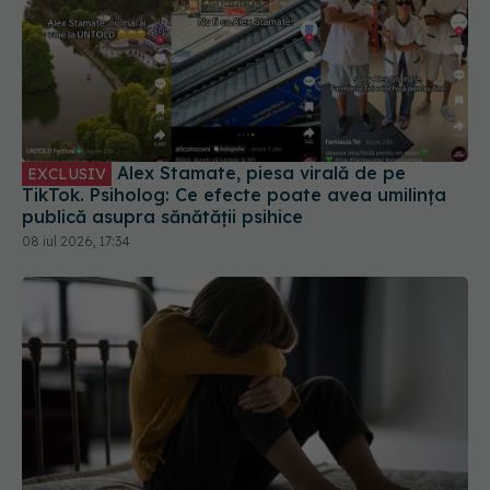
Alex Stamate, piesa virală de pe
EXCLUSIV
TikTok. Psiholog: Ce efecte poate avea umilința
publică asupra sănătății psihice
08 iul 2026, 17:34
Singapore lansează un studiu pentru a afla dacă