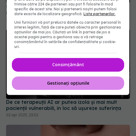
trimise către 224 de parteneri sau pot fi folosite în mod
28 aug 2025, 23:41
specific de acest site. Noi și partenerii noștri putem folosi
date exacte de localizare geografică.
Lista partenerilor.
Unii furnizori vă pot prelucra datele cu caracter personal în
interes legitim, față de care puteți obiecta prin gestionarea
opțiunilor de mai jos. Căutați un link în partea de jos a
acestei pagini pentru a gestiona sau a vă retrage
consimțământul în setările de confidențialitate și cookie-
uri.
Consimțământ
Gestionați opțiunile
De ce terapeuții AI ar putea izola și mai mult
pacienții vulnerabili, în loc să ușureze suferința
02 apr 2025, 23:02