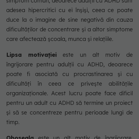
simptom comun, deoarece adulții cu ADHD sunt
adesea hipercritici cu ei înșiși, ceea ce poate
duce la o imagine de sine negativă din cauza
dificultăților de concentrare și a altor simptome
care afectează școala, munca și relațiile.
Lipsa motivației
este un alt motiv de
îngrijorare pentru adulții cu ADHD, deoarece
poate fi asociată cu procrastinarea și cu
dificultăți în ceea ce privește abilitățile
organizaționale. Acest lucru poate face dificil
pentru un adult cu ADHD să termine un proiect
și să se concentreze pentru perioade lungi de
timp.
Oboseala
este un alt motiv de îngrijorare,