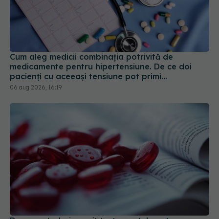
Cum aleg medicii combinația potrivită de
medicamente pentru hipertensiune. De ce doi
pacienți cu aceeași tensiune pot primi
tratamente diferite
06 aug 2026, 16:19