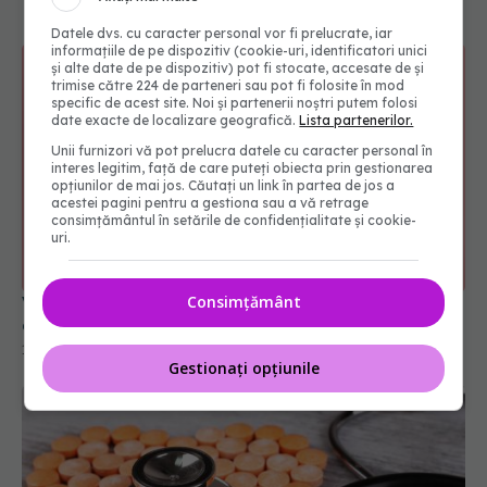
Datele dvs. cu caracter personal vor fi prelucrate, iar
informațiile de pe dispozitiv (cookie-uri, identificatori unici
și alte date de pe dispozitiv) pot fi stocate, accesate de și
trimise către 224 de parteneri sau pot fi folosite în mod
specific de acest site. Noi și partenerii noștri putem folosi
date exacte de localizare geografică.
Lista partenerilor.
Unii furnizori vă pot prelucra datele cu caracter personal în
interes legitim, față de care puteți obiecta prin gestionarea
opțiunilor de mai jos. Căutați un link în partea de jos a
acestei pagini pentru a gestiona sau a vă retrage
consimțământul în setările de confidențialitate și cookie-
uri.
Consimțământ
Varice tratate fără durere? O nouă tehnologie
este la un pas de aprobarea FDA
13 mai 2026, 22:53
Gestionați opțiunile