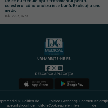
De ce nu trebuie oprit tratamentul pentru
colesterol când analiza iese bună. Explicația unui
medic
13 iul 2026, 18:45
URMĂREȘTE-NE PE:
DESCARCĂ APLICAȚIA
spre
Medici și
Politica de
Politica
Gestionați
Contact
Declarați
specialiști
confidențialitate
Cookies
preferințele
de