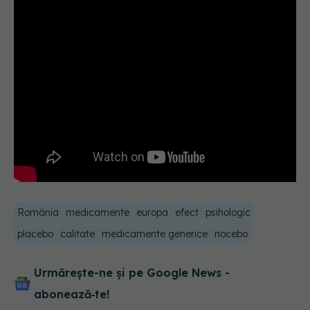
România
medicamente
europa
efect
psihologic
placebo
calitate
medicamente generice
nocebo
Urmărește-ne și pe Google News -
abonează‑te!