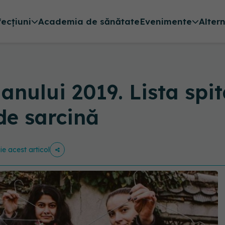
fecțiuni
Academia de sănătate
Evenimente
Alter
anului 2019. Lista spit
de sarcină
ie acest articol