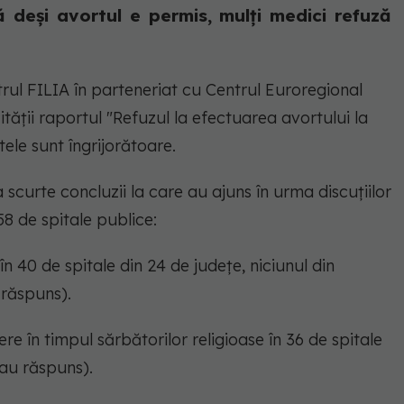
că deși avortul e permis, mulți medici refuză
trul FILIA în parteneriat cu Centrul Euroregional
ității raportul "Refuzul la efectuarea avortului la
tele sunt îngrijorătoare.
curte concluzii la care au ajuns în urma discuțiilor
58 de spitale publice:
în 40 de spitale din 24 de județe, niciunul din
 răspuns).
re în timpul sărbătorilor religioase în 36 de spitale
 au răspuns).