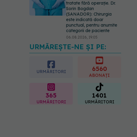
tratate fără operație. Dr.
Sorin Bogdan
(SANADOR): Chirurgia
este indicată doar
punctual, pentru anumite
categorii de paciente
06.08.2026, 19:05
URMĂREȘTE-NE ȘI PE:
EXCLUSIV
Brahiterapie
vs radioterapie externă în
cancerul ginecologic. Dr.
Sorin Bogdan (SANADOR)
6560
URMĂRITORI
explică diferența și cum
ABONAȚI
acționează tratamentul
06.08.2026, 22:49
365
1401
URMĂRITORI
URMĂRITORI