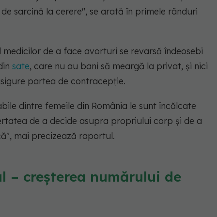
 de sarcină la cerere"
, se arată în primele rânduri
l medicilor de a face avorturi se revarsă îndeosebi
din
sate
, care nu au bani să meargă la privat, și nici
 asigure partea de contracepție.
bile dintre femeile din România le sunt încălcate
bertatea de a decide asupra propriului corp și de a
că", mai precizează raportul.
ul – creșterea numărului de