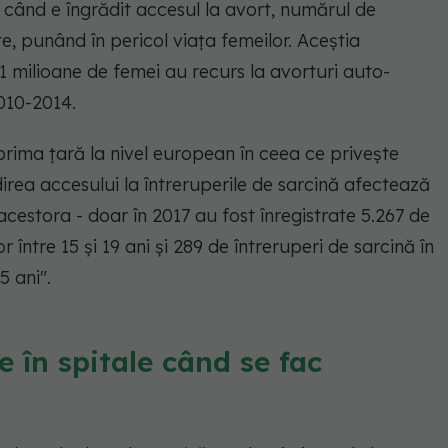
i când e îngrădit accesul la avort, numărul de
e, punând în pericol viața femeilor. Aceștia
5,1 milioane de femei au recurs la avorturi auto-
2010-2014.
prima țară la nivel european în ceea ce privește
ea accesului la întreruperile de sarcină afectează
estora - doar în 2017 au fost înregistrate 5.267 de
r între 15 și 19 ani și 289 de întreruperi de sarcină în
5 ani".
re în spitale când se fac