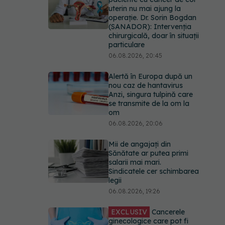
uterin nu mai ajung la
operație. Dr. Sorin Bogdan
(SANADOR): Intervenția
chirurgicală, doar în situații
particulare
06.08.2026, 20:45
Alertă în Europa după un
nou caz de hantavirus
Anzi, singura tulpină care
se transmite de la om la
om
06.08.2026, 20:06
Mii de angajați din
Sănătate ar putea primi
salarii mai mari.
Sindicatele cer schimbarea
legii
06.08.2026, 19:26
EXCLUSIV
Cancerele
ginecologice care pot fi