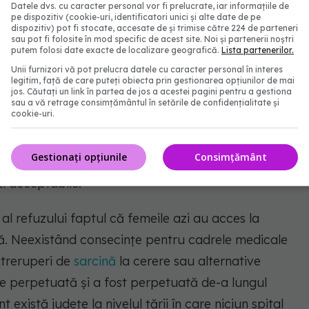
Datele dvs. cu caracter personal vor fi prelucrate, iar informațiile de
ri de sarcină la cerere". Motivele vin fie dinspre
pe dispozitiv (cookie-uri, identificatori unici și alte date de pe
dispozitiv) pot fi stocate, accesate de și trimise către 224 de parteneri
evocate argumente precum: lipsa unui spațiu
sau pot fi folosite în mod specific de acest site. Noi și partenerii noștri
putem folosi date exacte de localizare geografică.
Lista partenerilor.
e malpraxis, lipsa acordării sprijinului financiar
Unii furnizori vă pot prelucra datele cu caracter personal în interes
legitim, față de care puteți obiecta prin gestionarea opțiunilor de mai
e medici/nedecontarea lui de către CNAS).
jos. Căutați un link în partea de jos a acestei pagini pentru a gestiona
sau a vă retrage consimțământul în setările de confidențialitate și
cookie-uri.
rebui practicat în aceste timpuri, mai avansate în
uză e clar o impunere a convingerilor personale ale
Gestionați opțiunile
Consimțământ
direct că ar trăi într-un alt secol, cu o
i acceptabile.
l refuzului faptul că femeile azi au acces la
ală. Neexistând consecințe pentru cadrele medicale
ntreruperi de
sarcină
la cerere sau alternative
e perpetuată și a fost perpetuată de-a lungul
 există județe la nivelul țării în care niciun spital