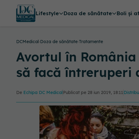
Lifestyle
Doza de sănătate
Boli și a
DCMedical
›
Doza de sănătate
›
Tratamente
Avortul în România 
să facă întreruperi 
De
Echipa DC Medical
Publicat pe 28 iun 2019, 18:11
Distribu