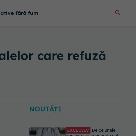
native fără fum
alelor care refuză
NOUTĂȚI
EXCLUSIV
De ce unele
paciente cu cancer de col