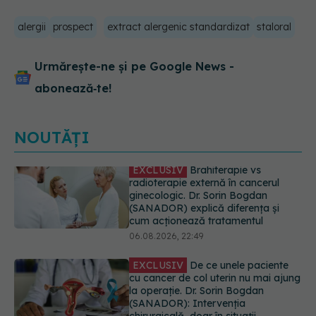
alergii
prospect
extract alergenic standardizat
staloral
Urmărește-ne și pe Google News -
abonează‑te!
NOUTĂȚI
EXCLUSIV
De ce unele paciente
cu cancer de col uterin nu mai ajung
la operație. Dr. Sorin Bogdan
(SANADOR): Intervenția
chirurgicală, doar în situații
particulare
06.08.2026, 20:45
Alertă în Europa după un nou caz
de hantavirus Anzi, singura tulpină