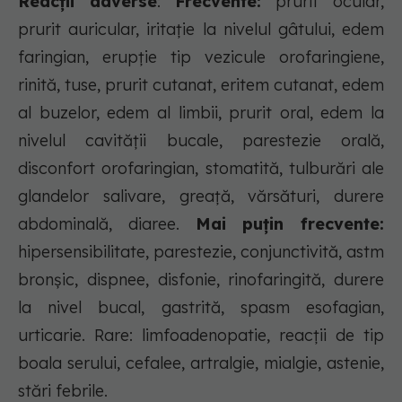
Reacții adverse
:
Frecvente:
prurit ocular,
prurit auricular, iritaţie la nivelul gâtului, edem
faringian, erupţie tip vezicule orofaringiene,
rinită, tuse, prurit cutanat, eritem cutanat, edem
al buzelor, edem al limbii, prurit oral, edem la
nivelul cavităţii bucale, parestezie orală,
disconfort orofaringian, stomatită, tulburări ale
glandelor salivare, greaţă, vărsături, durere
abdominală, diaree.
Mai puțin frecvente:
hipersensibilitate, parestezie, conjunctivită, astm
bronşic, dispnee, disfonie, rinofaringită, durere
la nivel bucal, gastrită, spasm esofagian,
urticarie. Rare: limfoadenopatie, reacţii de tip
boala serului, cefalee, artralgie, mialgie, astenie,
stări febrile.