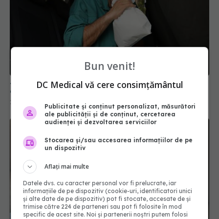
Bun venit!
Zece soluții rapide care pot calma senzația de
greață în câteva minute
DC Medical vă cere consimțământul
20 mai 2026, 08:50
Publicitate și conținut personalizat, măsurători
ale publicității și de conținut, cercetarea
audienței și dezvoltarea serviciilor
Stocarea și/sau accesarea informațiilor de pe
un dispozitiv
Aflați mai multe
Datele dvs. cu caracter personal vor fi prelucrate, iar
informațiile de pe dispozitiv (cookie-uri, identificatori unici
și alte date de pe dispozitiv) pot fi stocate, accesate de și
trimise către 224 de parteneri sau pot fi folosite în mod
specific de acest site. Noi și partenerii noștri putem folosi