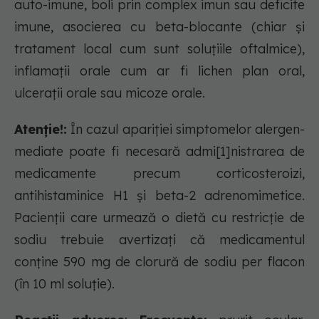
auto-imune, boli prin complex imun sau deficite
imune, asocierea cu beta-blocante (chiar şi
tratament local cum sunt soluţiile oftalmice),
inflamaţii orale cum ar fi lichen plan oral,
ulceraţii orale sau micoze orale.
Atenție!:
În cazul apariţiei simptomelor alergen-
mediate poate fi necesară admi[1]nistrarea de
medicamente precum corticosteroizi,
antihistaminice H1 şi beta-2 adrenomimetice.
Pacienţii care urmează o dietă cu restricţie de
sodiu trebuie avertizaţi că medicamentul
conţine 590 mg de clorură de sodiu per flacon
(în 10 ml soluţie).