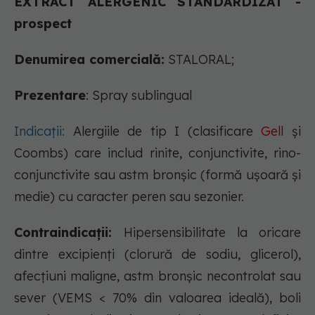
EXTRACT ALERGENIC STANDARDIZAT -
prospect
Denumirea comercială:
STALORAL;
Prezentare
: Spray sublingual
I
ndicații:
Alergiile de tip I (clasificare
Gell
şi
Coombs) care includ rinite, conjunctivite, rino-
conjunctivite sau astm bronşic (formă uşoară şi
medie) cu caracter peren sau sezonier.
Contraindicații:
Hipersensibilitate la oricare
dintre excipienţi (clorură de sodiu, glicerol),
afecţiuni maligne, astm bronşic necontrolat sau
sever (VEMS < 70% din valoarea ideală), boli