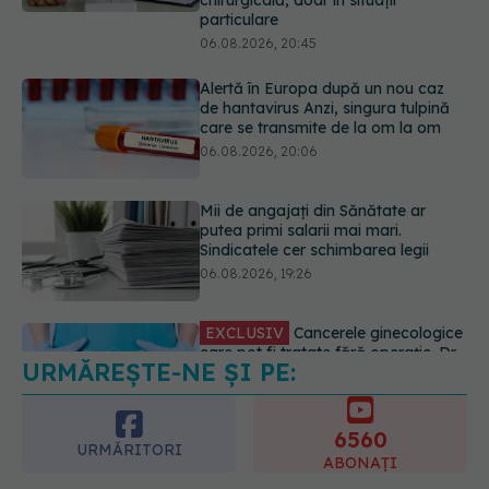
care se transmite de la om la om
06.08.2026, 20:06
Mii de angajați din Sănătate ar
putea primi salarii mai mari.
Sindicatele cer schimbarea legii
06.08.2026, 19:26
EXCLUSIV
Cancerele ginecologice
care pot fi tratate fără operație. Dr.
Sorin Bogdan (SANADOR): Chirurgia
este indicată doar punctual, pentru
anumite categorii de paciente
06.08.2026, 19:05
URMĂREȘTE-NE ȘI PE:
EXCLUSIV
Brahiterapie vs
radioterapie externă în cancerul
ginecologic. Dr. Sorin Bogdan
6560
(SANADOR) explică diferența și
URMĂRITORI
cum acționează tratamentul
ABONAȚI
06.08.2026, 22:49