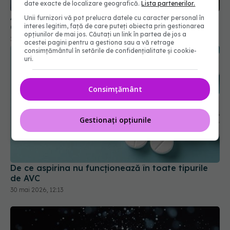
date exacte de localizare geografică.
Lista partenerilor.
Adevărul despre medicamentele pentru reflux.
Care este legătura cu cancerul
Unii furnizori vă pot prelucra datele cu caracter personal în
interes legitim, față de care puteți obiecta prin gestionarea
23 ian 2026, 09:45
opțiunilor de mai jos. Căutați un link în partea de jos a
acestei pagini pentru a gestiona sau a vă retrage
consimțământul în setările de confidențialitate și cookie-
uri.
Consimțământ
Gestionați opțiunile
De ce aspirina nu funcționează în toate tipurile
de AVC
30 mai 2026, 12:13