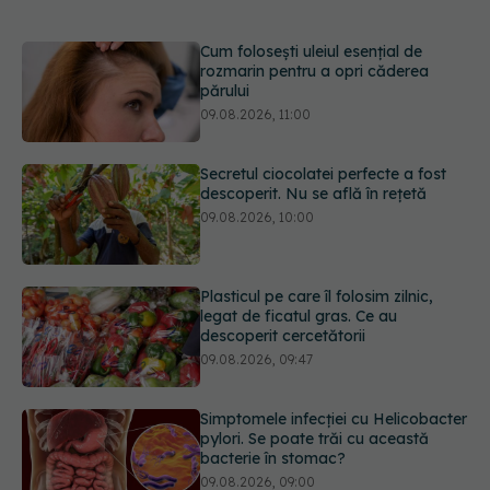
Secretul ciocolatei perfecte a fost
descoperit. Nu se află în rețetă
09.08.2026, 10:00
Plasticul pe care îl folosim zilnic,
legat de ficatul gras. Ce au
descoperit cercetătorii
09.08.2026, 09:47
Simptomele infecției cu Helicobacter
pylori. Se poate trăi cu această
bacterie în stomac?
09.08.2026, 09:00
Transpirații nocturne: semnul ignorat
care poate ascunde probleme
serioase de sănătate
08.08.2026, 20:00