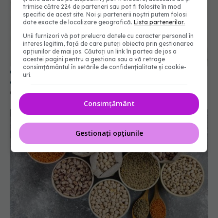
trimise către 224 de parteneri sau pot fi folosite în mod
specific de acest site. Noi și partenerii noștri putem folosi
date exacte de localizare geografică.
Lista partenerilor.
Unii furnizori vă pot prelucra datele cu caracter personal în
interes legitim, față de care puteți obiecta prin gestionarea
opțiunilor de mai jos. Căutați un link în partea de jos a
acestei pagini pentru a gestiona sau a vă retrage
consimțământul în setările de confidențialitate și cookie-
Ghimbirul, turmericul și scorțișoară pot interfera
uri.
cu medicamentele
09 mai 2025, 21:20
Consimțământ
Gestionați opțiunile