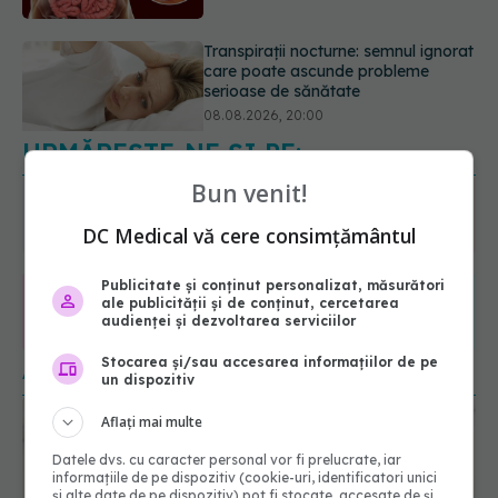
Cum folosești uleiul esențial de
rozmarin pentru a opri căderea
părului
09.08.2026, 11:00
URMĂREȘTE-NE ȘI PE:
Bun venit!
6560
URMĂRITORI
DC Medical vă cere consimțământul
ABONAȚI
Publicitate și conținut personalizat, măsurători
ale publicității și de conținut, cercetarea
365
1401
audienței și dezvoltarea serviciilor
URMĂRITORI
URMĂRITORI
Stocarea și/sau accesarea informațiilor de pe
ARTICOLE SIMILARE
un dispozitiv
Aflați mai multe
Datele dvs. cu caracter personal vor fi prelucrate, iar
informațiile de pe dispozitiv (cookie-uri, identificatori unici
și alte date de pe dispozitiv) pot fi stocate, accesate de și