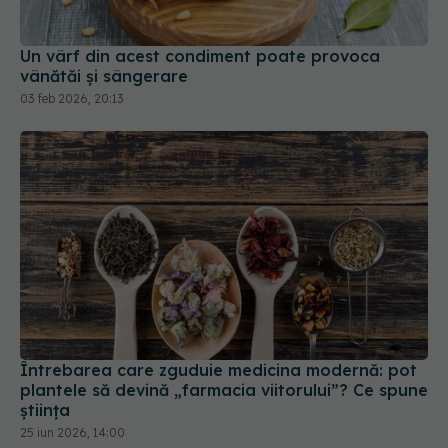
Un vârf din acest condiment poate provoca
vânătăi și sângerare
03 feb 2026, 20:13
Întrebarea care zguduie medicina modernă: pot
plantele să devină „farmacia viitorului”? Ce spune
știința
25 iun 2026, 14:00