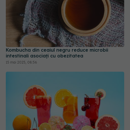
Kombucha din ceaiul negru reduce microbii
intestinali asociați cu obezitatea
15 mai 2025, 08:56
Sucul răcoritor care accelerează arderea
grăsimilor. Reduce glicemia, curăță intestinul și