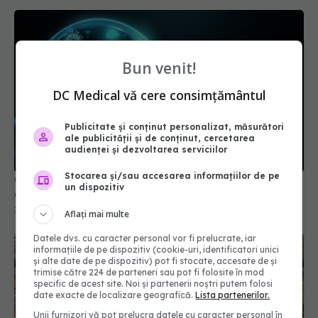
Bun venit!
DC Medical vă cere consimțământul
Publicitate și conținut personalizat, măsurători
Compusul natural care previne degradarea
ale publicității și de conținut, cercetarea
creierului. Îi oferă un scut protector
audienței și dezvoltarea serviciilor
14 apr 2025, 15:59
Stocarea și/sau accesarea informațiilor de pe
un dispozitiv
Aflați mai multe
Datele dvs. cu caracter personal vor fi prelucrate, iar
informațiile de pe dispozitiv (cookie-uri, identificatori unici
și alte date de pe dispozitiv) pot fi stocate, accesate de și
trimise către 224 de parteneri sau pot fi folosite în mod
specific de acest site. Noi și partenerii noștri putem folosi
date exacte de localizare geografică.
Lista partenerilor.
Unii furnizori vă pot prelucra datele cu caracter personal în