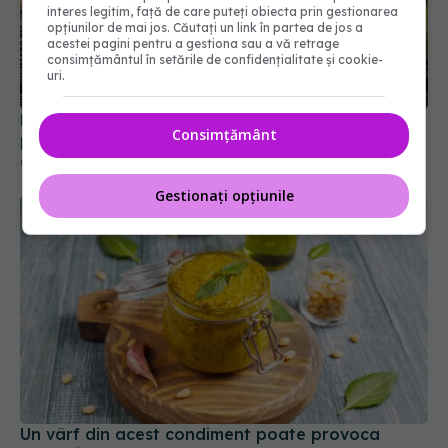
interes legitim, față de care puteți obiecta prin gestionarea
opțiunilor de mai jos. Căutați un link în partea de jos a
acestei pagini pentru a gestiona sau a vă retrage
Planta care ar putea trata cancerul de sân:
consimțământul în setările de confidențialitate și cookie-
uri.
protejează ficatul și ajută la slăbit
07 apr 2026, 13:31
Consimțământ
Gestionați opțiunile
Un vârf din acest condiment poate provoca
vânătăi și sângerare
03 feb 2026, 20:13