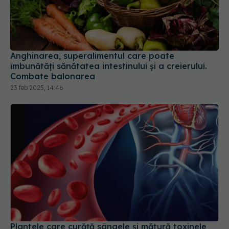
Anghinarea, superalimentul care poate
îmbunătăți sănătatea intestinului și a creierului.
Combate balonarea
23 feb 2025, 14:46
Plantele care curăță sângele și mătură toxinele
din corp. Sunt minune pentru circulație
29 sep 2025, 19:11