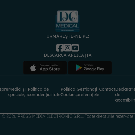
URMĂREȘTE-NE PE:
DESCARCĂ APLICAȚIA
spre
Medici și
Politica de
Politica
Gestionați
Contact
Declarați
specialiști
confidențialitate
Cookies
preferințele
de
accesibili
© 2026 PRESS MEDIA ELECTRONIC S.R.L. Toate drepturile rezervate