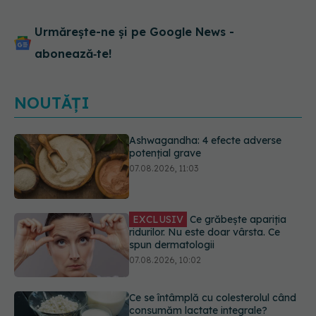
Urmărește-ne și pe Google News -
abonează‑te!
NOUTĂȚI
EXCLUSIV
Ce grăbește apariția
ridurilor. Nu este doar vârsta. Ce
spun dermatologii
07.08.2026, 10:02
Ce se întâmplă cu colesterolul când
consumăm lactate integrale?
07.08.2026, 09:12
Alergia la ambrozie: 4 lucruri