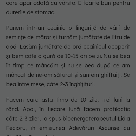
care apar odată cu vârsta. E foarte bun pentru
durerile de stomac.
Punem într-un ceainic o linguriță de vârf de
semințe de mărar și turnăm jumătate de litru de
apă. Lăsăm jumătate de oră ceainicul acoperit
și bem câte o gură de 10-15 ori pe zi. Nu se bea
în timp ce mâncăm și nu se bea după ce am
mâncat de ne-am săturat și suntem ghiftuiți. Se
bea între mese, câte 2-3 înghițituri.
Facem cura asta timp de 10 zile, trei luni la
rând. Apoi, în fiecare lună facem profilactic
câte 2-3 zile", a spus bioenergoterapeutul Lidia
Fecioru, în emisiunea Adevăruri Ascunse cu