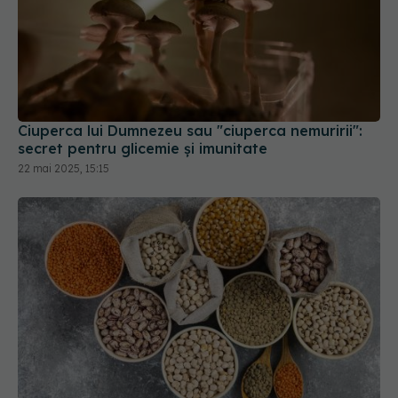
Ciuperca lui Dumnezeu sau "ciuperca nemuririi":
secret pentru glicemie și imunitate
22 mai 2025, 15:15
Leguminoasa banală care are mai multă proteină
decât un ou și scade colesterolul fără efort
05 iul 2025, 19:00