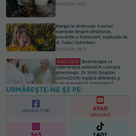
esențiale despre simptome,
prevenție și tratament, explicate de
dr. Tudor Ciuhodaru
07.08.2026, 08:21
EXCLUSIV
Brahiterapie vs
radioterapie externă în cancerul
ginecologic. Dr. Sorin Bogdan
(SANADOR) explică diferența și
cum acționează tratamentul
06.08.2026, 22:49
URMĂREȘTE-NE ȘI PE:
Ashwagandha: 4 efecte adverse
potențial grave
07.08.2026, 11:03
6560
URMĂRITORI
ABONAȚI
365
1401
URMĂRITORI
URMĂRITORI
ARTICOLE SIMILARE