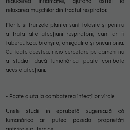
reducerea inflamației, ajutând astfel la
relaxarea mușchilor din tractul respirator.
Florile și frunzele plantei sunt folosite și pentru
a trata alte afecțiuni respiratorii, cum ar fi
tuberculoza, bronșita, amigdalita și pneumonia.
Cu toate acestea, nicio cercetare pe oameni nu
a studiat dacă lumânărica poate combate
aceste afecțiuni.
- Poate ajuta la combaterea infecțiilor virale
Unele studii în eprubetă sugerează că
lumânărica ar putea poseda proprietăți
antivirale puternice.