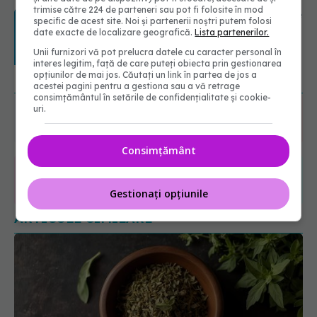
trimise către 224 de parteneri sau pot fi folosite în mod
Transpirații nocturne: semnul ignorat
specific de acest site. Noi și partenerii noștri putem folosi
care poate ascunde probleme
date exacte de localizare geografică.
Lista partenerilor.
serioase de sănătate
Unii furnizori vă pot prelucra datele cu caracter personal în
08.08.2026, 20:00
interes legitim, față de care puteți obiecta prin gestionarea
URMĂREȘTE-NE ȘI PE:
opțiunilor de mai jos. Căutați un link în partea de jos a
acestei pagini pentru a gestiona sau a vă retrage
consimțământul în setările de confidențialitate și cookie-
uri.
6560
URMĂRITORI
ABONAȚI
Consimțământ
365
1401
Gestionați opțiunile
URMĂRITORI
URMĂRITORI
ARTICOLE SIMILARE