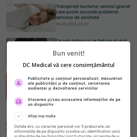
Ce poți mânca și ce trebuie să eviți
dacă ai gastrită: exemplu de meniu
care reduce inflamația stomacului
08.08.2026, 19:00
Microplasticele pot traversa bariera
placentară și modifica hormonii
Bun venit!
08.08.2026, 18:00
DC Medical vă cere consimțământul
Trucul genial cu ceai negru pentru
Publicitate și conținut personalizat, măsurători
păr. Tot mai multe femei îl adoră
ale publicității și de conținut, cercetarea
08.08.2026, 17:00
audienței și dezvoltarea serviciilor
Stocarea și/sau accesarea informațiilor de pe
un dispozitiv
Medicamentul folosit de peste 60 de
ani care acționează într-un loc
Aflați mai multe
neașteptat
Datele dvs. cu caracter personal vor fi prelucrate, iar
08.08.2026, 16:00
informațiile de pe dispozitiv (cookie-uri, identificatori unici
și alte date de pe dispozitiv) pot fi stocate, accesate de și