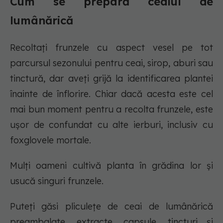
Cum se prepară ceaiul de
lumânărică
Recoltați frunzele cu aspect vesel pe tot
parcursul sezonului pentru ceai, sirop, aburi sau
tinctură, dar aveți grijă la identificarea plantei
înainte de înflorire. Chiar dacă acesta este cel
mai bun moment pentru a recolta frunzele, este
ușor de confundat cu alte ierburi, inclusiv cu
foxglovele mortale.
Mulți oameni cultivă planta în grădina lor și
usucă singuri frunzele.
Puteți găsi pliculețe de ceai de lumânărică
preambalate, extracte, capsule, tincturi și