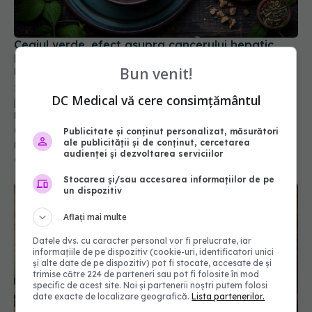
Ceaiul verde, efect asupra cancerului hepatic.
Descoperiri cheie dintr-un studiu medical de la
Universitatea Hiroshima
16 mai 2025, 13:06
Bun venit!
Uleiul care reduce inflamația din organism.
Cercetătorii spun că ar putea fi secretul unei vieți
DC Medical vă cere consimțământul
mai sănătoase
07 iul 2025, 14:23
Publicitate și conținut personalizat, măsurători
ale publicității și de conținut, cercetarea
audienței și dezvoltarea serviciilor
Stocarea și/sau accesarea informațiilor de pe
un dispozitiv
Aflați mai multe
Datele dvs. cu caracter personal vor fi prelucrate, iar
informațiile de pe dispozitiv (cookie-uri, identificatori unici
și alte date de pe dispozitiv) pot fi stocate, accesate de și
trimise către 224 de parteneri sau pot fi folosite în mod
specific de acest site. Noi și partenerii noștri putem folosi
date exacte de localizare geografică.
Lista partenerilor.
Leguma care distruge cancerul și regenerează