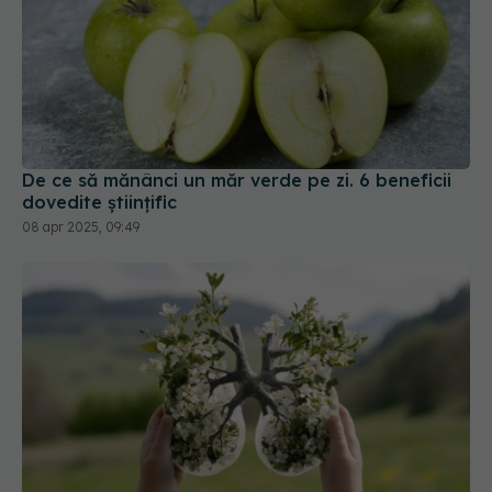
De ce să mănânci un măr verde pe zi. 6 beneficii
dovedite științific
08 apr 2025, 09:49
Plante și ceaiuri care ajută la
EXCLUSIV
curățarea plămânilor