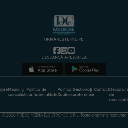
URMĂREȘTE-NE PE:
DESCARCĂ APLICAȚIA
spre
Medici și
Politica de
Politica
Gestionați
Contact
Declarați
specialiști
confidențialitate
Cookies
preferințele
de
accesibili
© 2026 PRESS MEDIA ELECTRONIC S.R.L. Toate drepturile rezervate