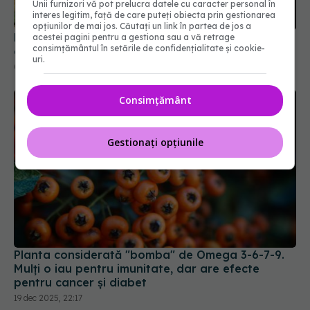
Unii furnizori vă pot prelucra datele cu caracter personal în
celulele. Curăță corpul de toxine
interes legitim, față de care puteți obiecta prin gestionarea
04 mai 2025, 17:53
opțiunilor de mai jos. Căutați un link în partea de jos a
acestei pagini pentru a gestiona sau a vă retrage
consimțământul în setările de confidențialitate și cookie-
uri.
Consimțământ
Gestionați opțiunile
Planta considerată "bomba" de Omega 3-6-7-9.
Mulți o iau pentru imunitate, dar are efecte
pentru cancer și diabet
19 dec 2025, 22:17