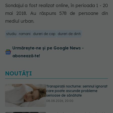
Sondajul a fost realizat online, în perioada 1 - 20
mai 2018. Au răspuns 578 de persoane din
mediul urban.
studiu
romani
dureri de cap
dureri de dinti
Urmărește-ne și pe Google News -
abonează‑te!
NOUTĂȚI
Ce poți mânca și ce trebuie să eviți
dacă ai gastrită: exemplu de meniu
care reduce inflamația stomacului
08.08.2026, 19:00