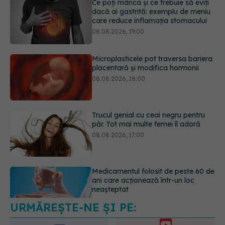
Microplasticele pot traversa bariera
placentară și modifica hormonii
08.08.2026, 18:00
Trucul genial cu ceai negru pentru
păr. Tot mai multe femei îl adoră
08.08.2026, 17:00
Medicamentul folosit de peste 60 de
ani care acționează într-un loc
neașteptat
08.08.2026, 16:00
URMĂREȘTE-NE ȘI PE:
Transpirații nocturne: semnul ignorat
care poate ascunde probleme
serioase de sănătate
6560
08.08.2026, 20:00
URMĂRITORI
ABONAȚI