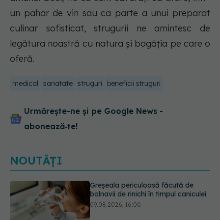
un pahar de vin sau ca parte a unui preparat
culinar sofisticat, strugurii ne amintesc de
legătura noastră cu natura și bogăția pe care o
oferă.
medical
sanatate
struguri
beneficii struguri
Urmărește-ne și pe Google News -
abonează‑te!
NOUTĂȚI
Cum alegem alimentele pe timp de
caniculă. Recomandările
specialiștilor