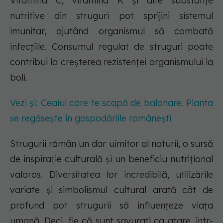
Vitamina C, vitamina K și alte substanțe
nutritive din struguri pot sprijini sistemul
imunitar, ajutând organismul să combată
infecțiile. Consumul regulat de struguri poate
contribui la creșterea rezistenței organismului la
boli.
Vezi și: Ceaiul care te scapă de balonare. Planta
se regăsește în gospodăriile românești
Strugurii rămân un dar uimitor al naturii, o sursă
de inspirație culturală și un beneficiu nutrițional
valoros. Diversitatea lor incredibilă, utilizările
variate și simbolismul cultural arată cât de
profund pot strugurii să influențeze viața
umană. Deci, fie că sunt savurați ca atare, într-