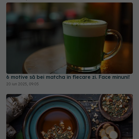
6 motive să bei matcha în fiecare zi. Face minuni!
20 iun 2025, 09:05