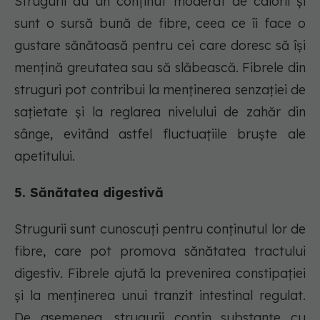
Strugurii au un conținut moderat de calorii și
sunt o sursă bună de fibre, ceea ce îi face o
gustare sănătoasă pentru cei care doresc să își
mențină greutatea sau să slăbească. Fibrele din
struguri pot contribui la menținerea senzației de
sațietate și la reglarea nivelului de zahăr din
sânge, evitând astfel fluctuațiile bruște ale
apetitului.
5. Sănătatea digestivă
Strugurii sunt cunoscuți pentru conținutul lor de
fibre, care pot promova sănătatea tractului
digestiv. Fibrele ajută la prevenirea constipației
și la menținerea unui tranzit intestinal regulat.
De asemenea, strugurii conțin substanțe cu