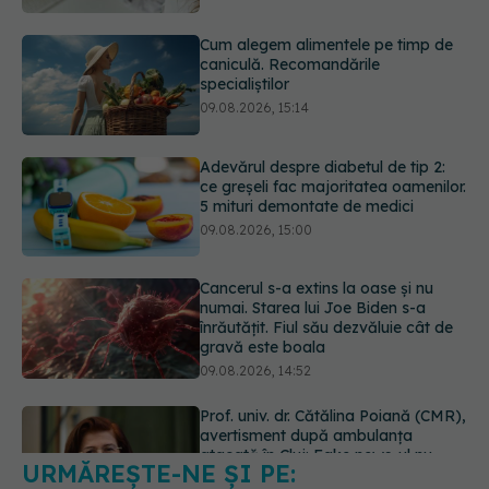
09.08.2026, 15:14
Adevărul despre diabetul de tip 2:
ce greșeli fac majoritatea oamenilor.
5 mituri demontate de medici
09.08.2026, 15:00
Cancerul s-a extins la oase și nu
numai. Starea lui Joe Biden s-a
înrăutățit. Fiul său dezvăluie cât de
gravă este boala
09.08.2026, 14:52
Prof. univ. dr. Cătălina Poiană (CMR),
avertisment după ambulanța
atacată în Cluj: Fake news-ul nu
este inofensiv
09.08.2026, 14:05
URMĂREȘTE-NE ȘI PE:
Greșeala periculoasă făcută de
bolnavii de rinichi în timpul caniculei
09.08.2026, 16:00