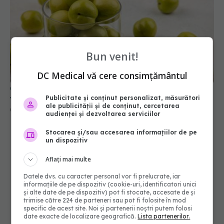
Bun venit!
Ce se întâmplă dacă mănânci corcodușe verzi. Nu
DC Medical vă cere consimțământul
ți-a spus nimeni ASTA! Sunt cianură în stomac
02 iul 2025, 10:04
Publicitate și conținut personalizat, măsurători
ale publicității și de conținut, cercetarea
audienței și dezvoltarea serviciilor
Stocarea și/sau accesarea informațiilor de pe
un dispozitiv
Aflați mai multe
Datele dvs. cu caracter personal vor fi prelucrate, iar
informațiile de pe dispozitiv (cookie-uri, identificatori unici
și alte date de pe dispozitiv) pot fi stocate, accesate de și
trimise către 224 de parteneri sau pot fi folosite în mod
specific de acest site. Noi și partenerii noștri putem folosi
date exacte de localizare geografică.
Lista partenerilor.