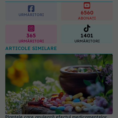
6560
URMĂRITORI
ABONAȚI
365
1401
URMĂRITORI
URMĂRITORI
ARTICOLE SIMILARE
Plantele care anulează efectul medicamentelor.
Top remedii naturiste cu riscuri