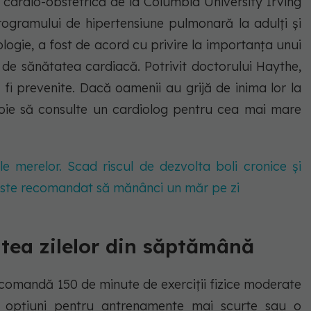
 cardio-obstetrică de la Columbia University Irving
programului de hipertensiune pulmonară la adulți și
logie, a fost de acord cu privire la importanța unui
 de sănătatea cardiacă. Potrivit doctorului Haythe,
 fi prevenite. Dacă oamenii au grijă de inima lor la
voie să consulte un cardiolog pentru cea mai mare
le merelor. Scad riscul de dezvolta boli cronice și
 este recomandat să mănânci un măr pe zi
tatea zilelor din săptămână
ecomandă 150 de minute de exerciții fizice moderate
 opțiuni pentru antrenamente mai scurte sau o