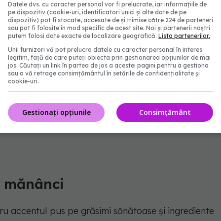
edicamente.
Datele dvs. cu caracter personal vor fi prelucrate, iar informațiile de
pe dispozitiv (cookie-uri, identificatori unici și alte date de pe
dispozitiv) pot fi stocate, accesate de și trimise către 224 de parteneri
elor este esențială, iar o manșetă pentru tensiune
sau pot fi folosite în mod specific de acest site. Noi și partenerii noștri
putem folosi date exacte de localizare geografică.
Lista partenerilor.
la monitorizarea regulată a tensiunii arteriale.
Unii furnizori vă pot prelucra datele cu caracter personal în interes
 este esențială pentru a menține o stare de sănătate
legitim, față de care puteți obiecta prin gestionarea opțiunilor de mai
jos. Căutați un link în partea de jos a acestei pagini pentru a gestiona
sau a vă retrage consimțământul în setările de confidențialitate și
cookie-uri.
flamația și întărește sistemul imunitar. Cum poți să
Gestionați opțiunile
Consimțământ
e mănânci
u accentul pus pe grăsimi sănătoase și ingrediente