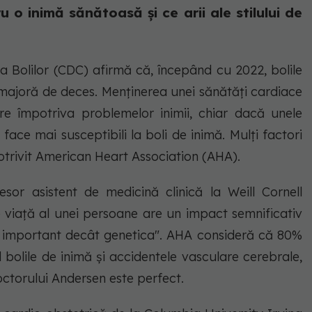
 o inimă sănătoasă și ce arii ale stilului de
ea Bolilor (CDC) afirmă că, începând cu 2022, bolile
 majoră de deces. Menținerea unei sănătăți cardiace
e împotriva problemelor inimii, chiar dacă unele
 face mai susceptibili la boli de inimă. Mulți factori
 potrivit American Heart Association (AHA).
esor asistent de medicină clinică la Weill Cornell
de viață al unei persoane are un impact semnificativ
mai important decât genetica". AHA consideră că 80%
d bolile de inimă și accidentele vasculare cerebrale,
doctorului Andersen este perfect.