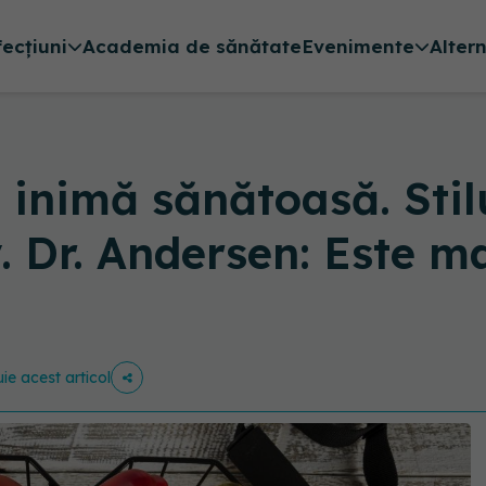
fecțiuni
Academia de sănătate
Evenimente
Alter
o inimă sănătoasă. Stil
. Dr. Andersen: Este m
uie acest articol