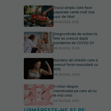
Trucul simplu care face
pepenele verde mult mai
ușor de tăiat
08.08.2026, 15:32
Diagnosticele de autism la
fete au crescut după
pandemia de COVID-19
08.08.2026, 15:00
Bacteria din intestin care a
crescut forța musculară cu
30%
08.08.2026, 14:00
5 mituri despre
menstruație pe care să nu
le mai crezi
08.08.2026, 13:00
URMĂREȘTE-NE ȘI PE: