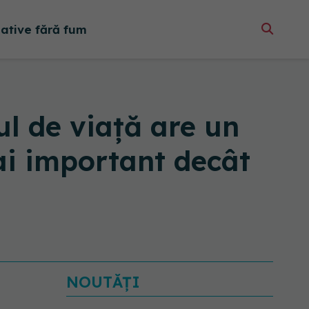
native fără fum
ul de viață are un
ai important decât
NOUTĂȚI