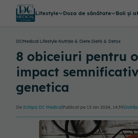
Lifestyle
Doza de sănătate
Boli și a
DCMedical
›
Lifestyle
›
Nutriție & Diete
›
Dietă & Detox
8 obiceiuri pentru 
impact semnificativ
genetica
De
Echipa DC Medical
Publicat pe 13 ian 2024, 14:39
Distrib