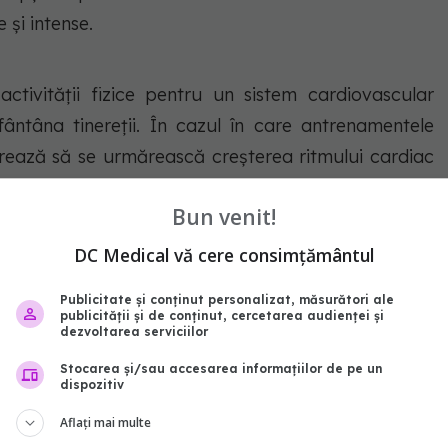
 și intense.
ctivității fizice pentru un sistem cardiovascular
ântâna tinereții. În cazul în care antrenamentele
ugerează să se urmărească creșterea ritmului cardiac
Bun venit!
DC Medical vă cere consimțământul
terială sănătoasă
Publicitate și conținut personalizat, măsurători ale
publicității și de conținut, cercetarea audienței și
nțiale pentru ca medicii să verifice dacă există
dezvoltarea serviciilor
torizeze tensiunea arterială. Tensiunea arterială
Stocarea și/sau accesarea informațiilor de pe un
hipertensiune arterială, poate duce la boli de inimă
dispozitiv
țial să urmezi recomandările medicilor, inclusiv
Aflați mai multe