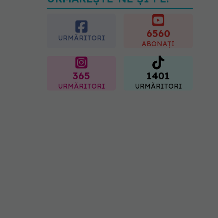
Medicamentul folosit de
peste 60 de ani care
acționează într-un loc
neașteptat
6560
URMĂRITORI
08.08.2026, 16:00
ABONAȚI
365
1401
URMĂRITORI
URMĂRITORI