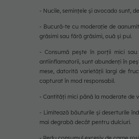
- Nucile, semințele și avocado sunt, d
- Bucură-te cu moderație de aanumit
grăsimi sau fără grăsimi, ouă și pui.
- Consumă pește în porții mici sau 
antiinflamatorii, sunt abundenți în peș
mese, datorită varietății largi de f
capturat în mod responsabil.
- Cantități mici până la moderate de v
- Limitează băuturile și deserturile î
mai degrabă decât pentru dulciuri.
- Redu consumul excesiv de carne roș