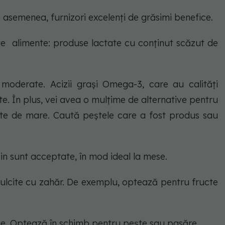
e asemenea, furnizori excelenți de grăsimi benefice.
e alimente: produse lactate cu conținut scăzut de
moderate. Acizii grași Omega-3, care au calități
te. În plus, vei avea o mulțime de alternative pentru
ructe de mare. Caută peștele care a fost produs sau
in sunt acceptate, în mod ideal la mese.
ndulcite cu zahăr. De exemplu, optează pentru fructe
ie. Optează în schimb pentru pește sau pasăre.