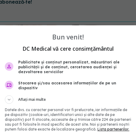
abonează‑te!
Bun venit!
DC Medical vă cere consimțământul
Publicitate și conținut personalizat, măsurători ale
publicității și de conținut, cercetarea audienței și
dezvoltarea serviciilor
Stocarea și/sau accesarea informațiilor de pe un
dispozitiv
re arde grăsimea rapid.
Rețeta de slăbit care
buie să renunți pentru a
"funcționează pentru t
Aflați mai multe
pid de kilogramele
lumea". Bilic: Acest alim
Datele dvs. cu caracter personal vor fi prelucrate, iar informațiile de
soluția!
pe dispozitiv (cookie-uri, identificatori unici și alte date de pe
dispozitiv) pot fi stocate, accesate de și trimise către 224 de parteneri
:19
09 ian 2026, 13:10
sau pot fi folosite în mod specific de acest site. Noi și partenerii noștri
putem folosi date exacte de localizare geografică.
Lista partenerilor.