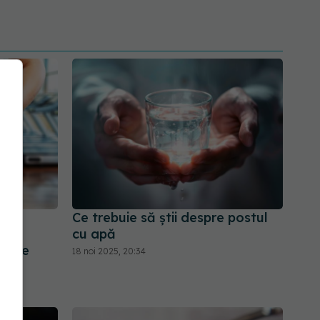
Ce trebuie să știi despre postul
oată
cu apă
ent e
18 noi 2025, 20:34