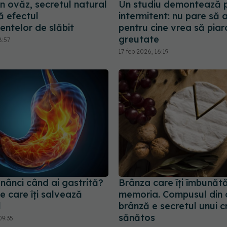
in ovăz, secretul natural
Un studiu demontează 
ă efectul
intermitent: nu pare să 
ntelor de slăbit
pentru cine vrea să piar
greutate
8:57
17 feb 2026, 16:19
nânci când ai gastrită?
Brânza care îți îmbunăt
e care îți salvează
memoria. Compusul din
l
brânză e secretul unui c
sănătos
09:35