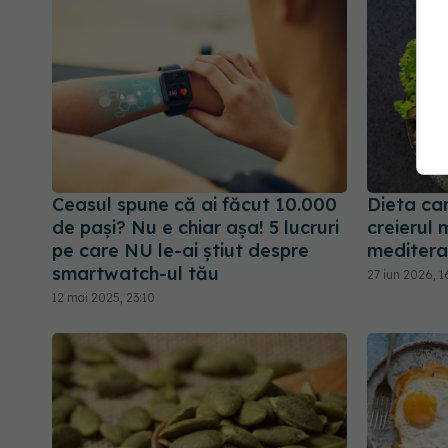
Ceasul spune că ai făcut 10.000
Dieta ca
de pași? Nu e chiar așa! 5 lucruri
creierul 
pe care NU le-ai știut despre
mediter
smartwatch-ul tău
27 iun 2026, 1
12 mai 2025, 23:10