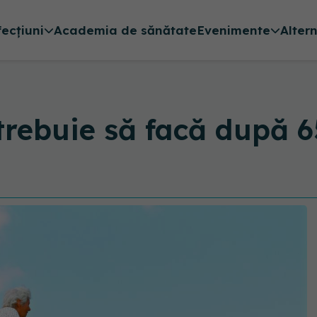
fecțiuni
Academia de sănătate
Evenimente
Alter
i trebuie să facă după 