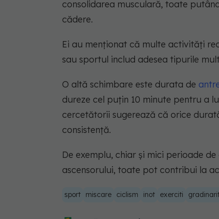
consolidarea musculară, toate putând a
cădere.
Ei au menționat că multe activități r
sau sportul includ adesea tipurile mult
O altă schimbare este durata de
antr
dureze cel puțin 10 minute pentru a 
cercetătorii sugerează că orice durată
consistență.
De exemplu, chiar și mici perioade de 
ascensorului, toate pot contribui la
sport
miscare
ciclism
inot
exerciti
gradinari