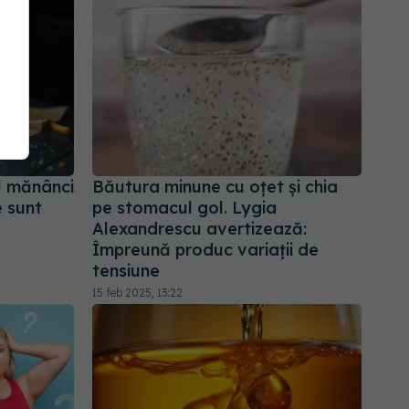
U mănânci
Băutura minune cu oțet și chia
e sunt
pe stomacul gol. Lygia
Alexandrescu avertizează:
Împreună produc variații de
tensiune
15 feb 2025, 13:22