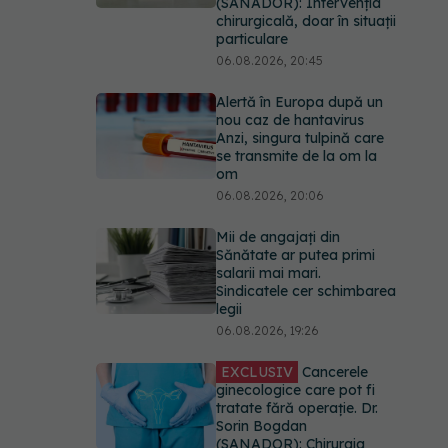
(SANADOR): Intervenția
chirurgicală, doar în situații
particulare
06.08.2026, 20:45
Alertă în Europa după un
nou caz de hantavirus
Anzi, singura tulpină care
se transmite de la om la
om
06.08.2026, 20:06
Mii de angajați din
Sănătate ar putea primi
salarii mai mari.
Sindicatele cer schimbarea
legii
06.08.2026, 19:26
EXCLUSIV
Cancerele
ginecologice care pot fi
tratate fără operație. Dr.
Sorin Bogdan
(SANADOR): Chirurgia