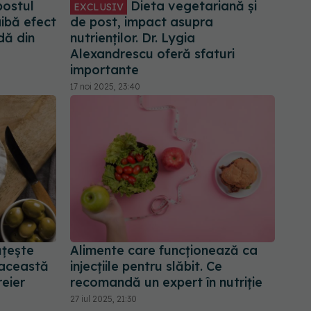
postul
Dieta vegetariană și
EXCLUSIV
aibă efect
de post, impact asupra
dă din
nutrienților. Dr. Lygia
Alexandrescu oferă sfaturi
importante
17 noi 2025, 23:40
ățește
Alimente care funcționează ca
 această
injecțiile pentru slăbit. Ce
reier
recomandă un expert în nutriție
27 iul 2025, 21:30