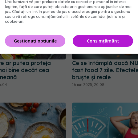
Unii furnizori vă pot prelucra datele cu caracter personal în interes
legitim, față de care puteți obiecta prin gestionarea opțiunilor de mai
jos. Căutați un link în partea de jos a acestei pagini pentru a gestiona
sau a vă retrage consimțământul în setările de confidențialitate și
cookie-uri.
Gestionați opțiunile
Consimțământ
re ar putea proteja
Ce se întâmplă dacă N
mai bine decât cea
fast food 7 zile. Efectel
aneană
bruște și reale
6:04
16 iun 2025, 20:08