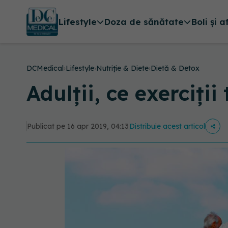
Lifestyle
Doza de sănătate
Boli și a
DCMedical
›
Lifestyle
›
Nutriție & Diete
›
Dietă & Detox
Adulții, ce exerciți
Publicat pe 16 apr 2019, 04:13
Distribuie acest articol