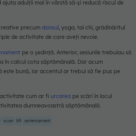
juta adulții mai în vârstă să-și reducă riscul de
ecreative precum
dansul
, yoga, tai chi, grădinăritul
iple de activitate de care aveți nevoie.
enament
pe o ședință. Anterior, sesiunile trebuiau să
lua în calcul cota săptămânală. Dar acum
 este bună, iar accentul ar trebui să fie pus pe
activitate cum ar fi
urcarea
pe scări în locul
 activitatea dumneavoastră săptămânală.
t
scari
lift
anternament