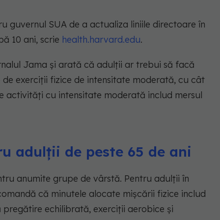
u guvernul SUA de a actualiza liniile directoare în
ă 10 ani, scrie
health.harvard.edu
.
nalul Jama și arată că adulții ar trebui să facă
de exerciții fizice de intensitate moderată, cu cât
 activități cu intensitate moderată includ mersul
 adulții de peste 65 de ani
ntru anumite grupe de vârstă. Pentru adulții în
comandă că minutele alocate mișcării fizice includ
egătire echilibrată, exerciții aerobice și