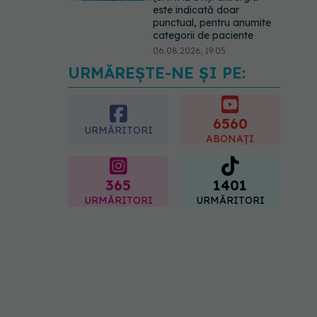
este indicată doar
punctual, pentru anumite
categorii de paciente
06.08.2026, 19:05
URMĂREȘTE-NE ȘI PE:
EXCLUSIV
Brahiterapie
vs radioterapie externă în
cancerul ginecologic. Dr.
Sorin Bogdan (SANADOR)
6560
URMĂRITORI
explică diferența și cum
ABONAȚI
acționează tratamentul
06.08.2026, 22:49
365
1401
URMĂRITORI
URMĂRITORI