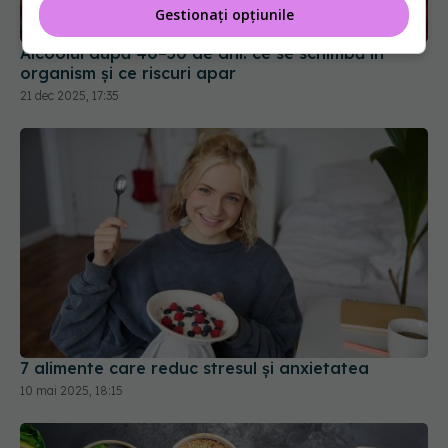
Gestionați opțiunile
Alcoolul după 40–50 de ani: ce se schimbă în
organism și ce riscuri apar
21 dec 2025, 17:35
7 alimente care reduc stresul și anxietatea
10 mai 2025, 18:15