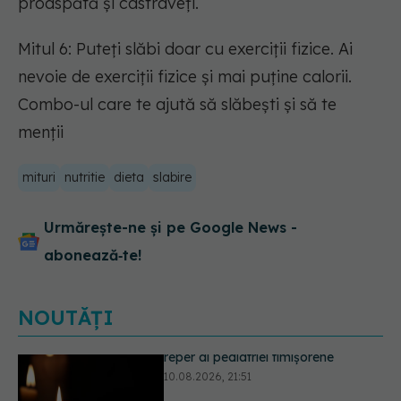
proaspătă și castraveți.
Mitul 6: Puteți slăbi doar cu exerciții fizice. Ai
nevoie de exerciții fizice și mai puține calorii.
Combo-ul care te ajută să slăbești și să te
menții
mituri
nutritie
dieta
slabire
Urmărește-ne și pe Google News -
abonează‑te!
NOUTĂȚI
Doliu în medicina românească. A
murit medicul Doru Valentin Vasilie,