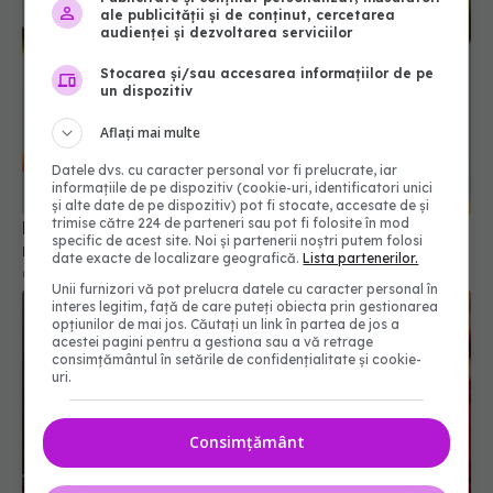
ale publicității și de conținut, cercetarea
audienței și dezvoltarea serviciilor
Stocarea și/sau accesarea informațiilor de pe
un dispozitiv
Aflați mai multe
Datele dvs. cu caracter personal vor fi prelucrate, iar
informațiile de pe dispozitiv (cookie-uri, identificatori unici
și alte date de pe dispozitiv) pot fi stocate, accesate de și
trimise către 224 de parteneri sau pot fi folosite în mod
Fructele care ard grăsimea la menopauză și
specific de acest site. Noi și partenerii noștri putem folosi
reduc pofta de dulce
date exacte de localizare geografică.
Lista partenerilor.
09 sep 2025, 23:41
Unii furnizori vă pot prelucra datele cu caracter personal în
interes legitim, față de care puteți obiecta prin gestionarea
opțiunilor de mai jos. Căutați un link în partea de jos a
acestei pagini pentru a gestiona sau a vă retrage
consimțământul în setările de confidențialitate și cookie-
uri.
Consimțământ