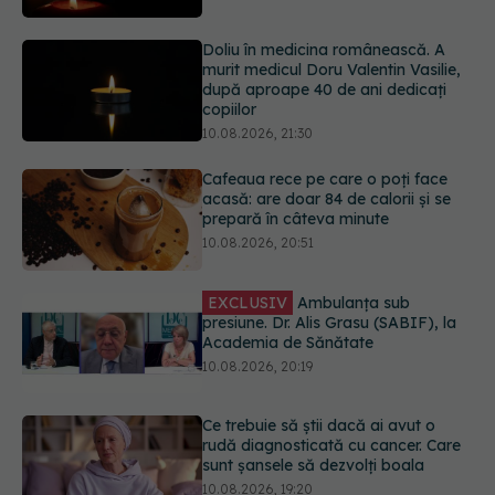
după aproape 40 de ani dedicați
copiilor
10.08.2026, 21:30
Cafeaua rece pe care o poți face
acasă: are doar 84 de calorii și se
prepară în câteva minute
10.08.2026, 20:51
EXCLUSIV
Ambulanța sub
presiune. Dr. Alis Grasu (SABIF), la
Academia de Sănătate
10.08.2026, 20:19
Ce trebuie să știi dacă ai avut o
rudă diagnosticată cu cancer. Care
sunt șansele să dezvolți boala
10.08.2026, 19:20
A murit Prof. Dr. Ioana Micle, un
reper al pediatriei timișorene