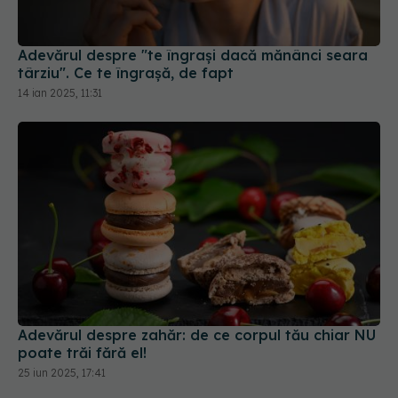
Adevărul despre "te îngrași dacă mănânci seara
târziu". Ce te îngrașă, de fapt
14 ian 2025, 11:31
Adevărul despre zahăr: de ce corpul tău chiar NU
poate trăi fără el!
25 iun 2025, 17:41