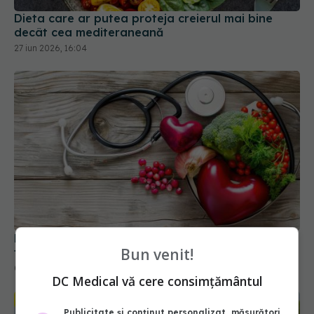
Dieta care ar putea proteja creierul mai bine
decât cea mediteraneană
27 iun 2026, 16:04
Patru alimente de evitat pentru a reduce
Bun venit!
tensiunea arterială
06 apr 2025, 11:22
DC Medical vă cere consimțământul
Publicitate și conținut personalizat, măsurători