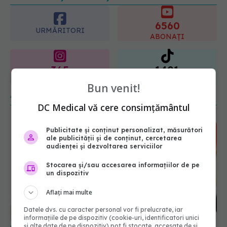
6560
09.08.2026, 12:00
URMĂRITORI
ABONAȚI
365
1401
URMĂRITORI
URMĂRITORI
ARTICOLE SIMILARE
Bun venit!
DC Medical vă cere consimțământul
Publicitate și conținut personalizat, măsurători
ale publicității și de conținut, cercetarea
audienței și dezvoltarea serviciilor
Stocarea și/sau accesarea informațiilor de pe
un dispozitiv
Aflați mai multe
Ora la care mănânci, impact asupra kilogramelor
Datele dvs. cu caracter personal vor fi prelucrate, iar
06 aug 2025, 15:44
informațiile de pe dispozitiv (cookie-uri, identificatori unici
și alte date de pe dispozitiv) pot fi stocate, accesate de și