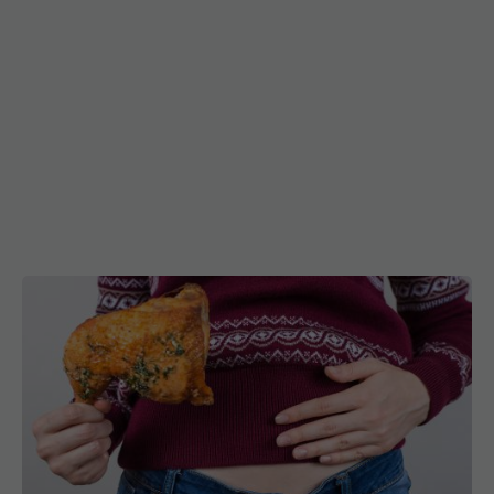
Ce se întâmplă dacă mănânci puiul cu tot cu