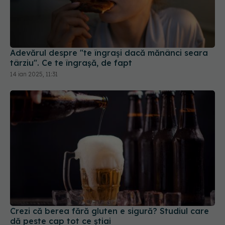
Adevărul despre "te îngrași dacă mănânci seara
târziu". Ce te îngrașă, de fapt
14 ian 2025, 11:31
Crezi că berea fără gluten e sigură? Studiul care
dă peste cap tot ce știai
21 dec 2025, 15:44