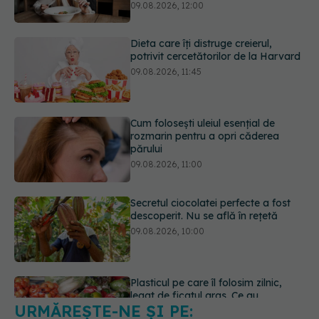
Cum folosești uleiul esențial de
rozmarin pentru a opri căderea
părului
09.08.2026, 11:00
Secretul ciocolatei perfecte a fost
descoperit. Nu se află în rețetă
09.08.2026, 10:00
Plasticul pe care îl folosim zilnic,
legat de ficatul gras. Ce au
descoperit cercetătorii
09.08.2026, 09:47
URMĂREȘTE-NE ȘI PE:
Mai trebuie să numărăm caloriile ca
să slăbim? Ce se schimbă în era
medicamentelor GLP-1