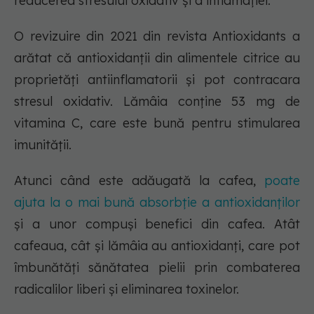
reducerea stresului oxidativ și a inflamației.
O revizuire din 2021 din revista Antioxidants a
arătat că antioxidanții din alimentele citrice au
proprietăți antiinflamatorii și pot contracara
stresul oxidativ. Lămâia conține 53 mg de
vitamina C, care este bună pentru stimularea
imunității.
Atunci când este adăugată la cafea,
poate
ajuta la o mai bună absorbție a antioxidanților
și a unor compuși benefici din cafea. Atât
cafeaua, cât și lămâia au antioxidanți, care pot
îmbunătăți sănătatea pielii prin combaterea
radicalilor liberi și eliminarea toxinelor.