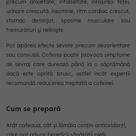
precum anxietate, iritabilitate, înroșirea feței,
urinare crescută, insomnie, ritm cardiac crescut,
stomac deranjat, spasme musculare sau
tremurături și neliniște.
Pot apărea efecte severe precum dezorientare
sau convulsii. Cofeina poate provoca simptome
de sevraj care durează până la o săptămână
dacă este oprită brusc, astfel încât experții
recomandă reducerea treptată a cofeinei.
Cum se prepară
Atât cafeaua, cât și lămâia conțin antioxidanți,
care pot aduce beneficii sănătății pielii.