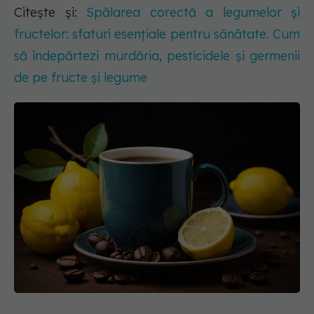
Citește și:
Spălarea corectă a legumelor și
fructelor: sfaturi esențiale pentru sănătate. Cum
să îndepărtezi murdăria, pesticidele și germenii
de pe fructe și legume