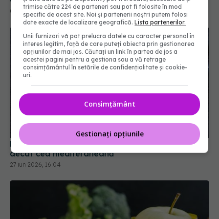
trimise către 224 de parteneri sau pot fi folosite în mod
specific de acest site. Noi și partenerii noștri putem folosi
date exacte de localizare geografică.
Lista partenerilor.
Unii furnizori vă pot prelucra datele cu caracter personal în
interes legitim, față de care puteți obiecta prin gestionarea
opțiunilor de mai jos. Căutați un link în partea de jos a
acestei pagini pentru a gestiona sau a vă retrage
consimțământul în setările de confidențialitate și cookie-
uri.
Consimțământ
Dieta care ar putea proteja creierul mai bine
decât cea mediteraneană
Gestionați opțiunile
27 iun 2026, 16:04