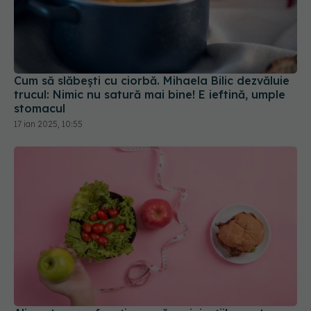
Cum să slăbești cu ciorbă. Mihaela Bilic dezvăluie
trucul: Nimic nu satură mai bine! E ieftină, umple
stomacul
17 ian 2025, 10:55
Alimente care funcționează ca injecțiile pentru
slăbit. Ce recomandă un expert în nutriție
27 iul 2025, 21:30