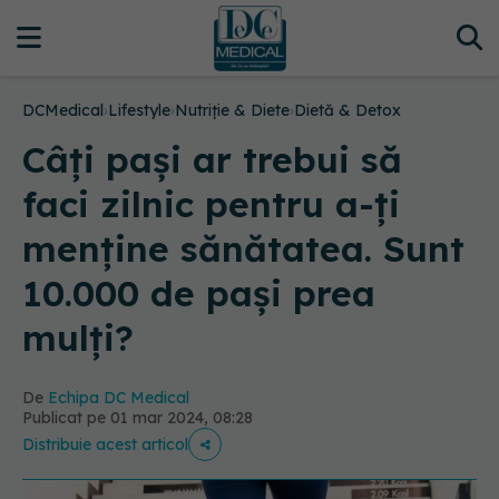
DCMedical
›
Lifestyle
›
Nutriție & Diete
›
Dietă & Detox
Câți pași ar trebui să
faci zilnic pentru a-ți
menține sănătatea. Sunt
10.000 de pași prea
mulți?
De
Echipa DC Medical
Publicat pe 01 mar 2024, 08:28
Distribuie acest articol