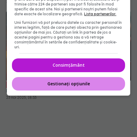
14 ian 2025, 11:31
trimise către 224 de parteneri sau pot fi folosite în mod
specific de acest site. Noi și partenerii noștri putem folosi
date exacte de localizare geografică.
Lista partenerilor.
Unii furnizori vă pot prelucra datele cu caracter personal în
interes legitim, față de care puteți obiecta prin gestionarea
opțiunilor de mai jos. Căutați un link în partea de jos a
acestei pagini pentru a gestiona sau a vă retrage
consimțământul în setările de confidențialitate și cookie-
uri.
Consimțământ
Gestionați opțiunile
Dieta care reglează colesterolul. Dr.
EXCLUSIV
Lygia Alexandrescu: Curăță arterele
23 noi 2025, 18:33