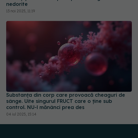
nedorite
13 noi 2025, 11:19
Substanța din corp care provoacă cheaguri de
sânge. Uite singurul FRUCT care o ține sub
control. NU-l mănânci prea des
04 iul 2025, 15:14