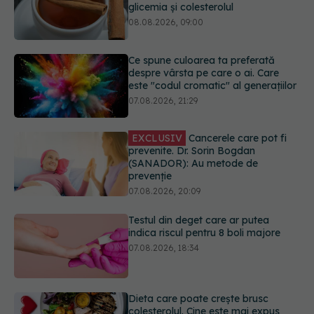
este "codul cromatic" al generațiilor
07.08.2026, 21:29
EXCLUSIV
Cancerele care pot fi
prevenite. Dr. Sorin Bogdan
(SANADOR): Au metode de
prevenție
07.08.2026, 20:09
Testul din deget care ar putea
indica riscul pentru 8 boli majore
07.08.2026, 18:34
Dieta care poate crește brusc
colesterolul. Cine este mai expus
07.08.2026, 17:22
Ceaiul care ajută organismul să
lupte cu inflamația. Poate regla