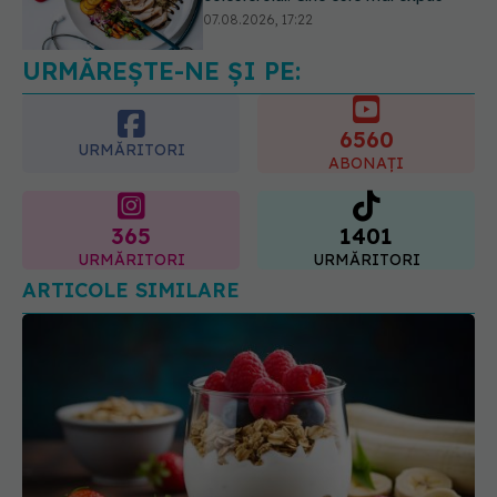
glicemia și colesterolul
08.08.2026, 09:00
URMĂREȘTE-NE ȘI PE:
6560
URMĂRITORI
ABONAȚI
365
1401
URMĂRITORI
URMĂRITORI
ARTICOLE SIMILARE