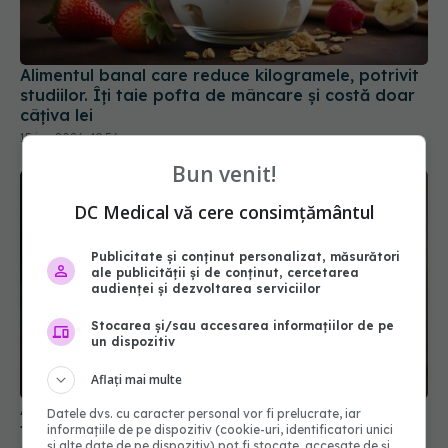
Alimentul banal care reduce kilogramele, potrivit
studiilor. Îți taie pofta de mâncare și costă doar
câțiva lei
15 iun 2026, 19:56
Bun venit!
DC Medical vă cere consimțământul
Publicitate și conținut personalizat, măsurători
ale publicității și de conținut, cercetarea
audienței și dezvoltarea serviciilor
Stocarea și/sau accesarea informațiilor de pe
un dispozitiv
Aflați mai multe
Adevărul despre "te îngrași dacă mănânci seara
Datele dvs. cu caracter personal vor fi prelucrate, iar
târziu". Ce te îngrașă, de fapt
informațiile de pe dispozitiv (cookie-uri, identificatori unici
și alte date de pe dispozitiv) pot fi stocate, accesate de și