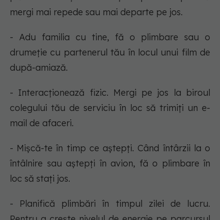
mergi mai repede sau mai departe pe jos.
- Adu familia cu tine, fă o plimbare sau o
drumeție cu partenerul tău în locul unui film de
după-amiază.
- Interacționează fizic. Mergi pe jos la biroul
colegului tău de serviciu în loc să trimiți un e-
mail de afaceri.
- Mișcă-te în timp ce aștepți. Când întârzii la o
întâlnire sau aștepți în avion, fă o plimbare în
loc să stați jos.
- Planifică plimbări în timpul zilei de lucru.
Pentru a crește nivelul de energie pe parcursul