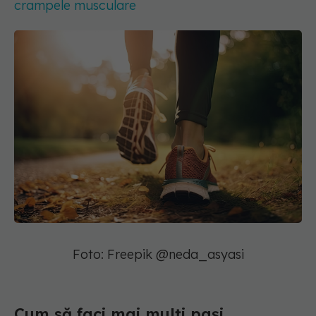
crampele musculare
Foto: Freepik @neda_asyasi
Cum să faci mai mulți pași