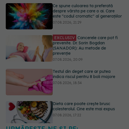
EXCLUSIV
Cancerele care pot fi
prevenite. Dr. Sorin Bogdan
(SANADOR): Au metode de
prevenție
07.08.2026, 20:09
Testul din deget care ar putea
indica riscul pentru 8 boli majore
07.08.2026, 18:34
Dieta care poate crește brusc
colesterolul. Cine este mai expus
07.08.2026, 17:22
Ceaiul care ajută organismul să
lupte cu inflamația. Poate regla
glicemia și colesterolul
08.08.2026, 09:00
URMĂREȘTE-NE ȘI PE: