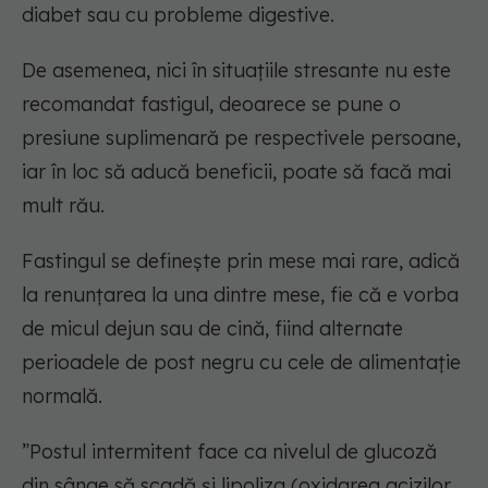
diabet sau cu probleme digestive.
De asemenea, nici în situațiile stresante nu este
recomandat fastigul, deoarece se pune o
presiune suplimenară pe respectivele persoane,
iar în loc să aducă beneficii, poate să facă mai
mult rău.
Fastingul se definește prin mese mai rare, adică
la renunțarea la una dintre mese, fie că e vorba
de micul dejun sau de cină, fiind alternate
perioadele de post negru cu cele de alimentație
normală.
”Postul intermitent face ca nivelul de glucoză
din sânge să scadă și lipoliza (oxidarea acizilor