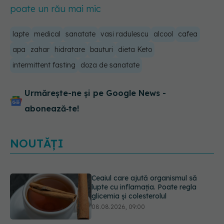
poate un rău mai mic
lapte
medical
sanatate
vasi radulescu
alcool
cafea
apa
zahar
hidratare
bauturi
dieta Keto
intermittent fasting
doza de sanatate
Urmărește-ne și pe Google News -
abonează‑te!
NOUTĂȚI
Ce spune culoarea ta preferată
despre vârsta pe care o ai. Care
este "codul cromatic" al generațiilor
07.08.2026, 21:29