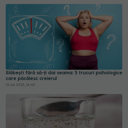
Slăbești fără să-ți dai seama: 5 trucuri psihologice
care păcălesc creierul
01 iun 2025, 16:40