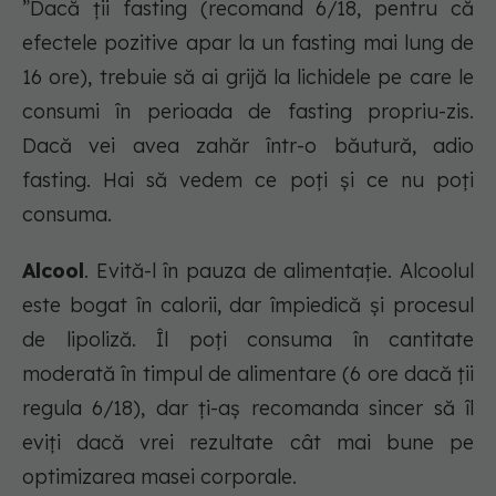
”Dacă ții fasting (recomand 6/18, pentru că
efectele pozitive apar la un fasting mai lung de
16 ore), trebuie să ai grijă la lichidele pe care le
consumi în perioada de fasting propriu-zis.
Dacă vei avea zahăr într-o băutură, adio
fasting. Hai să vedem ce poți și ce nu poți
consuma.
Alcool
. Evită-l în pauza de alimentație. Alcoolul
este bogat în calorii, dar împiedică și procesul
de lipoliză. Îl poți consuma în cantitate
moderată în timpul de alimentare (6 ore dacă ții
regula 6/18), dar ți-aș recomanda sincer să îl
eviți dacă vrei rezultate cât mai bune pe
optimizarea masei corporale.