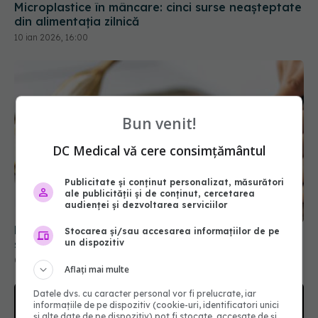
Microplastice în mâncare: cinci surse neașteptate
din alimentația zilnică
10 ian 2026, 16:00
Bun venit!
DC Medical vă cere consimțământul
Publicitate și conținut personalizat, măsurători
ale publicității și de conținut, cercetarea
audienței și dezvoltarea serviciilor
Dieta cu banane de 3 zile: meniu complet și reguli
Stocarea și/sau accesarea informațiilor de pe
un dispozitiv
simple
07 ian 2026, 20:01
Aflați mai multe
Datele dvs. cu caracter personal vor fi prelucrate, iar
informațiile de pe dispozitiv (cookie-uri, identificatori unici
și alte date de pe dispozitiv) pot fi stocate, accesate de și