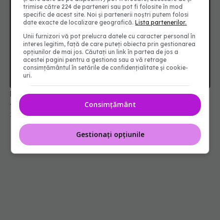
trimise către 224 de parteneri sau pot fi folosite în mod
specific de acest site. Noi și partenerii noștri putem folosi
date exacte de localizare geografică.
Lista partenerilor.
Unii furnizori vă pot prelucra datele cu caracter personal în
interes legitim, față de care puteți obiecta prin gestionarea
opțiunilor de mai jos. Căutați un link în partea de jos a
acestei pagini pentru a gestiona sau a vă retrage
consimțământul în setările de confidențialitate și cookie-
uri.
Dieta pentru endometrioză care reduce durerea.
4 suplimente care chiar funcționează
Consimțământ
11 apr 2025, 11:59
Gestionați opțiunile