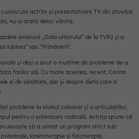
i cunoscute actrițe și prezentatoare TV din showbiz
ani, nu-și arată deloc vârsta.
gazdele emisiunii „Gala umorului” de la TVR2 şi a
i iubirea" sau "Primăverii".
sonală și deși a avut o mulțime de probleme de-a
 fața fanilor săi. Cu toate acestea, recent, Corina
le ei de sănătate, dar și despre dieta care a
.
ei probleme la nivelul coloanei și a articulaţiilor,
mpul pentru o schimbare radicală. Actrița spune că
ă recunoaște că a urmat un program strict sub
 psihologie, kinetoterapie și fizioterapie.