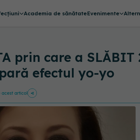
fecțiuni
Academia de sănătate
Evenimente
Alter
TA prin care a SLĂBIT 
pară efectul yo-yo
e acest articol