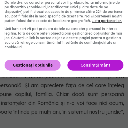
Datele dvs. cu caracter personal vor fi prelucrate, iar informațiile de
rul despre BOALA sa: Da, s-a
pe dispozitiv (cookie-uri, identificatori unici și alte date de pe
dispozitiv) pot fi stocate, accesate de și trimise către 224 de parteneri
sau pot fi folosite în mod specific de acest site. Noi și partenerii noștri
țional
putem folosi date exacte de localizare geografică.
Lista partenerilor.
Unii furnizori vă pot prelucra datele cu caracter personal în interes
legitim, față de care puteți obiecta prin gestionarea opțiunilor de mai
e puternică, mai ales în urma problemelor pe care
jos. Căutați un link în partea de jos a acestei pagini pentru a gestiona
sau a vă retrage consimțământul în setările de confidențialitate și
spus că: "Nu am timp şi nici „disponibilitate” să
cookie-uri.
ternică. Pur şi simplu, iau lucrurile aşa cum sunt,
 o soluţionez, fără să uit să mă bucur de viaţă!
Gestionați opțiunile
Consimțământ
resa scrisă v-aţi obişnuit cu decizia mea de a păstra
personală. Şi am apreciere faţă de cei care înţeleg
ne copilul, familia. Chiar dacă sunt persoană
instanţelor din România şi n-o voi face nici acum,
te întinde pe mulţi ani, în sistemul nostru juridic",