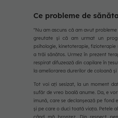
Ce probleme de sănăta
"Nu am ascuns că am avut probleme le
greutate şi că am urmat un program
psihologie, kinetoterapie, fizioterapi
a trăi sănătos. Urmez în prezent ter
respirat difuzează din capilare în ţes
la ameliorarea durerilor de coloană şi a
Tot voi aţi sesizat, la un moment da
sufăr de vreo boală anume. Da, e vor
imună, care se declanşează pe fond emo
şi pe care o duci toată viaţa. Petele a
când mă bronzez. Din respect pentr