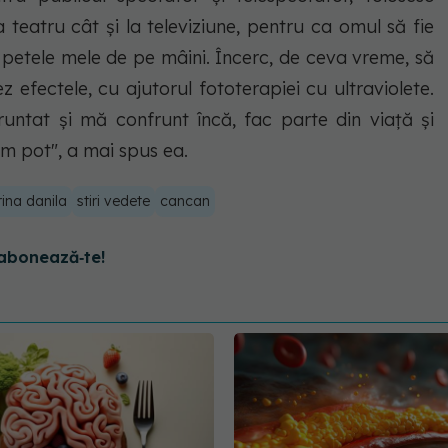
a teatru cât şi la televiziune, pentru ca omul să fie
la petele mele de pe mâini. Încerc, de ceva vreme, să
z efectele, cu ajutorul fototerapiei cu ultraviolete.
untat şi mă confrunt încă, fac parte din viaţă şi
um pot", a mai spus ea.
rina danila
stiri vedete
cancan
abonează‑te!