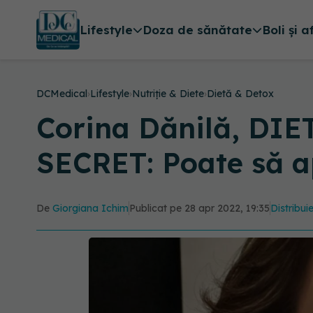
Lifestyle
Doza de sănătate
Boli și a
DCMedical
›
Lifestyle
›
Nutriție & Diete
›
Dietă & Detox
Corina Dănilă, DIE
SECRET: Poate să a
De
Giorgiana Ichim
Publicat pe 28 apr 2022, 19:35
Distribui