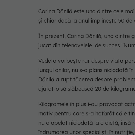
Corina Dănilă este una dintre cele ma
și chiar dacă la anul împlinește 50 de 
În prezent, Corina Dănilă, una dintre 
jucat din telenovelele de succes "Numa
Vedeta vorbeşte rar despre viața per
lungul anilor, nu s-a plâns niciodată în
Dănilă a rupt tăcerea despre probleme
ajutat-o să slăbească 20 de kilograme
Kilogramele în plus i-au provocat actriț
motiv pentru care s-a hotărât că e ti
nu a apelat niciodată la o dietă, îns
îndrumarea unor specialişti în nutriţie,