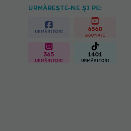
URMĂREȘTE-NE ȘI PE:
Pepenele roșu sau cel
galben: care crește
glicemia mai repede.
Răspunsul unui medic
6560
URMĂRITORI
diabetolog
ABONAȚI
06.08.2026, 09:36
365
1401
URMĂRITORI
URMĂRITORI