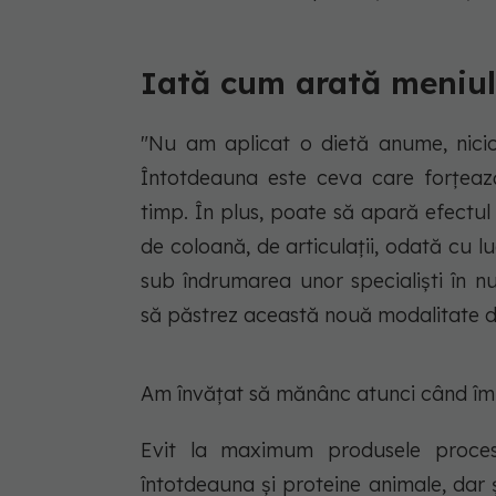
Iată cum arată meniul
"Nu am aplicat o dietă anume, niciod
Întotdeauna este ceva care forţează
timp. În plus, poate să apară efect
de coloană, de articulaţii, odată cu 
sub îndrumarea unor specialişti în nutr
să păstrez această nouă modalitate de
Am învăţat să mănânc atunci când îmi 
Evit la maximum produsele procesat
întotdeauna şi proteine animale, dar ş