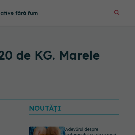
native fără fum
20 de KG. Marele
NOUTĂȚI
Adevărul despre
tratamentul cu doze mari