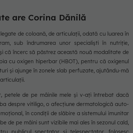
te are Corina Dănilă
gate de coloană, de articulaţii, odată cu luarea în
, sub îndrumarea unor specialişti în nutriţie,
e şi că încerc să păstrez această nouă modalitate de
apia cu oxigen hiperbar (HBOT), pentru că oxigenul
uturi şi ajunge în zonele slab perfuzate, ajutându-mă
rticulaţii.
t, petele de pe mâinile mele şi v-aţi întrebat dacă
ba despre vitiligo, o afecţiune dermatologică auto-
ţional, în condiţii de slăbire a sistemului imunitar
lbe de pe mâini sunt vizibile mai ales în sezonul cald,
u publicul spectator şi telespectator, folosesc