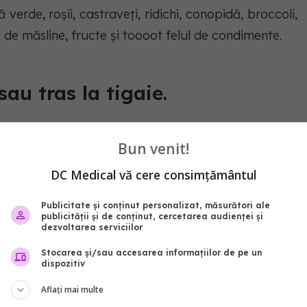
ă verde, roşii, castraveţi, ridichi, conopidă, broccoli,
i de măsline, fructe şi toooot felul de condimente.
sau tras la tigaie.
 direct din ele.
Bun venit!
ac cel mai des bandă, însă nu am voie să alerg, ci
DC Medical vă cere consimțământul
înclinat. Şi fac seturile de exerciţii specifice pentru
t de ceva vreme.", a declarat Corina Dănilă,
Publicitate și conținut personalizat, măsurători ale
publicității și de conținut, cercetarea audienței și
dezvoltarea serviciilor
Stocarea și/sau accesarea informațiilor de pe un
dispozitiv
Aflați mai multe