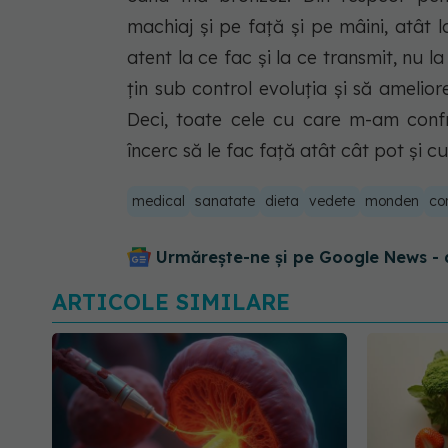
machiaj şi pe faţă şi pe mâini, atât l
atent la ce fac şi la ce transmit, nu 
ţin sub control evoluţia şi să ameliore
Deci, toate cele cu care m-am confr
încerc să le fac faţă atât cât pot şi c
medical
sanatate
dieta
vedete
monden
co
Urmărește-ne și pe Google News - 
ARTICOLE SIMILARE