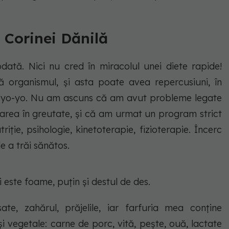
 Corinei Dănilă
ată. Nici nu cred în miracolul unei diete rapide!
 organismul, şi asta poate avea repercusiuni, în
ul yo-yo. Nu am ascuns că am avut probleme legate
luarea în greutate, şi că am urmat un program strict
iţie, psihologie, kinetoterapie, fizioterapie. Încerc
 a trăi sănătos.
este foame, puţin şi destul de des.
e, zahărul, prăjelile, iar farfuria mea conţine
i vegetale: carne de porc, vită, peşte, ouă, lactate